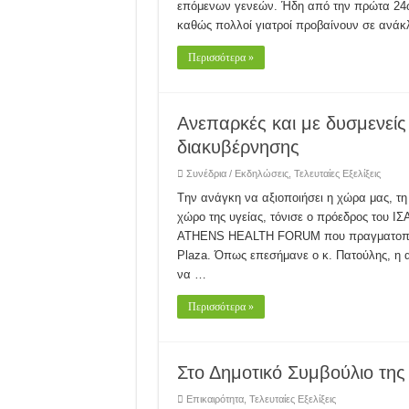
επόμενων γενεών. Ήδη από την πρώτα 24ωρ
καθώς πολλοί γιατροί προβαίνουν σε ανάκλ
Περισσότερα »
Ανεπαρκές και με δυσμενείς
διακυβέρνησης
Συνέδρια / Εκδηλώσεις
,
Τελευταίες Εξελίξεις
Tην ανάγκη να αξιοποιήσει η χώρα μας, τη 
χώρο της υγείας, τόνισε ο πρόεδρος του ΙΣΑ
ATHENS HEALTH FORUM που πραγματοποιήθ
Plaza. Όπως επεσήμανε ο κ. Πατούλης, η 
να …
Περισσότερα »
Στο Δημοτικό Συμβούλιο της
Επικαιρότητα
,
Τελευταίες Εξελίξεις