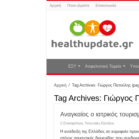
Αρχική
Ποιοι είμαστε
Επικοινωνία
ΕΣΥ
Ασφαλιστικά Ταμεία
Υπου
Αρχική
/
Tag Archives: Γιώργος Πατούλης
(pag
Tag Archives:
Γιώργος 
Αναγκαίος ο ιατρικός τουρισ
Επικαιρότητα
,
Τελευταίες Εξελίξεις
Η ανάδειξη της Ελλάδας σε κορυφαίο προορ
στόχος σημαντικής διημερίδας που συνδιο