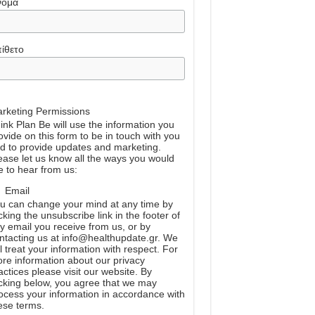
νομα
ίθετο
rketing Permissions
ink Plan Be will use the information you
ovide on this form to be in touch with you
d to provide updates and marketing.
ease let us know all the ways you would
ke to hear from us:
Email
u can change your mind at any time by
icking the unsubscribe link in the footer of
y email you receive from us, or by
ntacting us at info@healthupdate.gr. We
ll treat your information with respect. For
re information about our privacy
actices please visit our website. By
icking below, you agree that we may
ocess your information in accordance with
ese terms.