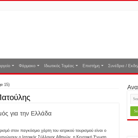
ργείο
Φάρμακο
Ιδιωτικός Τομέας
Επιστήμη
Συνέδρια / Εκδη
e 15)
Ανα
Πατούλης
μός για την Ελλάδα
ισμό στον παγκόσμιο χάρτη του ιατρικού τουρισμού είναι ο
ργανώνουν ο Ιατρικός Σύλλογος Αθηνών, η Κεντρική Ένωση