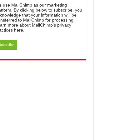
e
use
MailChimp
as
our
marketing
atform
.
By
clicking
below
to
subscribe
,
you
knowledge
that
your
information
will
be
ansferred
to
MailChimp
for
processing
.
arn
more
about
MailChimp
'
s
privacy
actices
here
.