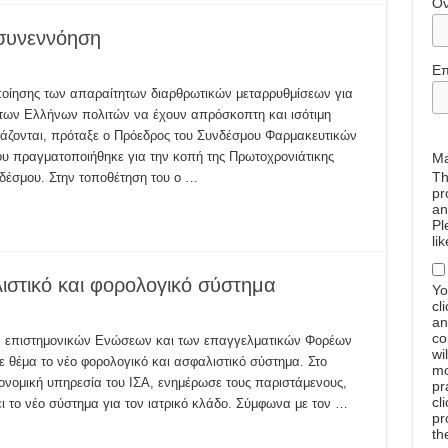
Ό
 συνεννόηση
Επ
ποίησης των απαραίτητων διαρθρωτικών μεταρρυθμίσεων για
 των Ελλήνων πολιτών να έχουν απρόσκοπτη και ισότιμη
ειάζονται, πρόταξε ο Πρόεδρος του Συνδέσμου Φαρμακευτικών
υ πραγματοποιήθηκε για την κοπή της Πρωτοχρονιάτικης
Ma
Th
νδέσμου. Στην τοποθέτηση του ο …
pr
an
Pl
li
ιστικό και φορολογικό σύστημα
Yo
cl
an
co
ν επιστημονικών Ενώσεων και των επαγγελματικών Φορέων
wi
ε θέμα το νέο φορολογικό και ασφαλιστικό σύστημα. Στο
mo
κονομική υπηρεσία του ΙΣΑ, ενημέρωσε τους παριστάμενους,
pr
cl
ει το νέο σύστημα για τον ιατρικό κλάδο. Σύμφωνα με τον …
pr
th