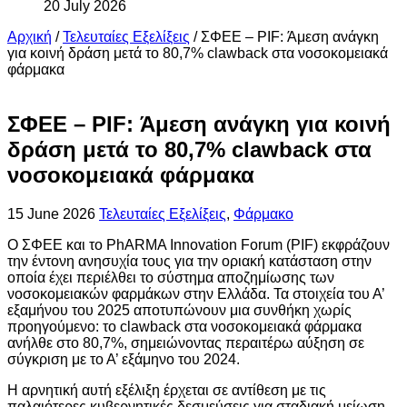
20 July 2026
Αρχική
/
Τελευταίες Εξελίξεις
/
ΣΦΕΕ – PIF: Άμεση ανάγκη
για κοινή δράση μετά το 80,7% clawback στα νοσοκομειακά
φάρμακα
ΣΦΕΕ – PIF: Άμεση ανάγκη για κοινή
δράση μετά το 80,7% clawback στα
νοσοκομειακά φάρμακα
15 June 2026
Τελευταίες Εξελίξεις
,
Φάρμακο
Ο ΣΦΕΕ και το PhARMA Innovation Forum (PIF) εκφράζουν
την έντονη ανησυχία τους για την οριακή κατάσταση στην
οποία έχει περιέλθει το σύστημα αποζημίωσης των
νοσοκομειακών φαρμάκων στην Ελλάδα. Τα στοιχεία του Α’
εξαμήνου του 2025 αποτυπώνουν μια συνθήκη χωρίς
προηγούμενο: το clawback στα νοσοκομειακά φάρμακα
ανήλθε στο 80,7%, σημειώνοντας περαιτέρω αύξηση σε
σύγκριση με το Α’ εξάμηνο του 2024.
Η αρνητική αυτή εξέλιξη έρχεται σε αντίθεση με τις
παλαιότερες κυβερνητικές δεσμεύσεις για σταδιακή μείωση