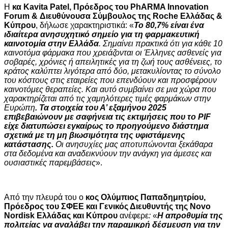
Η
κα Kavita Patel, Πρόεδρος του PhARMA Innovation
Forum & Διευθύνουσα Σύμβουλος της Roche Ελλάδας &
Κύπρου
, δήλωσε χαρακτηριστικά: «
Το 80,7% είναι ένα
ιδιαίτερα ανησυχητικό σημείο για τη φαρμακευτική
καινοτομία στην Ελλάδα
. Σημαίνει πρακτικά ότι για κάθε 10
καινοτόμα φάρμακα που χρειάζονται οι Έλληνες ασθενείς για
σοβαρές, χρόνιες ή απειλητικές για τη ζωή τους ασθένειες, το
κράτος καλύπτει λιγότερα από δύο, μετακυλίοντας το σύνολο
του κόστους στις εταιρείες που επενδύουν και προσφέρουν
καινοτόμες θεραπείες. Και αυτό συμβαίνει σε μια χώρα που
χαρακτηρίζεται από τις χαμηλότερες τιμές φαρμάκων στην
Ευρώπη
. Τα στοιχεία του Α’ εξαμήνου 2025
επιβεβαιώνουν με σαφήνεια τις εκτιμήσεις που το PIF
είχε διατυπώσει εγκαίρως το προηγούμενο διάστημα
σχετικά με τη μη βιωσιμότητα της υφιστάμενης
κατάστασης.
Οι ανησυχίες μας αποτυπώνονται ξεκάθαρα
στα δεδομένα και αναδεικνύουν την ανάγκη για άμεσες και
ουσιαστικές παρεμβάσεις
».
Από την πλευρά του ο
κος Ολύμπιος Παπαδημητρίου,
Πρόεδρος του ΣΦΕΕ και Γενικός Διευθυντής της
Novo
No
rdisk
Ελλάδας και Κύπρου
ανέφερε
:
«
Η απροθυμία της
πολιτείας να αναλάβει την παραμικρή δέσμευση για την