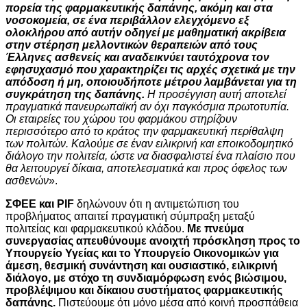
πορεία της φαρμακευτικής δαπάνης, ακόμη και στα
νοσοκομεία, σε ένα περιβάλλον ελεγχόμενο εξ
ολοκλήρου από αυτήν οδηγεί με μαθηματική ακρίβεια
στην στέρηση μελλοντικών θεραπειών από τους
Έλληνες ασθενείς και αναδεικνύει ταυτόχρονα τον
εφησυχασμό που χαρακτηρίζει τις αρχές σχετικά με την
απόδοση ή μη, οποιουδήποτε μέτρου λαμβάνεται για τη
συγκράτηση της δαπάνης.
Η προσέγγιση αυτή αποτελεί
πραγματικά πανευρωπαϊκή αν όχι παγκόσμια πρωτοτυπία.
Οι εταιρείες του χώρου του φαρμάκου στηρίζουν
περισσότερο από το κράτος την φαρμακευτική περίθαλψη
των πολιτών. Καλούμε σε έναν ειλικρινή και εποικοδομητικό
διάλογο την πολιτεία, ώστε να διασφαλιστεί ένα πλαίσιο που
θα λειτουργεί δίκαια, αποτελεσματικά και προς όφελος των
ασθενών
».
ΣΦΕΕ και PIF
δηλώνουν ότι η αντιμετώπιση του
προβλήματος απαιτεί πραγματική σύμπραξη μεταξύ
πολιτείας και φαρμακευτικού κλάδου.
Με πνεύμα
συνεργασίας απευθύνουμε ανοιχτή πρόσκληση προς το
Υπουργείο Υγείας και το Υπουργείο Οικονομικών για
άμεση, θεσμική συνάντηση και ουσιαστικό, ειλικρινή
διάλογο, με στόχο τη συνδιαμόρφωση ενός βιώσιμου,
προβλέψιμου και δίκαιου συστήματος φαρμακευτικής
δαπάνης.
Πιστεύουμε ότι μόνο μέσα από κοινή προσπάθεια