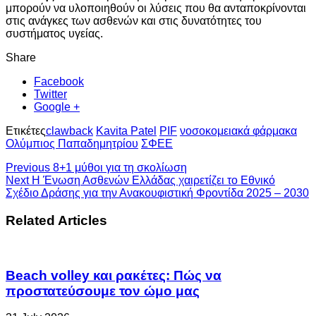
μπορούν να υλοποιηθούν οι λύσεις που θα ανταποκρίνονται
στις ανάγκες των ασθενών και στις δυνατότητες του
συστήματος υγείας.
Share
Facebook
Twitter
Google +
Ετικέτες
clawback
Kavita Patel
PIF
νοσοκομειακά φάρμακα
Ολύμπιος Παπαδημητρίου
ΣΦΕΕ
Previous
8+1 μύθοι για τη σκολίωση
Next
Η Ένωση Ασθενών Ελλάδας χαιρετίζει το Εθνικό
Σχέδιο Δράσης για την Ανακουφιστική Φροντίδα 2025 – 2030
Related Articles
Beach volley και ρακέτες: Πώς να
προστατεύσουμε τον ώμο μας