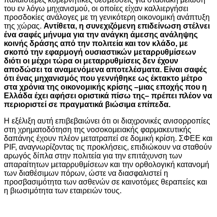
του εν λόγω μηχανισμού, οι οποίες είχαν καλλιεργήσει
προσδοκίες ανάλογες με τη γενικότερη οικονομική ανάπτυξη
της χώρας.
Αντίθετα, η συνεχιζόμενη επιδείνωση στέλνει
ένα σαφές μήνυμα για την ανάγκη άμεσης ανάληψης
κοινής δράσης από την πολιτεία και τον κλάδο, με
σκοπό την εφαρμογή ουσιαστικών μεταρρυθμίσεων
διότι οι μέχρι τώρα οι μεταρρυθμίσεις δεν έχουν
αποδώσει τα αναμενόμενα αποτελέσματα. Είναι σαφές
ότι ένας μηχανισμός που γεννήθηκε ως έκτακτο μέτρο
στα χρόνια της οικονομικής κρίσης –μιας εποχής που η
Ελλάδα έχει αφήσει οριστικά πίσω της– πρέπει πλέον να
περιοριστεί σε πραγματικά βιώσιμα επίπεδα.
Η εξέλιξη αυτή επιβεβαιώνει ότι οι διαχρονικές ανισορροπίες
στη χρηματοδότηση της νοσοκομειακής φαρμακευτικής
δαπάνης έχουν πλέον μετατραπεί σε δομική κρίση. ΣΦΕΕ και
PIF, αναγνωρίζοντας τις προκλήσεις, επιδιώκουν να σταθούν
αρωγός δίπλα στην πολιτεία για την επιτάχυνση των
απαραίτητων μεταρρυθμίσεων και την ορθολογική κατανομή
των διαθέσιμων πόρων, ώστε να διασφαλιστεί η
προσβασιμότητα των ασθενών σε καινοτόμες θεραπείες και
η βιωσιμότητα των εταιρειών τους.