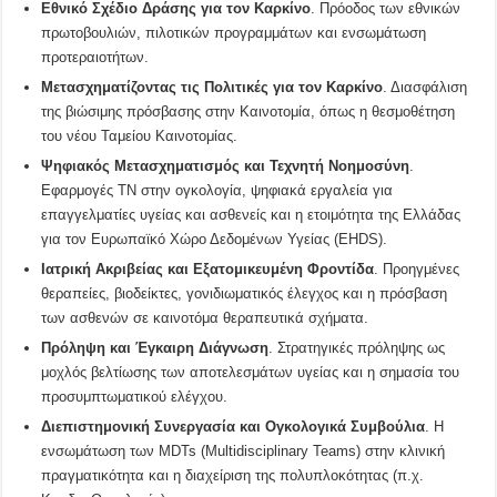
Εθνικό Σχέδιο Δράσης για τον Καρκίνο
. Πρόοδος των εθνικών
πρωτοβουλιών, πιλοτικών προγραμμάτων και ενσωμάτωση
προτεραιοτήτων.
Μετασχηματίζοντας τις Πολιτικές για τον Καρκίνο
. Διασφάλιση
της βιώσιμης πρόσβασης στην Καινοτομία, όπως η θεσμοθέτηση
του νέου Ταμείου Καινοτομίας.
Ψηφιακός Μετασχηματισμός και Τεχνητή Νοημοσύνη
.
Εφαρμογές ΤΝ στην ογκολογία, ψηφιακά εργαλεία για
επαγγελματίες υγείας και ασθενείς και η ετοιμότητα της Ελλάδας
για τον Ευρωπαϊκό Χώρο Δεδομένων Υγείας (EHDS).
Ιατρική Ακριβείας και Εξατομικευμένη Φροντίδα
. Προηγμένες
θεραπείες, βιοδείκτες, γονιδιωματικός έλεγχος και η πρόσβαση
των ασθενών σε καινοτόμα θεραπευτικά σχήματα.
Πρόληψη και Έγκαιρη Διάγνωση
. Στρατηγικές πρόληψης ως
μοχλός βελτίωσης των αποτελεσμάτων υγείας και η σημασία του
προσυμπτωματικού ελέγχου.
Διεπιστημονική Συνεργασία και Ογκολογικά Συμβούλια
. Η
ενσωμάτωση των MDTs (Multidisciplinary Teams) στην κλινική
πραγματικότητα και η διαχείριση της πολυπλοκότητας (π.χ.