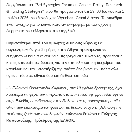
διοργάνωση του “3rd Synergies Forum on Cancer: Policy, Research
& Funding Strategies”, που θα πραγματοποιηθεί 29, 30 Ιουνίου και 1
Ιουλίου 2026, στο ξενοδοχείο Wyndham Grand Athens. Το συνέδριο
είναι ανοιχτό για το κοινό, κατόπιν εγγραφής, με ταυτόχρονη
διερμηνεία στα ελληνικά και τα αγγλικά.
Περισσότεροι από 150 ομιλητές διεθνούς κύρους
θα
συγκεντρωθούν για 3 ημέρες στην Αθήνα προκειμένου να
συζητήσουν και να αναδείξουν τις τρέχουσες ευκαιρίες, προκλήσεις
και τις απαραίτητες δράσεις για την αποτελεσματική διαχείριση του
καρκίνου και την υποστήριξη της ανάπτυξης βιώσιμων πολιτικών
υγείας, τόσο σε εθνικό όσο και διεθνές επίπεδο.
«Η Ελληνική Ομοσπονδία Καρκίνου, στα 10 χρόνια δράσης της, έχει
καταφέρει να φέρει τον άνθρωπο στο επίκεντρο της φροντίδας υγείας
στην Ελλάδα, επενδύοντας στον διάλογο και τη συνεργασία μεταξύ
όλων των εμπλεκόμενων φορέων, με βασικό στόχο τη βελτίωση της
ποιότητας ζωής των ογκολογικών ασθενών»
δηλώνει ο
Γιώργος
Καπετανάκης, Πρόεδρος της ΕΛΛΟΚ
.