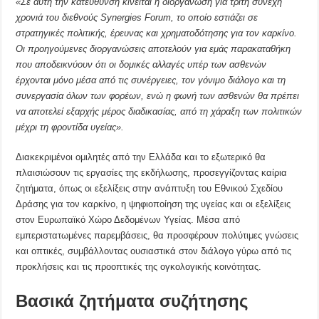
«Σε αυτή την κατεύθυνση κινείται η διοργάνωση για τρίτη συνεχή
χρονιά του διεθνούς
Synergies
Forum
, το οποίο εστιάζει σε
στρατηγικές πολιτικής, έρευνας και χρηματοδότησης για τον καρκίνο.
Οι προηγούμενες διοργανώσεις αποτελούν για εμάς παρακαταθήκη
που αποδεικνύουν ότι οι δομικές αλλαγές υπέρ των ασθενών
έρχονται μόνο μέσα από τις συνέργειες, τον γόνιμο διάλογο και τη
συνεργασία όλων των φορέων, ενώ η φωνή των ασθενών θα πρέπει
v
α αποτελεί εξαρχής μέρος διαδικασίας, από τη χάραξη των πολιτικών
μέχρι τη φροντίδα υγείας».
Διακεκριμένοι ομιλητές από την Ελλάδα και το εξωτερικό θα
πλαισιώσουν τις εργασίες της εκδήλωσης, προσεγγίζοντας καίρια
ζητήματα, όπως οι εξελίξεις στην ανάπτυξη του Εθνικού Σχεδίου
Δράσης για τον καρκίνο, η ψηφιοποίηση της υγείας και οι εξελίξεις
στον Ευρωπαϊκό Χώρο Δεδομένων Υγείας. Μέσα από
εμπεριστατωμένες παρεμβάσεις, θα προσφέρουν πολύτιμες γνώσεις
και οπτικές, συμβάλλοντας ουσιαστικά στον διάλογο γύρω από τις
προκλήσεις και τις προοπτικές της ογκολογικής κοινότητας.
Βασικά ζητήματα συζήτησης