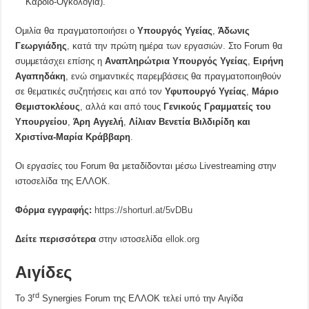
Καρδιο-Ογκολογία).
Ομιλία θα πραγματοποιήσει ο
Υπουργός Υγείας
,
Άδωνις
Γεωργιάδης
, κατά την πρώτη ημέρα των εργασιών. Στο Forum θα
συμμετάσχει επίσης η
Αναπληρώτρια Υπουργός Υγείας
,
Ειρήνη
Αγαπηδάκη
, ενώ σημαντικές παρεμβάσεις θα πραγματοποιηθούν
σε θεματικές συζητήσεις και από τον
Υφυπουργό Υγείας
,
Μάριο
Θεμιστοκλέους
, αλλά και από τους
Γενικούς Γραμματείς του
Υπουργείου
,
Άρη Αγγελή
,
Λίλιαν Βενετία Βιλδιρίδη και
Χριστίνα-Μαρία Κράββαρη
.
Οι εργασίες του Forum θα μεταδίδονται μέσω Livestreaming στην
ιστοσελίδα της ΕΛΛΟΚ.
Φόρμα εγγραφής:
https://shorturl.at/5vDBu
Δείτε περισσότερα
στην ιστοσελίδα
ellok.org
Αιγίδες
rd
Το 3
Synergies Forum της ΕΛΛΟΚ τελεί υπό την Αιγίδα