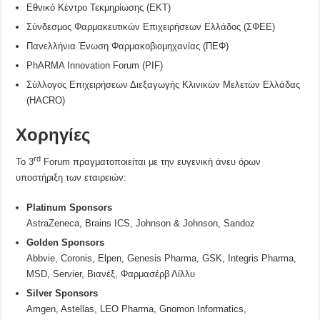
Εθνικό Κέντρο Τεκμηρίωσης (ΕΚΤ)
Σύνδεσμος Φαρμακευτικών Επιχειρήσεων Ελλάδος (ΣΦΕΕ)
Πανελλήνια Ένωση Φαρμακοβιομηχανίας (ΠΕΦ)
PhΑRMA Innovation Forum (PIF)
Σύλλογος Επιχειρήσεων Διεξαγωγής Κλινικών Μελετών Ελλάδας
(HACRO)
Χορηγίες
rd
Το 3
Forum πραγματοποιείται με την ευγενική άνευ όρων
υποστήριξη των εταιρειών:
Platinum Sponsors
AstraZeneca, Brains ICS, Johnson & Johnson, Sandoz
Golden Sponsors
Abbvie, Coronis, Elpen, Genesis Pharma, GSK, Integris Pharma,
MSD, Servier, Βιανέξ, Φαρμασέρβ Λίλλυ
Silver Sponsors
Amgen, Astellas, LEO Pharma, Gnomon Informatics,