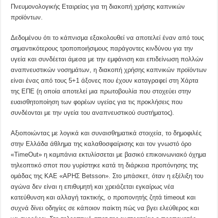
Πνευμονολογικής Εταιρείας για τη διακοπή χρήσης καπνικών
προϊόντων.
Δεδομένου ότι το κάπνισμα εξακολουθεί να αποτελεί έναν από τους
σημαντικότερους τροποποιήσιμους παράγοντες κινδύνου για την
υγεία και συνδέεται άμεσα με την εμφάνιση και επιδείνωση πολλών
αναπνευστικών νοσημάτων, η διακοπή χρήσης καπνικών προϊόντων
είναι ένας από τους 5+1 άξονες που έχουν καταγραφεί στη Χάρτα
της ΕΠΕ (η οποία αποτελεί μια πρωτοβουλία που στοχεύει στην
ευαισθητοποίηση των φορέων υγείας για τις προκλήσεις που
συνδέονται με την υγεία του αναπνευστικού συστήματος).
Αξιοποιώντας με λογικά και συναισθηματικά στοιχεία, το δημοφιλές
στην Ελλάδα άθλημα της καλαθοσφαίρισης και τον γνωστό όρο
«TimeOut» η καμπάνια εκτυλίσσεται με βασικό επικοινωνιακό όχημα
τηλεοπτικό σποτ που γυρίστηκε κατά τη διάρκεια προπόνησης της
ομάδας της ΚΑΕ «ΑΡΗΣ Betsson». Στο μπάσκετ, όταν η εξέλιξη του
αγώνα δεν είναι η επιθυμητή και χρειάζεται εγκαίρως νέα
κατεύθυνση και αλλαγή τακτικής, ο προπονητής ζητά timeout και
συχνά δίνει οδηγίες σε κάποιον παίκτη πώς να βγει ελεύθερος και