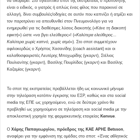
να σκοράρει. Στο τηλεοπτικό σποτ της εκστρατείας ο προπονητής
είναι ο ειδικός, ο γιατρός ή απλώς ένας φίλος που παρακινεί σε
αλλαγή, δίνει συμβουλές/οδηγίες σε αυτόν που καπνίζει ή ατμίζει και
τον παροτρύνει να απευθυνθεί στον Πνευμονολόγο για να
ενημερωθεί για τις διαθέσιμες λύσεις διακοπής («
Κάνε τη διακοπή
εφικτή»
) ώστε «να βγει ελεύθερος»! («
Καλύτερα ελεύθερος…
Καλύτερα χωρίς καπνό, χωρίς ατμό»
). Στο σποτ συμμετέχουν
αφιλοκερδώς ο Χρήστος Χασανίδης (coach assistant) και οι
καλαθοσφαιριστές Λευτέρης Μποχωρίδης (γκαρντ), Στέλιος
Πουλιανίτης (γκαρντ), Βασίλης Πουρλίδας (γκαρντ) και Βασίλης
Καζαμίας (γκαρντ).
Το σποτ της εκστρατείας προβάλλεται ήδη ως κοινωνικό μήνυμα
στην τηλεόραση κατόπιν έγκρισης του ΕΣΡ, καθώς και στα social
media της ΕΠΕ ως χορηγούμενο, ενώ σε δεύτερο χρόνο θα
προβληθεί ως χορηγούμενο σε τηλεόραση και social media με την
αποκλειστική χορηγία της φαρμακευτικής εταιρείας
Kenvue
.
Ο
Χάρης Παπαγεωργίου,
πρόεδρος της ΚΑΕ ΑΡΗΣ Betsson
,
αναφέρει για την εμφάνιση της ομάδας στο σποτ: «
Ένας αθλητικός