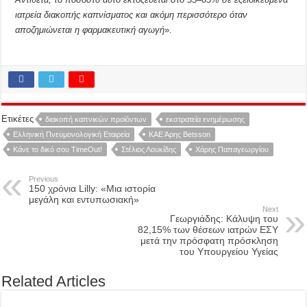
ιατρεία διακοπής καπνίσματος και ακόμη περισσότερο όταν
αποζημιώνεται η φαρμακευτική αγωγή
».
Ετικέτες
διακοπή καπνικών προϊόντων
εκστρατεία ενημέρωσης
Ελληνική Πνευμονολογική Εταιρεία
ΚΑΕ Άρης Betsson
Κάνε το δικό σου TimeOut!
Στέλιος Λουκίδης
Χάρης Παπαγεωργίου
Previous
150 χρόνια Lilly: «Μια ιστορία
μεγάλη και εντυπωσιακή»
Next
Γεωργιάδης: Κάλυψη του
82,15% των θέσεων ιατρών ΕΣΥ
μετά την πρόσφατη πρόσκληση
του Υπουργείου Υγείας
Related Articles