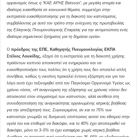
οργανισμός όπως η “ΚΑΕ ΑΡΗΣ Betsson”, με μεγάλη ιστορία και
ιδιαίτερη ευαισθησία σε κοινωνικά θέματα, συμμετέχει στην
εκστρατεία ευαισθητοποίησης για τη διακοπή του καπνίσματος,
συμβάλλοντας με αυτό τον τρόπο στην ενίσχυση της πρωτοβουλίας
της Ελληνικής Πνευμονολογικής Εταιρείας για την αντιμετώπιση ενός
ιδιαίτερα σημαντικού ζητήματος για τη δημόσια υγεία
».
Ο
πρόεδρος της ΕΠΕ, Καθηγητής Πνευμονολογίας ΕΚΠΑ
Στέλιος Λουκίδης,
εξηγεί ότι η εκστρατεία για τη διακοπή χρήσης
προϊόντων καπνού αποσκοπεί να ενημερώσει και να
ευαισθητοποιήσει τους πολίτες ότι η χρήση τους δεν αποτελεί απλή
συνήθεια, καθώς η νικοτίνη προκαλεί έντονη εξάρτηση και για τον
λόγο αυτό έχει ταξινομηθεί από τον Παγκόσμιο Οργανισμό Υγείας ως
χρόνια νόσος. «
Η αναγνώριση της εξάρτησης ως χρόνιας νόσου δεν
αποσκοπεί στον στιγματισμό των καπνιστών, αλλά αντίθετα στη
συνειδητοποίηση της αναγκαιότητας οργανωμένης ιατρικής βοήθειας
για την απεξάρτησή τους. Συγκεκριμένα, αν και το 75% των
καπνιστών γνωρίζει τις δυσμενείς επιπτώσεις αυτού του εθισμού στην
υγεία του και επιθυμεί να διακόψει, και το 40% έχει αποπειραθεί να
διακόψει, μόνο το 3–5% τα έχει καταφέρει χωρίς ιατρική βοήθεια.
Αντίθετα, το ποσοστό αυτό εκτοξεύεται στο 35–65% σε εξειδικευμένα