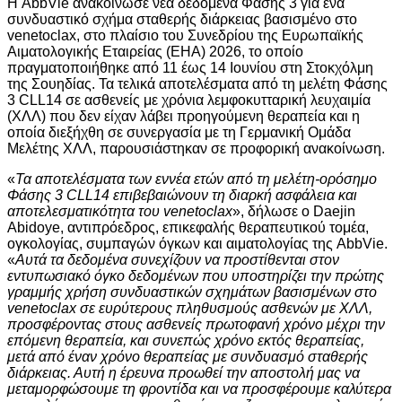
Η AbbVie ανακοίνωσε νέα δεδομένα Φάσης 3 για ένα
συνδυαστικό σχήμα σταθερής διάρκειας βασισμένο στο
venetoclax, στο πλαίσιο του Συνεδρίου της Ευρωπαϊκής
Αιματολογικής Εταιρείας (EHA) 2026, το οποίο
πραγματοποιήθηκε από 11 έως 14 Ιουνίου στη Στοκχόλμη
της Σουηδίας. Τα τελικά αποτελέσματα από τη μελέτη Φάσης
3 CLL14 σε ασθενείς με χρόνια λεμφοκυτταρική λευχαιμία
(ΧΛΛ) που δεν είχαν λάβει προηγούμενη θεραπεία και η
οποία διεξήχθη σε συνεργασία με τη Γερμανική Ομάδα
Μελέτης ΧΛΛ, παρουσιάστηκαν σε προφορική ανακοίνωση.
«
Τα αποτελέσματα των εννέα ετών από τη μελέτη-ορόσημο
Φάσης 3 CLL14 επιβεβαιώνουν τη διαρκή ασφάλεια και
αποτελεσματικότητα του venetoclax
», δήλωσε ο Daejin
Abidoye, αντιπρόεδρος, επικεφαλής θεραπευτικού τομέα,
ογκολογίας, συμπαγών όγκων και αιματολογίας της AbbVie.
«
Αυτά τα δεδομένα συνεχίζουν να προστίθενται στον
εντυπωσιακό όγκο δεδομένων που υποστηρίζει την πρώτης
γραμμής χρήση συνδυαστικών σχημάτων βασισμένων στο
venetoclax σε ευρύτερους πληθυσμούς ασθενών με ΧΛΛ,
προσφέροντας στους ασθενείς πρωτοφανή χρόνο μέχρι την
επόμενη θεραπεία, και συνεπώς χρόνο εκτός θεραπείας,
μετά από έναν χρόνο θεραπείας με συνδυασμό σταθερής
διάρκειας. Αυτή η έρευνα προωθεί την αποστολή μας να
μεταμορφώσουμε τη φροντίδα και να προσφέρουμε καλύτερα