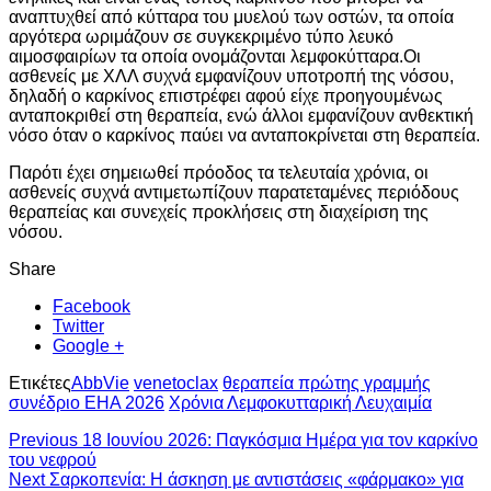
αναπτυχθεί από κύτταρα του μυελού των οστών, τα οποία
αργότερα ωριμάζουν σε συγκεκριμένο τύπο λευκό
αιμοσφαιρίων τα οποία ονομάζονται λεμφοκύτταρα.Οι
ασθενείς με ΧΛΛ συχνά εμφανίζουν υποτροπή της νόσου,
δηλαδή ο καρκίνος επιστρέφει αφού είχε προηγουμένως
ανταποκριθεί στη θεραπεία, ενώ άλλοι εμφανίζουν ανθεκτική
νόσο όταν ο καρκίνος παύει να ανταποκρίνεται στη θεραπεία.
Παρότι έχει σημειωθεί πρόοδος τα τελευταία χρόνια, οι
ασθενείς συχνά αντιμετωπίζουν παρατεταμένες περιόδους
θεραπείας και συνεχείς προκλήσεις στη διαχείριση της
νόσου.
Share
Facebook
Twitter
Google +
Ετικέτες
AbbVie
venetoclax
θεραπεία πρώτης γραμμής
συνέδριο EHA 2026
Χρόνια Λεμφοκυτταρική Λευχαιμία
Previous
18 Ιουνίου 2026: Παγκόσμια Ημέρα για τον καρκίνο
του νεφρού
Next
Σαρκοπενία: Η άσκηση με αντιστάσεις «φάρμακο» για