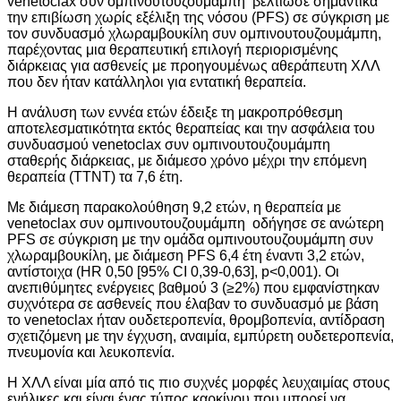
venetoclax συν ομπινουτουζουμάμπη βελτίωσε σημαντικά
την επιβίωση χωρίς εξέλιξη της νόσου (PFS) σε σύγκριση με
τον συνδυασμό χλωραμβουκίλη συν ομπινουτουζουμάμπη,
παρέχοντας μια θεραπευτική επιλογή περιορισμένης
διάρκειας για ασθενείς με προηγουμένως αθεράπευτη ΧΛΛ
που δεν ήταν κατάλληλοι για εντατική θεραπεία.
Η ανάλυση των εννέα ετών έδειξε τη μακροπρόθεσμη
αποτελεσματικότητα εκτός θεραπείας και την ασφάλεια του
συνδυασμού venetoclax συν ομπινουτουζουμάμπη
σταθερής διάρκειας, με διάμεσο χρόνο μέχρι την επόμενη
θεραπεία (TTNT) τα 7,6 έτη.
Με διάμεση παρακολούθηση 9,2 ετών, η θεραπεία με
venetoclax συν ομπινουτουζουμάμπη οδήγησε σε ανώτερη
PFS σε σύγκριση με την ομάδα ομπινουτουζουμάμπη συν
χλωραμβουκίλη, με διάμεση PFS 6,4 έτη έναντι 3,2 ετών,
αντίστοιχα (HR 0,50 [95% CI 0,39-0,63], p<0,001). Οι
ανεπιθύμητες ενέργειες βαθμού 3 (≥2%) που εμφανίστηκαν
συχνότερα σε ασθενείς που έλαβαν το συνδυασμό με βάση
το venetoclax ήταν ουδετεροπενία, θρομβοπενία, αντίδραση
σχετιζόμενη με την έγχυση, αναιμία, εμπύρετη ουδετεροπενία,
πνευμονία και λευκοπενία.
Η ΧΛΛ είναι μία από τις πιο συχνές μορφές λευχαιμίας στους
ενήλικες και είναι ένας τύπος καρκίνου που μπορεί να