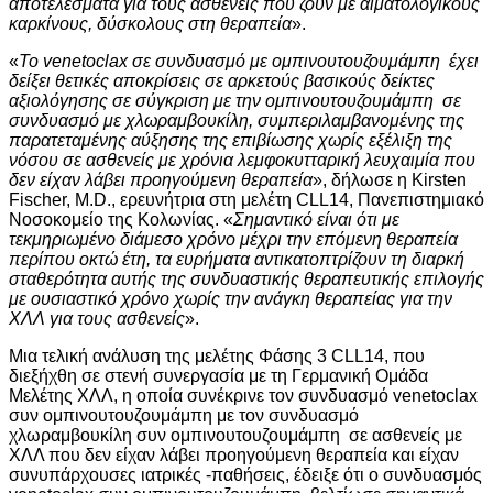
αποτελέσματα για τους ασθενείς που ζουν με αιματολογικούς
καρκίνους, δύσκολους στη θεραπεία
».
«
Το venetoclax σε συνδυασμό με ομπινουτουζουμάμπη έχει
δείξει θετικές αποκρίσεις σε αρκετούς βασικούς δείκτες
αξιολόγησης σε σύγκριση με την ομπινουτουζουμάμπη σε
συνδυασμό με
χλωραμβουκίλη, συμπεριλαμβανομένης της
παρατεταμένης αύξησης της επιβίωσης χωρίς εξέλιξη της
νόσου σε ασθενείς με χρόνια λεμφοκυτταρική λευχαιμία που
δεν είχαν λάβει προηγούμενη θεραπεία
», δήλωσε η Kirsten
Fischer, M.D., ερευνήτρια στη μελέτη CLL14, Πανεπιστημιακό
Νοσοκομείο της Κολωνίας. «
Σημαντικό είναι ότι με
τεκμηριωμένο διάμεσο χρόνο μέχρι την επόμενη θεραπεία
περίπου οκτώ έτη, τα ευρήματα αντικατοπτρίζουν τη διαρκή
σταθερότητα αυτής της συνδυαστικής θεραπευτικής επιλογής
με ουσιαστικό χρόνο χωρίς την ανάγκη θεραπείας για την
ΧΛΛ για τους ασθενείς
».
Μια τελική ανάλυση της μελέτης Φάσης 3 CLL14, που
διεξήχθη σε στενή συνεργασία με τη Γερμανική Ομάδα
Μελέτης ΧΛΛ, η οποία συνέκρινε τον συνδυασμό venetoclax
συν ομπινουτουζουμάμπη με τον συνδυασμό
χλωραμβουκίλη συν ομπινουτουζουμάμπη σε ασθενείς με
ΧΛΛ που δεν είχαν λάβει προηγούμενη θεραπεία και είχαν
συνυπάρχουσες ιατρικές -παθήσεις, έδειξε ότι ο συνδυασμός