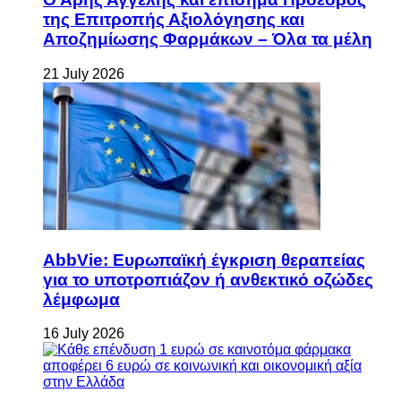
της Επιτροπής Αξιολόγησης και
Αποζημίωσης Φαρμάκων – Όλα τα μέλη
21 July 2026
AbbVie: Ευρωπαϊκή έγκριση θεραπείας
για το υποτροπιάζον ή ανθεκτικό οζώδες
λέμφωμα
16 July 2026