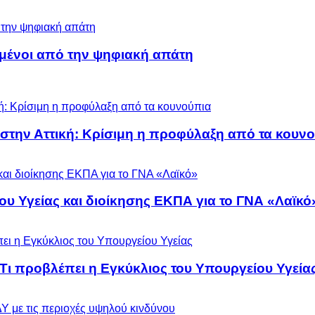
μένοι από την ψηφιακή απάτη
 στην Αττική: Κρίσιμη η προφύλαξη από τα κουν
ου Υγείας και διοίκησης ΕΚΠΑ για το ΓΝΑ «Λαϊκό
 Τι προβλέπει η Εγκύκλιος του Υπουργείου Υγεία