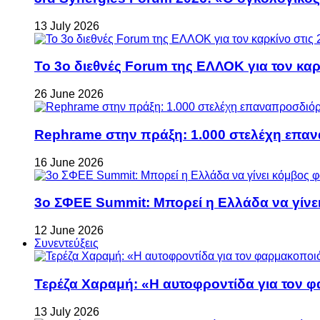
13 July 2026
Το 3ο διεθνές Forum της ΕΛΛΟΚ για τον καρκ
26 June 2026
Rephrame στην πράξη: 1.000 στελέχη επανα
16 June 2026
3ο ΣΦΕΕ Summit: Μπορεί η Ελλάδα να γίνει
12 June 2026
Συνεντεύξεις
Τερέζα Χαραμή: «Η αυτοφροντίδα για τον φ
13 July 2026