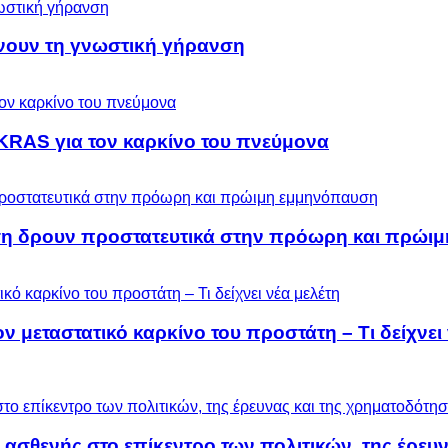
ύνουν τη γνωστική γήρανση
KRAS για τον καρκίνο του πνεύμονα
ση δρουν προστατευτικά στην πρόωρη και πρώι
μεταστατικό καρκίνο του προστάτη – Τι δείχνει 
 ασθενής στο επίκεντρο των πολιτικών, της έρευ