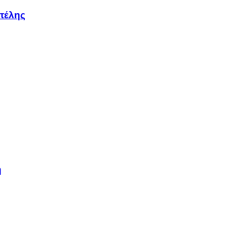
τέλης
η