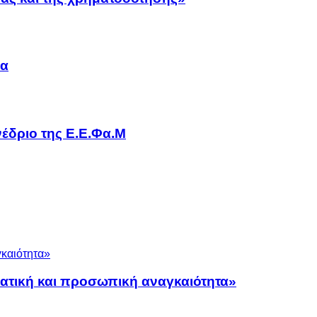
να
έδριο της Ε.Ε.Φα.Μ
ματική και προσωπική αναγκαιότητα»