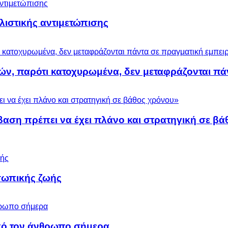
ολιστικής αντιμετώπισης
ών, παρότι κατοχυρωμένα, δεν μεταφράζονται πά
βαση πρέπει να έχει πλάνο και στρατηγική σε β
σωπικής ζωής
 από τον άνθρωπο σήμερα