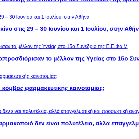
ίνο στις 29 – 30 Ιουνίου και 1 Ιουλίου, στην Αθή
προσδιόρισαν το μέλλον της Υγείας στο 15ο Συν
 κόμβος φαρμακευτικής καινοτομίας;
αρμακοποιό δεν είναι πολυτέλεια, αλλά επαγγελ