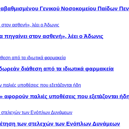
αναβαθμισμένου Γενικού Νοσοκομείου Παίδων Πεν
α πηγαίνει στον ασθενή», λέει ο Άδωνις
ωρεάν διάθεση από τα ιδιωτικά φαρμακεία
» αφορούν παλιές υποθέσεις που εξετάζονται ήδ
ρέτηση των στελεχών των Ενόπλων Δυνάμεων