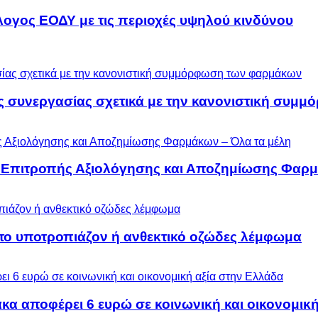
λογος ΕΟΔΥ με τις περιοχές υψηλού κινδύνου
ς συνεργασίας σχετικά με την κανονιστική συ
ς Επιτροπής Αξιολόγησης και Αποζημίωσης Φαρμ
 το υποτροπιάζον ή ανθεκτικό οζώδες λέμφωμα
α αποφέρει 6 ευρώ σε κοινωνική και οικονομική