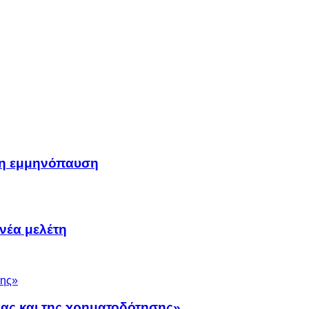
μη εμμηνόπαυση
νέα μελέτη
νας και της χρηματοδότησης»