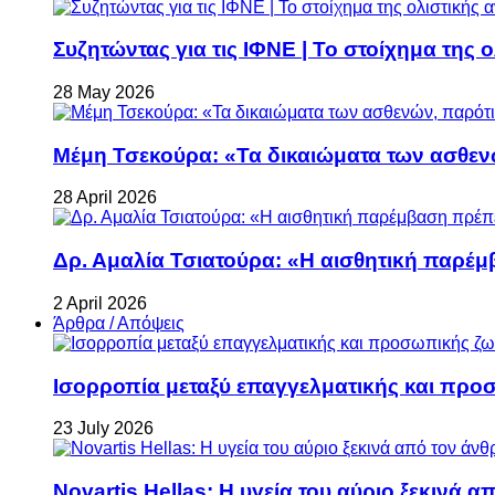
Συζητώντας για τις ΙΦΝΕ | Το στοίχημα της 
28 May 2026
Μέμη Τσεκούρα: «Τα δικαιώματα των ασθεν
28 April 2026
Δρ. Αμαλία Τσιατούρα: «Η αισθητική παρέμ
2 April 2026
Άρθρα / Απόψεις
Ισορροπία μεταξύ επαγγελματικής και προ
23 July 2026
Novartis Hellas: Η υγεία του αύριο ξεκινά