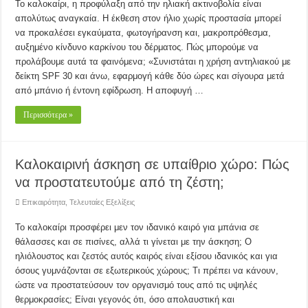
Το καλοκαίρι, η προφύλαξη από την ηλιακή ακτινοβολία είναι
απολύτως αναγκαία. Η έκθεση στον ήλιο χωρίς προστασία μπορεί
να προκαλέσει εγκαύματα, φωτογήρανση και, μακροπρόθεσμα,
αυξημένο κίνδυνο καρκίνου του δέρματος. Πώς μπορούμε να
προλάβουμε αυτά τα φαινόμενα; «Συνιστάται η χρήση αντηλιακού με
δείκτη SPF 30 και άνω, εφαρμογή κάθε δύο ώρες και σίγουρα μετά
από μπάνιο ή έντονη εφίδρωση. Η αποφυγή …
Περισσότερα »
Καλοκαιρινή άσκηση σε υπαίθριο χώρο: Πώς
να προστατευτούμε από τη ζέστη;
Επικαιρότητα
,
Τελευταίες Εξελίξεις
To καλοκαίρι προσφέρει μεν τον ιδανικό καιρό για μπάνια σε
θάλασσες και σε πισίνες, αλλά τι γίνεται με την άσκηση; Ο
ηλιόλουστος και ζεστός αυτός καιρός είναι εξίσου ιδανικός και για
όσους γυμνάζονται σε εξωτερικούς χώρους; Τι πρέπει να κάνουν,
ώστε να προστατεύσουν τον οργανισμό τους από τις υψηλές
θερμοκρασίες; Είναι γεγονός ότι, όσο απολαυστική και