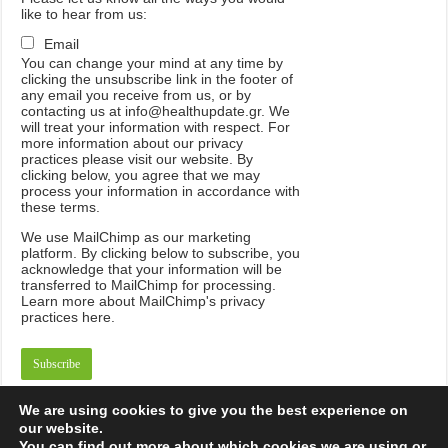
like to hear from us:
Email
You can change your mind at any time by
clicking the unsubscribe link in the footer of
any email you receive from us, or by
contacting us at info@healthupdate.gr. We
will treat your information with respect. For
more information about our privacy
practices please visit our website. By
clicking below, you agree that we may
process your information in accordance with
these terms.
We
use
MailChimp
as
our
marketing
platform
.
By
clicking
below
to
subscribe
,
you
acknowledge
that
your
information
will
be
transferred
to
MailChimp
for
processing
.
Learn
more
about
MailChimp
'
s
privacy
practices
here
.
We are using cookies to give you the best experience on
our website.
You can find out more about which cookies we are using or