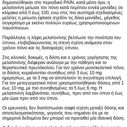
δημοσιεύθηκαν στο περιοδικό PAIN, κατά μέσο όρο, η
μελατονίνη μείωσε τον πόνο κατά περίπου εννέα μονάδες σε
κλίμακα από 0 έως 100, ενώ στις πιο αυστηρά σχεδιασμένες
μελέτες η μείωση έφτασε σχεδόν τις δέκα μονάδες, μέγεθος
συγκρίσιμο με εκείνο πολλών ευρέως χρησιμοποιούμενων
παυσίπονων.
Παράλληλα, η λήψη μελατονίνης βελτίωσε την ποιότητα του
ύπνου, επιβεβαιώνοντας τη στενή σχέση ανάμεσα στον
χρόνιο πόνο και τις διαταραχές ύπνου.
Στις κλινικές δοκιμές, η δόση και ο χρόνος χορήγησης της
μελατονίνης διέφεραν ανάλογα με την πάθηση και το
θεραπευτικό πρωτόκολλο. Για τον χρόνιο μυοσκελετικό πόνο,
οι δόσεις κυμαίνονταν συνήθως από 3 έως 10 mg
ημερησίως, με τα 3 mg να αποτελούν τη συχνότερη επιλογή.
Για τον μετεγχειρητικό πόνο χρησιμοποιήθηκαν δόσεις από 1
έως 10 mg, με πιο συνηθισμένες τα 5 έως 6 mg. Η
μελατονίνη λαμβανόταν, συνήθως, πριν από τον ύπνο ή έως
μία ώρα πριν από τον ύπνο.
Οι ερευνητές δεν διαπίστωσαν σαφή σχέση μεταξύ δόσης και
αποτελεσματικότητας, γεγονός που σημαίνει ότι με τα
σημερινά δεδομένα δεν μπορεί να προταθεί μία ιδανική δόση.