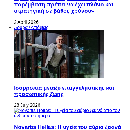
παρέμβαση πρέπει να έχει πλάνο και
στρατηγική σε βάθος χρόνου»
2 April 2026
Άρθρα / Απόψεις
Ισορροπία μεταξύ επαγγελματικής και
προσωπικής ζωής
23 July 2026
Novartis Hellas: Η υγεία του αύριο ξεκινά