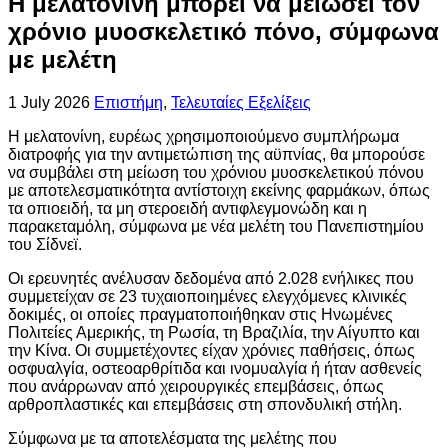
Η μελατονίνη μπορεί να μειώσει τον
χρόνιο μυοσκελετικό πόνο, σύμφωνα
με μελέτη
1 July 2026
Επιστήμη
,
Τελευταίες Εξελίξεις
Η μελατονίνη, ευρέως χρησιμοποιούμενο συμπλήρωμα
διατροφής για την αντιμετώπιση της αϋπνίας, θα μπορούσε
να συμβάλει στη μείωση του χρόνιου μυοσκελετικού πόνου
με αποτελεσματικότητα αντίστοιχη εκείνης φαρμάκων, όπως
τα οπιοειδή, τα μη στεροειδή αντιφλεγμονώδη και η
παρακεταμόλη, σύμφωνα με νέα μελέτη του Πανεπιστημίου
του Σίδνεϊ.
Οι ερευνητές ανέλυσαν δεδομένα από 2.028 ενήλικες που
συμμετείχαν σε 23 τυχαιοποιημένες ελεγχόμενες κλινικές
δοκιμές, οι οποίες πραγματοποιήθηκαν στις Ηνωμένες
Πολιτείες Αμερικής, τη Ρωσία, τη Βραζιλία, την Αίγυπτο και
την Κίνα. Οι συμμετέχοντες είχαν χρόνιες παθήσεις, όπως
οσφυαλγία, οστεοαρθρίτιδα και ινομυαλγία ή ήταν ασθενείς
που ανάρρωναν από χειρουργικές επεμβάσεις, όπως
αρθροπλαστικές και επεμβάσεις στη σπονδυλική στήλη.
Σύμφωνα με τα αποτελέσματα της μελέτης που