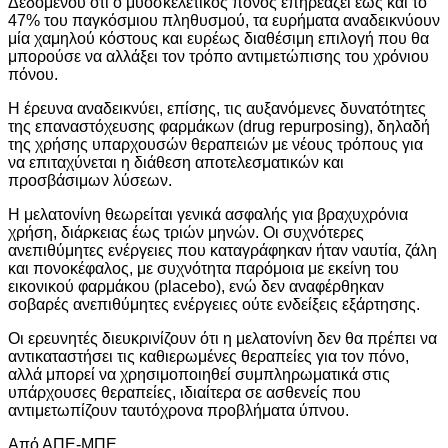
Δεδομένου ότι ο μυοσκελετικός πόνος επηρεάζει έως και το
47% του παγκόσμιου πληθυσμού, τα ευρήματα αναδεικνύουν
μία χαμηλού κόστους και ευρέως διαθέσιμη επιλογή που θα
μπορούσε να αλλάξει τον τρόπο αντιμετώπισης του χρόνιου
πόνου.
Η έρευνα αναδεικνύει, επίσης, τις αυξανόμενες δυνατότητες
της επαναστόχευσης φαρμάκων (drug repurposing), δηλαδή
της χρήσης υπαρχουσών θεραπειών με νέους τρόπους για
να επιταχύνεται η διάθεση αποτελεσματικών και
προσβάσιμων λύσεων.
Η μελατονίνη θεωρείται γενικά ασφαλής για βραχυχρόνια
χρήση, διάρκειας έως τριών μηνών. Οι συχνότερες
ανεπιθύμητες ενέργειες που καταγράφηκαν ήταν ναυτία, ζάλη
και πονοκέφαλος, με συχνότητα παρόμοια με εκείνη του
εικονικού φαρμάκου (placebo), ενώ δεν αναφέρθηκαν
σοβαρές ανεπιθύμητες ενέργειες ούτε ενδείξεις εξάρτησης.
Οι ερευνητές διευκρινίζουν ότι η μελατονίνη δεν θα πρέπει να
αντικαταστήσει τις καθιερωμένες θεραπείες για τον πόνο,
αλλά μπορεί να χρησιμοποιηθεί συμπληρωματικά στις
υπάρχουσες θεραπείες, ιδιαίτερα σε ασθενείς που
αντιμετωπίζουν ταυτόχρονα προβλήματα ύπνου.
Από ΑΠΕ-ΜΠΕ