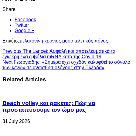
Share
Facebook
Twitter
Google +
Ετικέτες
μελατονίνη
χρόνιος μυοσκελετικός πόνος
Previous
The Lancet: Ασφαλή και αποτελεσματικά τα
εγκεκριμένα εμβόλια mRNA κατά της Covid-19
Next
Γεωργιάδης: «Σήμερα έχει σχεδόν καλυφθεί το σύνολο
των κενών σε αναισθησιολόγους στην Ελλάδα»
Related Articles
Beach volley και ρακέτες: Πώς να
προστατεύσουμε τον ώμο μας
31 July 2026