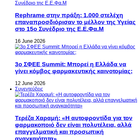
Rephrame στην πράξη: 1.000 στελέχη
επαναπροσδιόρισαν το μέλλον της Υγείας
στο 15ο Συνέδριο της Ε.Ε.Φα.Μ
16 June 2026
3ο ΣΦΕΕ Summit: Μπορεί η Ελλάδα να
γίνει κόμβος φαρμακευτικής καινοτομίας;
12 June 2026
Συνεντεύξεις
Τερέζα Χαραμή: «Η αυτοφροντίδα για τον
φαρμακοποιό δεν είναι πολυτέλεια, αλλά
επαγγελματική και προσωπική
αναγκαιότητα»