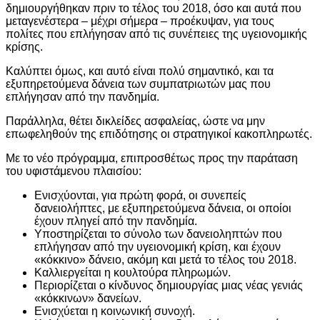
δημιουργήθηκαν πριν το τέλος του 2018, όσο και αυτά που
μεταγενέστερα – μέχρι σήμερα – προέκυψαν, για τους
πολίτες που επλήγησαν από τις συνέπειες της υγειονομικής
κρίσης.
Καλύπτει όμως, και αυτό είναι πολύ σημαντικό, και τα
εξυπηρετούμενα δάνεια των συμπατριωτών μας που
επλήγησαν από την πανδημία.
Παράλληλα, θέτει δικλείδες ασφαλείας, ώστε να μην
επωφεληθούν της επιδότησης οι στρατηγικοί κακοπληρωτές.
Με το νέο πρόγραμμα, επιπροσθέτως προς την παράταση
του υφιστάμενου πλαισίου:
Ενισχύονται, για πρώτη φορά, οι συνεπείς
δανειολήπτες, με εξυπηρετούμενα δάνεια, οι οποίοι
έχουν πληγεί από την πανδημία.
Υποστηρίζεται το σύνολο των δανειοληπτών που
επλήγησαν από την υγειονομική κρίση, και έχουν
«κόκκινο» δάνειο, ακόμη και μετά το τέλος του 2018.
Καλλιεργείται η κουλτούρα πληρωμών.
Περιορίζεται ο κίνδυνος δημιουργίας μιας νέας γενιάς
«κόκκινων» δανείων.
Ενισχύεται η κοινωνική συνοχή.