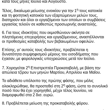
κατά τους μήνες Ιούλιο και Αύγουστο.
η
Τέλος, δικαίωμα μείωσης ενοικίου για την 1
τους κατοικία
και τη φοιτητική κατοικία των εξαρτώμενων μελών τους,
διατηρούν και όλοι οι εργαζόμενοι των οποίων οι συμβάσεις
εργασίας τελούν σε καθεστώς προσωρινής αναστολής.
6. Για τους ιδιοκτήτες που εκμισθώνουν ακίνητα σε
πληττόμενες επιχειρήσεις και εργαζόμενους, αναστέλλονται
οι προθεσμίες καταβολής των βεβαιωμένων οφειλών.
Επίσης, γι’ αυτούς τους ιδιοκτήτες, προβλέπεται η
δυνατότητα συμψηφισμού μέρους του εισοδήματος που
έχασαν, με φορολογικές υποχρεώσεις μετά τον Ιούλιο.
η
7. Χορηγείται 2
Επιστρεπτέα Προκαταβολή, με βάση την
απώλεια τζίρου των μηνών Μαρτίου, Απριλίου και Μαΐου.
Το αδιάθετο υπόλοιπο της πρώτης φάσης, που μόλις
η
ολοκληρώθηκε, θα προστεθεί στη 2
φάση, ώστε το συνολικό
ποσό που θα έχει χορηγηθεί, μέχρι τέλος Ιουνίου, να
διαμορφωθεί στα 2 δισ. ευρώ.
8. Προβλέπεται μείωση της προκαταβολής φόρου.