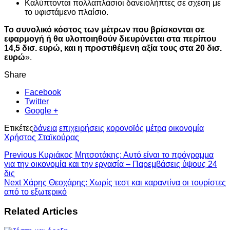
Καλύπτονται πολλαπλάσιοι δανειολήπτες σε σχέση με
το υφιστάμενο πλαίσιο.
Το συνολικό κόστος των μέτρων που βρίσκονται σε
εφαρμογή ή θα υλοποιηθούν διευρύνεται στα περίπου
14,5 δισ. ευρώ, και η προστιθέμενη αξία τους στα 20 δισ.
ευρώ
».
Share
Facebook
Twitter
Google +
Ετικέτες
δάνεια
επιχειρήσεις
κορονοϊός
μέτρα
οικονομία
Χρήστος Σταϊκούρας
Previous
Κυριάκος Μητσοτάκης: Αυτό είναι το πρόγραμμα
για την οικονομία και την εργασία – Παρεμβάσεις ύψους 24
δις
Next
Χάρης Θεοχάρης: Χωρίς τεστ και καραντίνα οι τουρίστες
από το εξωτερικό
Related Articles