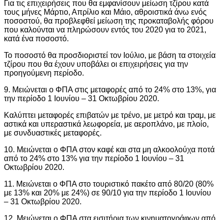
Για τις επιχειρήσεις που θα εμφανίσουν μείωση τζίρου κατά
τους μήνες Μάρτιο, Απρίλιο και Μάιο, αθροιστικά άνω ενός
ποσοστού, θα προβλεφθεί μείωση της προκαταβολής φόρου
που καλούνται να πληρώσουν εντός του 2020 για το 2021,
κατά ένα ποσοστό.
Το ποσοστό θα προσδιοριστεί τον Ιούλιο, με βάση τα στοιχεία
τζίρου που θα έχουν υποβάλει οι επιχειρήσεις για την
προηγούμενη περίοδο.
9. Μειώνεται ο ΦΠΑ στις μεταφορές από το 24% στο 13%, για
την περίοδο 1 Ιουνίου – 31 Οκτωβρίου 2020.
Καλύπτει μεταφορές επιβατών με τρένο, με μετρό και τραμ, με
αστικά και υπεραστικά λεωφορεία, με αεροπλάνο, με πλοίο,
με συνδυαστικές μεταφορές.
10. Μειώνεται ο ΦΠΑ στον καφέ και στα μη αλκοολούχα ποτά
από το 24% στο 13% για την περίοδο 1 Ιουνίου – 31
Οκτωβρίου 2020.
11. Μειώνεται ο ΦΠΑ στο τουριστικό πακέτο από 80/20 (80%
με 13% και 20% με 24%) σε 90/10 για την περίοδο 1 Ιουνίου
– 31 Οκτωβρίου 2020.
12. Μειώνεται ο ΦΠΑ στα εισιτήρια των κινηματογράφων από