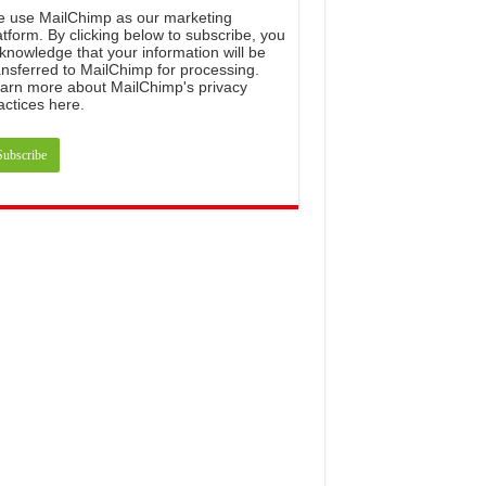
e
use
MailChimp
as
our
marketing
atform
.
By
clicking
below
to
subscribe
,
you
knowledge
that
your
information
will
be
ansferred
to
MailChimp
for
processing
.
arn
more
about
MailChimp
'
s
privacy
actices
here
.