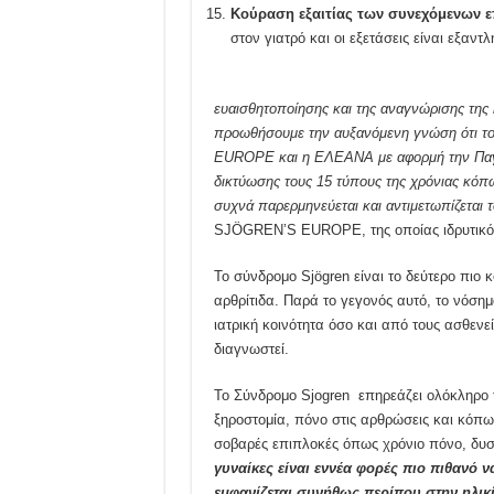
Κούραση εξαιτίας των συνεχόμενων ε
στον γιατρό και οι εξετάσεις είναι εξαντλ
ευαισθητοποίησης και της αναγνώρισης της
προωθήσουμε την αυξανόμενη γνώση ότι το S
EUROPE
και η ΕΛΕΑΝΑ με αφορμή την Πα
δικτύωσης τους 15 τύπους της χρόνιας κόπ
συχνά παρερμηνεύεται και αντιμετωπίζεται 
SJÖGREN’S EUROPE, της οποίας ιδρυτικό 
Το σύνδρομο Sjögren είναι το δεύτερο πιο
αρθρίτιδα. Παρά το γεγονός αυτό, το νόση
ιατρική κοινότητα όσο και από τους ασθεν
διαγνωστεί.
Το Σύνδρομο Sjogren επηρεάζει ολόκληρο 
ξηροστομία, πόνο στις αρθρώσεις και κόπω
σοβαρές επιπλοκές όπως χρόνιο πόνο, δυ
γυναίκες είναι εννέα φορές πιο πιθανό 
εμφανίζεται συνήθως περίπου στην ηλικί