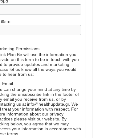
νομα
ίθετο
rketing Permissions
ink Plan Be will use the information you
ovide on this form to be in touch with you
d to provide updates and marketing.
ease let us know all the ways you would
ke to hear from us:
Email
u can change your mind at any time by
icking the unsubscribe link in the footer of
y email you receive from us, or by
ntacting us at info@healthupdate.gr. We
ll treat your information with respect. For
re information about our privacy
actices please visit our website. By
icking below, you agree that we may
ocess your information in accordance with
ese terms.