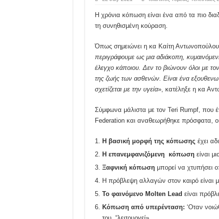
Η χρόνια κόπωση είναι ένα από τα πιο δια
τη συνηθισμένη κούραση.
Όπως σημειώνει η κα Καίτη Αντωνοπούλο
περιγράφουμε ως μια αδιάκοπη, κυμαινόμενη
έλεγχο κάποιου. Δεν το βιώνουν όλοι με το
της ζωής των ασθενών. Είναι ένα εξουθενω
σχετίζεται με την υγεία
», κατέληξε η κα Αν
Σύμφωνα μάλιστα με τον Teri Rumpf, που έγ
Federation και αναθεωρήθηκε πρόσφατα, οι 
Η βασική μορφή της κόπωσης
έχει αδ
Η επανεμφανιζόμενη κόπωση
είναι μ
Ξαφνική κόπωση
μπορεί να χτυπήσει ο
Η πρόβλεψη αλλαγών στον καιρό είναι μ
Το φαινόμενο Molten Lead
είναι πρόβλ
Κόπωση από υπερένταση:
‘Οταν νοιώ
του “λειτουργεί»