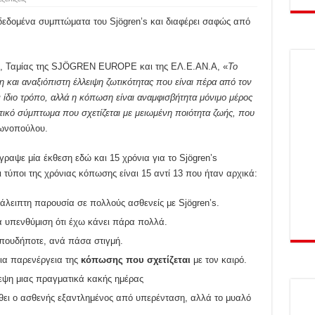
δεδομένα συμπτώματα του Sjögren’s και διαφέρει σαφώς από
υ, Ταμίας της SJÖGREN EUROPE και της ΕΛ.Ε.ΑΝ.Α, «
Το
 και αναξιόπιστη έλλειψη ζωτικότητας που είναι πέρα από τον
ν ίδιο τρόπο, αλλά η κόπωση είναι αναμφισβήτητα μόνιμο μέρος
τικό σύμπτωμα που σχετίζεται με μειωμένη ποιότητα ζωής, που
τωνοπούλου.
ραψε μία έκθεση εδώ και 15 χρόνια για το Sjögren’s
τύποι της χρόνιας κόπωσης είναι 15 αντί 13 που ήταν αρχικά:
ιάλειπτη παρουσία σε πολλούς ασθενείς με Sjögren’s.
ια υπενθύμιση ότι έχω κάνει πάρα πολλά.
πουδήποτε, ανά πάσα στιγμή.
ια παρενέργεια της
κόπωσης που σχετίζεται
με τον καιρό.
εψη μιας πραγματικά κακής ημέρας
θει ο ασθενής εξαντλημένος από υπερένταση, αλλά το μυαλό