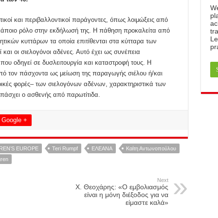
W
pl
ετικοί και περιβαλλοντικοί παράγοντες, όπως λοιμώξεις από
ac
υν κάποιο ρόλο στην εκδήλωσή της. Η πάθηση προκαλείτα από
tr
Le
τικών κυττάρων τα οποία επιτίθενται στα κύτταρα των
pr
 και οι σιελογόνοι αδένες. Αυτό έχει ως συνέπεια
ου οδηγεί σε δυσλειτουργία και καταστροφή τους. Η
πό τον πάσχοντα ως μείωση της παραγωγής σιέλου ή/και
ικές φορές– των σιελογόνων αδένων, χαρακτηριστικά των
 πάσχει ο ασθενής από παρωτίτιδα.
Google +
REN’S EUROPE
Teri Rumpf
ΕΛΕΑΝΑ
Καίτη Αντωνοπούλου
ren
Next
Χ. Θεοχάρης: «Ο εμβολιασμός
είναι η μόνη διέξοδος για να
είμαστε καλά»