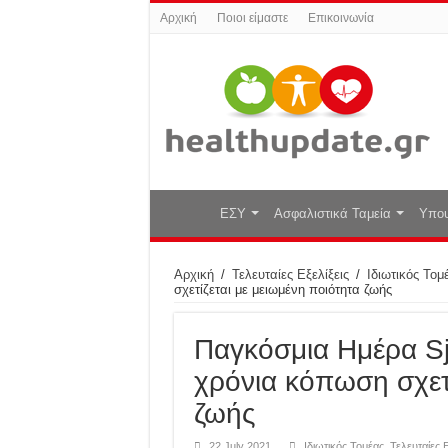
Αρχική
Ποιοι είμαστε
Επικοινωνία
ΕΣΥ
Ασφαλιστικά Ταμεία
Υπου
Αρχική
/
Τελευταίες Εξελίξεις
/
Ιδιωτικός Τομ
σχετίζεται με μειωμένη ποιότητα ζωής
Παγκόσμια Ημέρα Sjö
χρόνια κόπωση σχετί
ζωής
22 July 2021
Ιδιωτικός Τομέας
,
Τελευταίες Ε