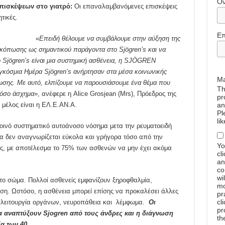
Ό
πισκέψεων στο γιατρό:
Οι επαναλαμβανόμενες επισκέψεις
ητικές.
Επ
«
Επειδή θέλουμε να συμβάλουμε στην αύξηση της
 κόπωσης ως σημαντικού παράγοντα στο Sjögren’s και να
jögren’s είναι μια συστημική ασθένεια, η
SJ
Ö
GREN
γκόσμια Ημέρα
Sj
ö
gren
’
s
ανήρτησαν στα μέσα κοινωνικής
Ma
ωσης. Με αυτό, ελπίζουμε να παρουσιάσουμε ένα θέμα που
Th
τόσο άσχημα
», ανέφερε η Alice Grosjean (Mrs), Πρόεδρος της
pr
μέλος είναι η ΕΛ.Ε.ΑΝ.Α.
an
Pl
li
 κοινό συστηματικό αυτοάνοσο νόσημα μετα την ρευματοειδή
μα δεν αναγνωρίζεται εύκολα και γρήγορα τόσο από την
Yo
είς, με αποτέλεσμα το 75% των ασθενών να μην έχει ακόμα
cl
an
co
wi
το σώμα. Πολλοί ασθενείς εμφανίζουν ξηροφθαλμία,
mo
ση. Ωστόσο, η ασθένεια μπορεί επίσης να προκαλέσει άλλες
pr
cl
σλειτουργία οργάνων, νευροπάθεια και λέμφωμα.
Οι
pr
να αναπτύξουν Sjogren από τους άνδρες και η διάγνωση
th
α των 40.