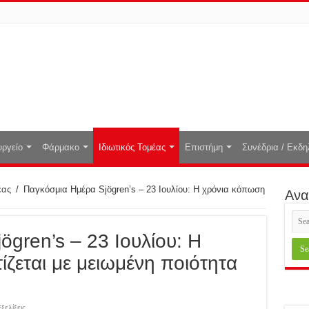
ργείο
Φάρμακο
Ιδιωτικός Τομέας
Επιστήμη
Συνέδρια / Εκδη
έας
/
Παγκόσμια Ημέρα Sjögren’s – 23 Ιουλίου: Η χρόνια κόπωση
Ανα
gren’s – 23 Ιουλίου: Η
ζεται με μειωμένη ποιότητα
ξελίξεις