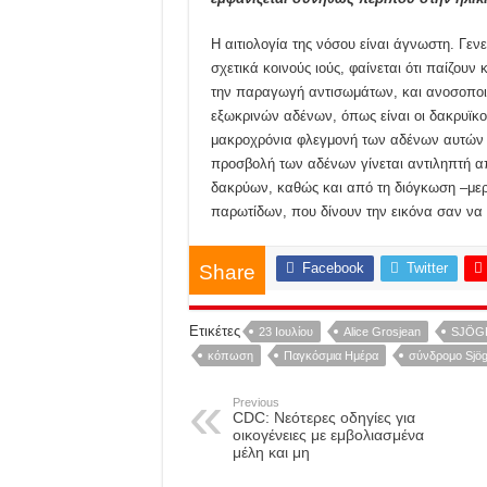
Η αιτιολογία της νόσου είναι άγνωστη. Γεν
σχετικά κοινούς ιούς, φαίνεται ότι παίζο
την παραγωγή αντισωμάτων, και ανοσοποιη
εξωκρινών αδένων, όπως είναι οι δακρυϊκοί
μακροχρόνια φλεγμονή των αδένων αυτών π
προσβολή των αδένων γίνεται αντιληπτή α
δακρύων, καθώς και από τη διόγκωση –μερ
παρωτίδων, που δίνουν την εικόνα σαν να
Facebook
Twitter
Share
Ετικέτες
23 Ιουλίου
Alice Grosjean
SJÖG
κόπωση
Παγκόσμια Ημέρα
σύνδρομο Sjög
Previous
CDC: Νεότερες οδηγίες για
οικογένειες με εμβολιασμένα
μέλη και μη