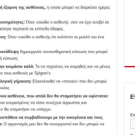
ή έξαρση της ασθένειας,
η οποία μπορεί να διαρκέσει ημέρες
ννοσηρότητες:
Όταν νοιώθει ο ασθενής σαν να έχει ανεβεί σε
κότητα περπατά σε επίπεδο έδαφος.
ωση
: Όταν νοιώθει ο ασθενής ότι καλύπτει το μυαλό του ένα
 κατάθλιψη
δημιουργούν συναισθηματική κόπωση που μπορεί
ική κόπωση
ν κοιμάσαι καλά:
Το να πηγαίνεις να κοιμηθείς και να μένεις
α τους ασθενείς με Sjögren’s
λογική γήρανση:
Eξακολουθεί να «πονάει» που δεν μπορώ
λικίας
Ε
ια ασθένεια, που απλά δεν θα σταματήσει να υφίσταται:
και κουρασμένος να είσαι συνέχεια άρρωστος και
εν θα σταματήσει να υπάρχει.
Em
πάθεια να συμβαδίσουμε με την οικογένεια και τους
α:
Ο οργανισμός μου δεν θα συνεργαστεί και δεν μπορώ να