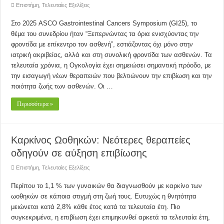
Επιστήμη
,
Τελευταίες Εξελίξεις
Στο 2025 ASCO Gastrointestinal Cancers Symposium (GI25), το
θέμα του συνεδρίου ήταν “Ξεπερνώντας τα όρια ενισχύοντας την
φροντίδα με επίκεντρο τον ασθενή”, εστιάζοντας όχι μόνο στην
ιατρική ακριβείας, αλλά και στη συνολική φροντίδα των ασθενών. Τα
τελευταία χρόνια, η Ογκολογία έχει σημειώσει σημαντική πρόοδο, με
την εισαγωγή νέων θεραπειών που βελτιώνουν την επιβίωση και την
ποιότητα ζωής των ασθενών. Οι …
Περισσότερα »
Καρκίνος Ωοθηκών: Νεότερες θεραπείες
οδηγούν σε αύξηση επιβίωσης
Επιστήμη
,
Τελευταίες Εξελίξεις
Περίπου το 1,1 % των γυναικών θα διαγνωσθούν με καρκίνο των
ωοθηκών σε κάποια στιγμή στη ζωή τους. Ευτυχώς η θνητότητα
μειώνεται κατά 2,8% κάθε έτος κατά τα τελευταία έτη. Πιο
συγκεκριμένα, η επιβίωση έχει επιμηκυνθεί αρκετά τα τελευταία έτη,