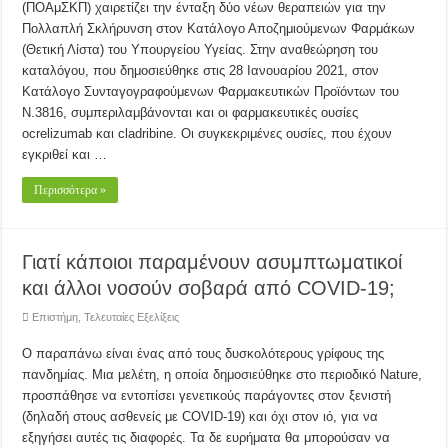
(ΠΟΑμΣΚΠ) χαιρετίζει την ένταξη δύο νέων θεραπειών για την
Πολλαπλή Σκλήρυνση στον Κατάλογο Αποζημιούμενων Φαρμάκων
(Θετική Λίστα) του Υπουργείου Υγείας. Στην αναθεώρηση του
καταλόγου, που δημοσιεύθηκε στις 28 Ιανουαρίου 2021, στον
Κατάλογο Συνταγογραφούμενων Φαρμακευτικών Προϊόντων του
N.3816, συμπεριλαμβάνονται και οι φαρμακευτικές ουσίες
ocrelizumab και cladribine. Οι συγκεκριμένες ουσίες, που έχουν
εγκριθεί και …
Περισσότερα »
Γιατί κάποιοι παραμένουν ασυμπτωματικοί
και άλλοι νοσούν σοβαρά από COVID-19;
Επιστήμη
,
Τελευταίες Εξελίξεις
Ο παραπάνω είναι ένας από τους δυσκολότερους γρίφους της
πανδημίας. Μια μελέτη, η οποία δημοσιεύθηκε στο περιοδικό Νature,
προσπάθησε να εντοπίσει γενετικούς παράγοντες στον ξενιστή
(δηλαδή στους ασθενείς με COVΙD-19) και όχι στον ιό, για να
εξηγήσει αυτές τις διαφορές. Τα δε ευρήματα θα μπορούσαν να