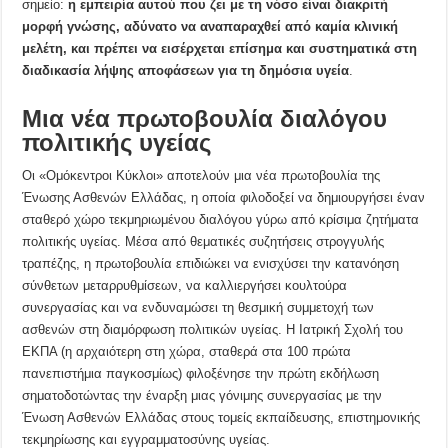
σημείο:
η εμπειρία αυτού που ζει με τη νόσο είναι διακριτή
μορφή γνώσης, αδύνατο να αναπαραχθεί από καμία κλινική
μελέτη, και πρέπει να εισέρχεται επίσημα και συστηματικά στη
διαδικασία λήψης αποφάσεων για τη δημόσια υγεία
.
Μια νέα πρωτοβουλία διαλόγου
πολιτικής υγείας
Οι «Ομόκεντροι Κύκλοι» αποτελούν μια νέα πρωτοβουλία της
Ένωσης Ασθενών Ελλάδας, η οποία φιλοδοξεί να δημιουργήσει έναν
σταθερό χώρο τεκμηριωμένου διαλόγου γύρω από κρίσιμα ζητήματα
πολιτικής υγείας. Μέσα από θεματικές συζητήσεις στρογγυλής
τραπέζης, η πρωτοβουλία επιδιώκει να ενισχύσει την κατανόηση
σύνθετων μεταρρυθμίσεων, να καλλιεργήσει κουλτούρα
συνεργασίας και να ενδυναμώσει τη θεσμική συμμετοχή των
ασθενών στη διαμόρφωση πολιτικών υγείας. Η Ιατρική Σχολή του
ΕΚΠΑ (η αρχαιότερη στη χώρα, σταθερά στα 100 πρώτα
πανεπιστήμια παγκοσμίως) φιλοξένησε την πρώτη εκδήλωση
σηματοδοτώντας την έναρξη μιας γόνιμης συνεργασίας με την
Ένωση Ασθενών Ελλάδας στους τομείς εκπαίδευσης, επιστημονικής
τεκμηρίωσης και εγγραμματοσύνης υγείας.