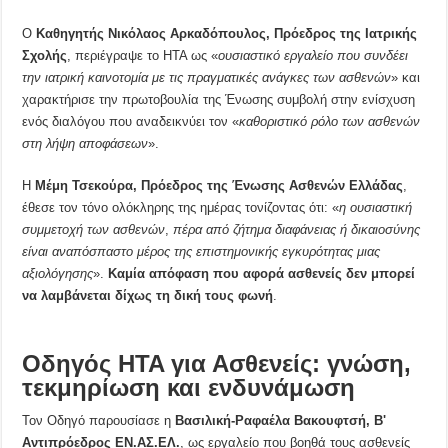
Ο
Καθηγητής Νικόλαος Αρκαδόπουλος, Πρόεδρος της Ιατρικής
Σχολής
, περιέγραψε το HTA ως «
ουσιαστικό εργαλείο που συνδέει
την ιατρική καινοτομία με τις πραγματικές ανάγκες των ασθενών
» και
χαρακτήρισε την πρωτοβουλία της Ένωσης συμβολή στην ενίσχυση
ενός διαλόγου που αναδεικνύει τον «
καθοριστικό ρόλο των ασθενών
στη λήψη αποφάσεων
».
Η
Μέμη Τσεκούρα
, Πρόεδρος της Ένωσης Ασθενών Ελλάδας
,
έθεσε τον τόνο ολόκληρης της ημέρας τονίζοντας ότι: «
η ουσιαστική
συμμετοχή των ασθενών
,
πέρα από ζήτημα διαφάνειας ή δικαιοσύνης
είναι αναπόσπαστο μέρος της επιστημονικής εγκυρότητας μιας
αξιολόγησης
».
Καμία απόφαση που αφορά ασθενείς δεν μπορεί
να λαμβάνεται δίχως τη δική τους φωνή
.
Οδηγός
HTA
για Ασθενείς: γνώση,
τεκμηρίωση και ενδυνάμωση
Τον Οδηγό παρουσίασε η
Βασιλική-Ραφαέλα Βακουφτσή
, Βʹ
Αντιπρόεδρος ΕΝ.ΑΣ.ΕΛ.
, ως εργαλείο που βοηθά τους ασθενείς