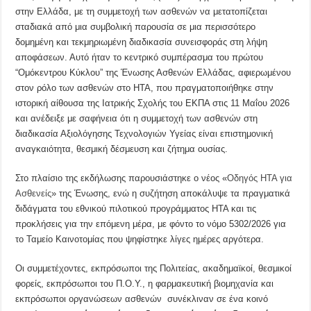
στην Ελλάδα, με τη συμμετοχή των ασθενών να μετατοπίζεται
σταδιακά από μια συμβολική παρουσία σε μια περισσότερο
δομημένη και τεκμηριωμένη διαδικασία συνεισφοράς στη λήψη
αποφάσεων. Αυτό ήταν το κεντρικό συμπέρασμα του πρώτου
“Ομόκεντρου Κύκλου” της Ένωσης Ασθενών Ελλάδας, αφιερωμένου
στον ρόλο των ασθενών στο HTA, που πραγματοποιήθηκε στην
ιστορική αίθουσα της Ιατρικής Σχολής του ΕΚΠΑ στις 11 Μαΐου 2026
και ανέδειξε με σαφήνεια ότι η συμμετοχή των ασθενών στη
διαδικασία Αξιολόγησης Τεχνολογιών Υγείας είναι επιστημονική
αναγκαιότητα, θεσμική δέσμευση και ζήτημα ουσίας.
Στο πλαίσιο της εκδήλωσης παρουσιάστηκε ο νέος «
Οδηγός HTA για
Ασθενείς
» της Ένωσης, ενώ η συζήτηση αποκάλυψε τα πραγματικά
διδάγματα του εθνικού πιλοτικού προγράμματος HTA και τις
προκλήσεις για την επόμενη μέρα, με φόντο το νόμο 5302/2026 για
το Ταμείο Καινοτομίας που ψηφίστηκε λίγες ημέρες αργότερα.
Οι συμμετέχοντες, εκπρόσωποι της Πολιτείας, ακαδημαϊκοί, θεσμικοί
φορείς, εκπρόσωποι του Π.Ο.Υ., η φαρμακευτική βιομηχανία και
εκπρόσωποι οργανώσεων ασθενών συνέκλιναν σε ένα κοινό