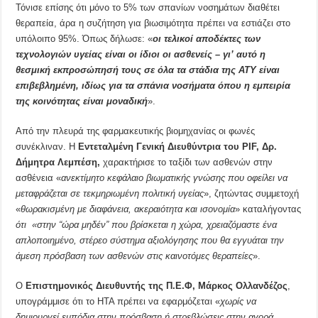
Τόνισε επίσης ότι μόνο το 5% των σπανίων νοσημάτων διαθέτει
θεραπεία, άρα η συζήτηση για βιωσιμότητα πρέπει να εστιάζει στο
υπόλοιπο 95%. Όπως δήλωσε: «
οι τελικοί αποδέκτες των
τεχνολογιών υγείας είναι οι ίδιοι οι ασθενείς – γι’ αυτό η
θεσμική εκπροσώπησή τους σε όλα τα στάδια της ΑΤΥ είναι
επιβεβλημένη, ιδίως για τα σπάνια νοσήματα όπου η εμπειρία
της κοινότητας είναι μοναδική
».
Από την πλευρά της φαρμακευτικής βιομηχανίας οι φωνές
συνέκλιναν. Η
Εντεταλμένη Γενική Διευθύντρια του
PIF
, Δρ.
Δήμητρα Λεμπέση,
χαρακτήρισε το ταξίδι των ασθενών στην
ασθένεια «
ανεκτίμητο κεφάλαιο βιωματικής γνώσης που οφείλει να
μεταφράζεται σε τεκμηριωμένη πολιτική υγείας
», ζητώντας συμμετοχή
«
θωρακισμένη με διαφάνεια, ακεραιότητα και ισονομία
» καταλήγοντας
ότι «στην “ώρα μηδέν” που βρίσκεται η χώρα, χρειαζόμαστε ένα
απλοποιημένο, στέρεο σύστημα αξιολόγησης που θα εγγυάται την
άμεση πρόσβαση των ασθενών στις καινοτόμες θεραπείες
».
Ο
Επιστημονικός Διευθυντής της Π.Ε.Φ,
Μάρκος Ολλανδέζος
,
υπογράμμισε ότι το HTA πρέπει να εφαρμόζεται «
χωρίς να
δημιουργεί εμπόδια στην πρόσβαση ή στρεβλώσεις στην αγορά