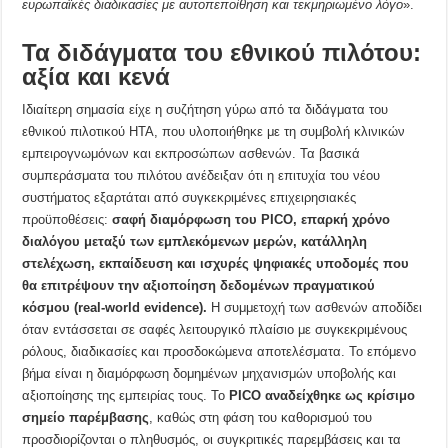
ευρωπαϊκές διαδικασίες με αυτοπεποίθηση και τεκμηριωμένο λόγο
».
Τα διδάγματα του εθνικού πιλότου:
αξία και κενά
Ιδιαίτερη σημασία είχε η συζήτηση γύρω από τα διδάγματα του
εθνικού πιλοτικού HTA, που υλοποιήθηκε με τη συμβολή κλινικών
εμπειρογνωμόνων και εκπροσώπων ασθενών. Τα βασικά
συμπεράσματα του πιλότου ανέδειξαν ότι η επιτυχία του νέου
συστήματος εξαρτάται από συγκεκριμένες επιχειρησιακές
προϋποθέσεις:
σαφή διαμόρφωση του PICO, επαρκή χρόνο
διαλόγου μεταξύ των εμπλεκόμενων μερών, κατάλληλη
στελέχωση, εκπαίδευση και ισχυρές ψηφιακές υποδομές που
θα επιτρέψουν την αξιοποίηση δεδομένων πραγματικού
κόσμου (real-world evidence).
Η συμμετοχή των ασθενών αποδίδει
όταν εντάσσεται σε σαφές λειτουργικό πλαίσιο με συγκεκριμένους
ρόλους, διαδικασίες και προσδοκώμενα αποτελέσματα. Το επόμενο
βήμα είναι η διαμόρφωση δομημένων μηχανισμών υποβολής και
αξιοποίησης της εμπειρίας τους. Το
PICO
αναδείχθηκε ως κρίσιμο
σημείο παρέμβασης
, καθώς στη φάση του καθορισμού του
προσδιορίζονται ο πληθυσμός, οι συγκριτικές παρεμβάσεις και τα