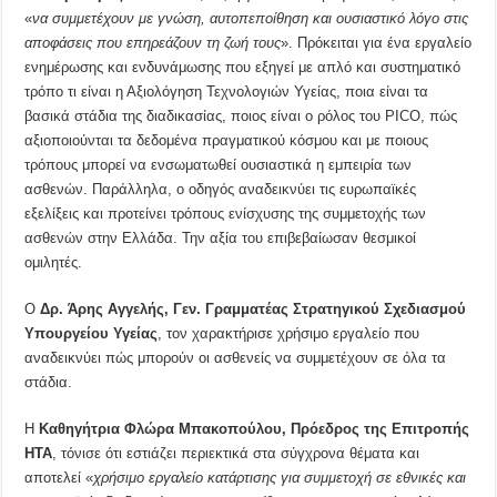
«
να συμμετέχουν με γνώση, αυτοπεποίθηση και ουσιαστικό λόγο στις
αποφάσεις που επηρεάζουν τη ζωή τους
». Πρόκειται για ένα εργαλείο
ενημέρωσης και ενδυνάμωσης που εξηγεί με απλό και συστηματικό
τρόπο τι είναι η Αξιολόγηση Τεχνολογιών Υγείας, ποια είναι τα
βασικά στάδια της διαδικασίας, ποιος είναι ο ρόλος του PICO, πώς
αξιοποιούνται τα δεδομένα πραγματικού κόσμου και με ποιους
τρόπους μπορεί να ενσωματωθεί ουσιαστικά η εμπειρία των
ασθενών. Παράλληλα, ο οδηγός αναδεικνύει τις ευρωπαϊκές
εξελίξεις και προτείνει τρόπους ενίσχυσης της συμμετοχής των
ασθενών στην Ελλάδα. Την αξία του επιβεβαίωσαν θεσμικοί
ομιλητές.
Ο
Δρ. Άρης Αγγελής
, Γεν. Γραμματέας Στρατηγικού Σχεδιασμού
Υπουργείου Υγείας
, τον χαρακτήρισε χρήσιμο εργαλείο που
αναδεικνύει πώς μπορούν οι ασθενείς να συμμετέχουν σε όλα τα
στάδια.
Η
Καθηγήτρια Φλώρα Μπακοπούλου, Πρόεδρος της Επιτροπής
HTA
, τόνισε ότι εστιάζει περιεκτικά στα σύγχρονα θέματα και
αποτελεί «
χρήσιμο εργαλείο κατάρτισης για συμμετοχή σε εθνικές και