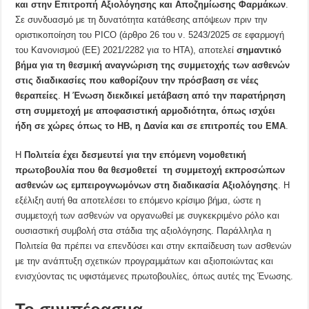
και στην Επιτροπή Αξιολόγησης και Αποζημίωσης Φαρμάκων
.
Σε συνδυασμό με τη δυνατότητα κατάθεσης απόψεων πριν την
οριστικοποίηση του PICO (άρθρο 26 του ν. 5243/2025 σε εφαρμογή
του Κανονισμού (ΕΕ) 2021/2282 για το HTA), αποτελεί
σημαντικό
βήμα για τη θεσμική αναγνώριση της συμμετοχής των ασθενών
στις διαδικασίες που καθορίζουν την πρόσβαση σε νέες
θεραπείες
.
Η Ένωση διεκδικεί μετάβαση από την παρατήρηση
στη συμμετοχή με αποφασιστική αρμοδιότητα, όπως ισχύει
ήδη σε χώρες όπως το ΗΒ, η Δανία και σε επιτροπές του ΕΜΑ
.
Η
Πολιτεία έχει δεσμευτεί για την επόμενη νομοθετική
πρωτοβουλία που θα θεσμοθετεί τη συμμετοχή εκπροσώπων
ασθενών ως εμπειρογνωμόνων στη διαδικασία Αξιολόγησης
. Η
εξέλιξη αυτή θα αποτελέσει το επόμενο κρίσιμο βήμα, ώστε η
συμμετοχή των ασθενών να οργανωθεί με συγκεκριμένο ρόλο και
ουσιαστική συμβολή στα στάδια της αξιολόγησης. Παράλληλα η
Πολιτεία θα πρέπει να επενδύσει και στην εκπαίδευση των ασθενών
με την ανάπτυξη σχετικών προγραμμάτων και αξιοποιώντας και
ενισχύοντας τις υφιστάμενες πρωτοβουλίες, όπως αυτές της Ένωσης.