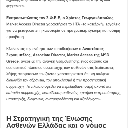
φαρμάκου
».
Εκπροσωπώντας τον Σ.Φ.Ε.Ε, ο
Χρίστος Γεωργακόπουλος
,
Market Access Director χαρακτήρισε το HTA «το κατεξοχήν εργαλείο
για να μεταφραστεί η καινοτομία σε πραγματική, έγκαιρη και ισότιμη
πρόσβαση.
Κλείνοντας την ενότητα των τοποθετήσεων ο
Αναστάσιος
Σκρουμπέλος
,
Associate
Director
,
Market
Access
της
MSD
Greece
, ανέδειξε την ανάγκη θεσμοθέτησης ενός σαφούς και
ουσιαστικού πλαισίου συμμετοχής των ασθενών στις διαδικασίες
λήψης αποφάσεων τονίζοντας χαρακτηριστικά ότι:
«η ασάφεια
διαιωνίζει την αδράνεια, τον αποκλεισμό ή την προσχηματική
συμμετοχή. Το πλαίσιο οφείλει να περιλαμβάνει σαφή σκοπό και
επίπεδο συμμετοχής, εκπαίδευση ασθενών, κριτήρια εκπροσώπησης,
υποστήριξη, διαφάνεια, ανατροφοδότηση και αξιολόγηση».
Η Στρατηγική της Ένωσης
Ασθενών Ελλάδας και ο νόμος