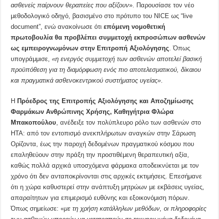
ασθενείς παίρνουν θεραπείες που αξίζουν
». Παρουσίασε τον νέο
μεθοδολογικό οδηγό, βασισμένο στο πρότυπο του NICE ως “live
document”, ενώ ανακοίνωσε ότι
επόμενη νομοθετική
πρωτοβουλία θα προβλέπει συμμετοχή εκπροσώπων ασθενών
ως εμπειρογνωμόνων στην Επιτροπή Αξιολόγησης
. Όπως
υπογράμμισε,
«η ενεργός συμμετοχή των ασθενών αποτελεί βασική
προϋπόθεση για τη διαμόρφωση ενός πιο αποτελεσματικού, δίκαιου
και πραγματικά ασθενοκεντρικού συστήματος υγείας»
.
Η
Πρόεδρος της Επιτροπής Αξιολόγησης και Αποζημίωσης
Φαρμάκων Ανθρώπινης Χρήσης, Καθηγήτρια Φλώρα
Μπακοπούλου
, ανέδειξε τον πολύπλευρο ρόλο των ασθενών στο
ΗΤΑ: από τον εντοπισμό ανεκπλήρωτων αναγκών στην Σάρωση
Ορίζοντα, έως την παροχή δεδομένων πραγματικού κόσμου που
επαληθεύουν στην πράξη την προστιθέμενη θεραπευτική αξία,
καθώς πολλά αρχικά υποσχόμενα φάρμακα αποδεικνύεται με τον
χρόνο ότι δεν ανταποκρίνονται στις αρχικές εκτιμήσεις. Επεσήμανε
ότι η χώρα καθυστερεί στην ανάπτυξη μητρώων με εκβάσεις υγείας,
απαραίτητων για επιμερισμό ευθύνης και εξοικονόμιση πόρων.
Όπως σημείωσε: «
με τη χρήση κατάλληλων μεθόδων, οι πληροφορίες