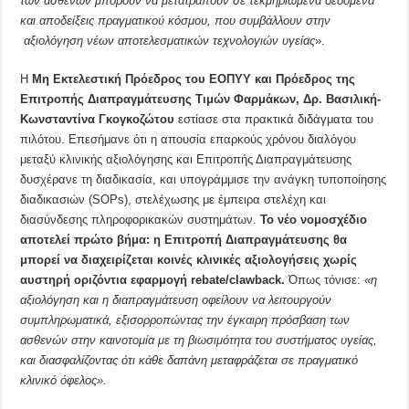
των ασθενών μπορούν να μετατραπούν σε τεκμηριωμένα δεδομένα
και αποδείξεις πραγματικού κόσμου, που συμβάλλουν στην
αξιολόγηση νέων αποτελεσματικών τεχνολογιών υγείας
».
Η
Μη Εκτελεστική Πρόεδρος του ΕΟΠΥΥ και Πρόεδρος της
Επιτροπής Διαπραγμάτευσης Τιμών Φαρμάκων, Δρ. Βασιλική-
Κωνσταντίνα Γκογκοζώτου
εστίασε στα πρακτικά διδάγματα του
πιλότου. Επεσήμανε ότι η απουσία επαρκούς χρόνου διαλόγου
μεταξύ κλινικής αξιολόγησης και Επιτροπής Διαπραγμάτευσης
δυσχέρανε τη διαδικασία, και υπογράμμισε την ανάγκη τυποποίησης
διαδικασιών (SOPs), στελέχωσης με έμπειρα στελέχη και
διασύνδεσης πληροφορικακών συστημάτων.
Το νέο νομοσχέδιο
αποτελεί πρώτο βήμα: η Επιτροπή Διαπραγμάτευσης θα
μπορεί να διαχειρίζεται κοινές κλινικές αξιολογήσεις χωρίς
αυστηρή οριζόντια εφαρμογή
rebate
/
clawback
.
Όπως τόνισε:
«η
αξιολόγηση και η διαπραγμάτευση οφείλουν να λειτουργούν
συμπληρωματικά, εξισορροπώντας την έγκαιρη πρόσβαση των
ασθενών στην καινοτομία με τη βιωσιμότητα του συστήματος υγείας,
και διασφαλίζοντας ότι κάθε δαπάνη μεταφράζεται σε πραγματικό
κλινικό όφελος».