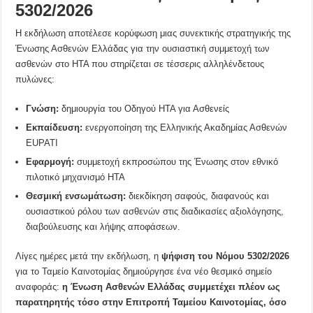
5302/2026
Η εκδήλωση αποτέλεσε κορύφωση μιας συνεκτικής στρατηγικής της
Ένωσης Ασθενών Ελλάδας για την ουσιαστική συμμετοχή των
ασθενών στο HTA που στηρίζεται σε τέσσερις αλληλένδετους
πυλώνες:
Γνώση:
δημιουργία του Οδηγού HTA για Ασθενείς
Εκπαίδευση:
ενεργοποίηση της Ελληνικής Ακαδημίας Ασθενών
EUPATI
Εφαρμογή:
συμμετοχή εκπροσώπου της Ένωσης στον εθνικό
πιλοτικό μηχανισμό HTA
Θεσμική ενσωμάτωση:
διεκδίκηση σαφούς, διαφανούς και
ουσιαστικού ρόλου των ασθενών στις διαδικασίες αξιολόγησης,
διαβούλευσης και λήψης αποφάσεων.
Λίγες ημέρες μετά την εκδήλωση, η
ψήφιση του Νόμου 5302/2026
για το Ταμείο Καινοτομίας δημιούργησε ένα νέο θεσμικό σημείο
αναφοράς:
η Ένωση Ασθενών Ελλάδας συμμετέχει πλέον ως
παρατηρητής τόσο στην Επιτροπή Ταμείου Καινοτομίας, όσο