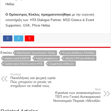
Hellas.
Ο Ομόκεντρος Κύκλος πραγματοποιήθηκε
με την ευγενική
υποστήριξη των: HTA Dialogue Partner: MSD Greece & Event
Supporters: GSK, Pfizer Hellas
Ετικέτες
Αξιολόγηση Τεχνολογιών Υγείας
Ένωση Ασθενών Ελλάδας
ιατρική σχολή ΕΚΠΑ
λήψη αποφάσεων
οδηγός HTA για ασθενείς
Ομόκεντρος Κύκλος για το HTA
Συμμετοχή ασθενών
Previous
Πανελλήνιες και ψυχική υγεία:
Πώς μπορούν οι γονείς να
στηρίξουν τα παιδιά τους
Next
Εγκαίνια των ανακαινισμένων
ΤΕΠ στο Γενικό Αντικαρκινικό
Νοσοκομείο Πειραιά «Μεταξά»