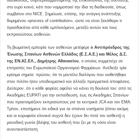
διαδικασίας, συμπεριλαμβανομένης της επικοινωνίας της σύστασης
στο ευρύ κοινό, κάτι που νομιμοποιεί την ίδια τη διαδικασία, όπως
συμβαίνει στο NICE. Σημείωσε, επίσης, την ανάγκη ανάπτυξης
δομημένου «process of contribution», ώστε να είναι ξεκάθαρο τι
προσδοκάται από κάθε εμπλεκόμενο, μεταξύ αυτών και τους
εκπροσώπους ασθενών.
Τη βιωματική εμπειρία των ασθενών μετέφερε
ο Αντιπρόεδρος της
Ένωσης Σπανίων Ασθενών Ελλάδος (Ε.Σ.Α.Ε.) και Μέλος Δ.Σ.
της ΕΝ.ΑΣ.ΕΛ.,
Δημήτρης Αθανασίου
, ο οποίος συμμετείχε σε
επιτροπές του Ευρωπαϊκού Οργανισμού Φαρμάκων. Ανέδειξε τρία
κρίσιμα σημεία: πρώτον, ότι το μοντέλο διαλόγου που υιοθετήθηκε
στον πιλότο ήταν υποδειγματικό και άλλαξε πραγματικά αποφάσεις.
Δεύτερον, ότι ο κάθε φορέας οφείλει να κάνει τη δουλειά του: από τις
Ακαδημίες EUPATI για την εκπαίδευση, έως τις Ακαδημίες Σπανίων
που προετοιμάζουν εκπροσώπους για τα κεντρικά JCA και τον EMA.
Τρίτον, επεσήμανε ότι ειδικά για τα σπάνια νοσήματα (όπου ακόμη
και οι κορυφαίοι κλινικοί συχνά δεν έχουν δει ποτέ τον ασθενή) η
μοναδική γωνία βλέψης του ασθενή που ζει με τη νόσο είναι
αναντικατάστατη.