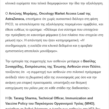
κλινικά ευρύματα που τελικά διαμορφώνουν την ίδια την αξιολόγηση.
Ο
Αντώνης Μοράρης
,
Oncology
Market
Access
Lead
της
AstraZeneca
,
επεσήμανε ότι χωρίς ουσιαστικό διάλογο στη φάση
PICO, τα αποτελέσματα της αξιολόγησης παραμένουν αμφίβολα, και
έθεσε ευθέως το ερώτημα: «
Θέλουμε ένα σύστημα που επιταχύνει
την πρόσβαση σε καινοτόμα φάρμακα ή ένα πλαίσιο που στοχεύει στη
μείωσή της
»; Η απάντησή του ήταν κατηγορηματική: «
Η
συνδημιουργία, η ευελιξία στα κλινικά δεδομένα και η αμοιβαία
εμπιστοσύνη αποτελούν μονόδρομο
».
Την εμπειρία της συμμετοχής των ασθενών μετέφερε ο
Βασίλης
Συναγρίδης
, Εκπρόσωπος της Ένωσης Ασθενών στον Πιλότο
,
τονίζοντας ότι
«η συμμετοχή των ασθενών στο πιλοτικό πρόγραμμα
ανέδειξε τόσο τη βιωματική αξία της συνεισφοράς μας όσο και την
ανάγκη για επαρκή προετοιμασία, υποστήριξη και θεσμική
κατοχύρωση του ρόλου μας σε κάθε στάδιο της διαδικασίας».
Η
Dr
.
Tarang
Sharma
,
Technical
Officer
,
Immunization
and
Vaccine
Policy
του Παγκόσμιου Οργανισμού Υγείας (
WHO
)
,
πρόσθεσε τη διεθνή διάσταση: η ένταξη των ασθενών στο ΗΤΑ δεν