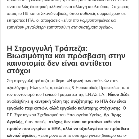
είναι απλώς διοικητική αλλαγή είναι αλλαγή κουλτούρας. Σε χώρας
όπως το ΗΒ και οι Σκανδιναβικές, όπου ασθενείς συμμετέχουν σε
επιτροπές ΗΤΑ, οι αποφάσεις «
είναι πιο νομιμοποιημένες και
εμπνέουν μεγαλύτερη εμπιστοσύνη στα συστήματα υγείας
».
Η Στρογγυλή Τράπεζα:
Βιωσιμότητα και πρόσβαση στην
καινοτομία δεν είναι αντίθετοι
στόχοι
Στη στρογγυλή τράπεζα με θέμα: «Η φωνή των ασθενών στην
αξιολόγηση: Ελληνικές προκλήσεις & Ευρωπαϊκές Πρακτικές», υπό
τον συντονισμό του Γενικού Γραμματέα της ΕΝ.ΑΣ.ΕΛ.,
Νίκου Δέδε
,
αναδείχθηκε
η κεντρική τάση της συζήτησης: το HTA δεν είναι
εργαλείο περικοπών, αλλά εργαλείο καλύτερης στόχευσης
. Ο
Γ.Γ. Στρατηγικού Σχεδιασμού του Υπουργείου Υγείας,
Δρ. Άρης
Αγγελής
, ήταν σαφής:
στόχος δεν είναι να μπαίνει κάθε νέο
προϊόν που εγκρίνει ο EMA, αλλά να αξιολογείται το πρόσθετο
κλινικό όφελος
, «
γιατί μόνο έτσι το σύστημα γίνεται βιώσιμο και οι