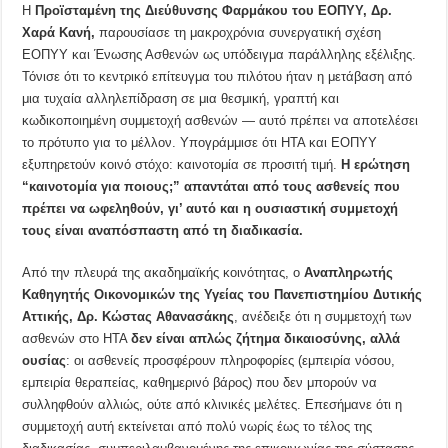
Η
Προϊσταμένη της Διεύθυνσης Φαρμάκου του ΕΟΠΥΥ, Δρ.
Χαρά Κανή,
παρουσίασε τη μακροχρόνια συνεργατική σχέση
ΕΟΠΥΥ και Ένωσης Ασθενών ως υπόδειγμα παράλληλης εξέλιξης.
Τόνισε ότι το κεντρικό επίτευγμα του πιλότου ήταν η μετάβαση από
μια τυχαία αλληλεπίδραση σε μια θεσμική, γραπτή και
κωδικοποιημένη συμμετοχή ασθενών — αυτό πρέπει να αποτελέσει
το πρότυπο για το μέλλον. Υπογράμμισε ότι HTA και ΕΟΠΥΥ
εξυπηρετούν κοινό στόχο: καινοτομία σε προσιτή τιμή.
Η ερώτηση
“καινοτομία για ποιους;” απαντάται από τους ασθενείς που
πρέπει να ωφεληθούν, γι’ αυτό και η ουσιαστική συμμετοχή
τους είναι αναπόσπαστη από τη διαδικασία.
Από την πλευρά της ακαδημαϊκής κοινότητας, ο
Αναπληρωτής
Καθηγητής Οικονομικών της Υγείας του Πανεπιστημίου Δυτικής
Αττικής,
Δρ. Κώστας Αθανασάκης
, ανέδειξε ότι η συμμετοχή των
ασθενών στο HTA
δεν είναι απλώς ζήτημα δικαιοσύνης, αλλά
ουσίας
: οι ασθενείς προσφέρουν πληροφορίες (εμπειρία νόσου,
εμπειρία θεραπείας, καθημερινό βάρος) που δεν μπορούν να
συλληφθούν αλλιώς, ούτε από κλινικές μελέτες. Επεσήμανε ότι η
συμμετοχή αυτή εκτείνεται από πολύ νωρίς έως το τέλος της