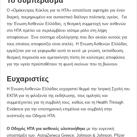
Το συμπέρασμα
Ο «Ομόκεντρος Κύκλος για το HTA» αποτέλεσε αφετηρία για έναν
διαρκή, τεκμηριωμένο και ουσιαστικό διάλογο πολιτικής υγείας. Για
την Ένωση Ασθενών Ελλάδας, η θεσμική συμμετοχή των ασθενών
στο HTA πρέπει να περιλαμβάνει ισότιμο ρόλο στη λήψη
αποφάσεων. Ένα σύστημα αξιολόγησης που δεν ακούει αυτούς για
τους οποίους αποφασίζει είναι ατελές. Η Ένωση Ασθενών Ελλάδας
εργάζεται για να γεφυρωθεί αυτό το κενό: με γνώση, εκπαίδευση,
θεσμική παρουσία και αμετακίνητη πίστη ότι καλύτερες αποφάσεις
για την υγεία προϋποθέτουν τη φωνή εκείνων που τη βιώνουν.
Ευχαριστίες
Η Ένωση Ασθενών Ελλάδας ευχαριστεί θερμά την Ιατρική Σχολή του
ΕΚΠΑ για τη φιλοξενία της εκδήλωσης, τους ομιλητές και
συμμετέχοντες για τη συμβολή τους, καθώς και τη Health Through
Evidence για την επιστημονική επιμέλεια και συμβολή στην
ανάπτυξη του Οδηγού HTA.
Ο Οδηγός HTA για ασθενείς υλοποιήθηκε
με την ευγενική
υποστήριξη των: AstraZeneca Greece, Johnson & Johnson, Pfizer