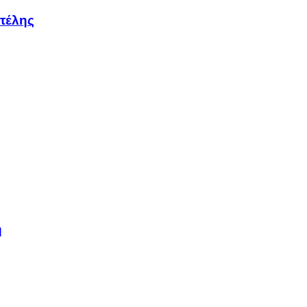
τέλης
η