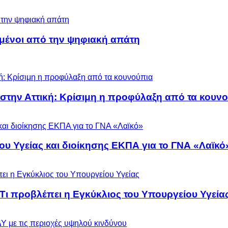
μένοι από την ψηφιακή απάτη
 στην Αττική: Κρίσιμη η προφύλαξη από τα κουν
ου Υγείας και διοίκησης ΕΚΠΑ για το ΓΝΑ «Λαϊκό
 Τι προβλέπει η Εγκύκλιος του Υπουργείου Υγεία