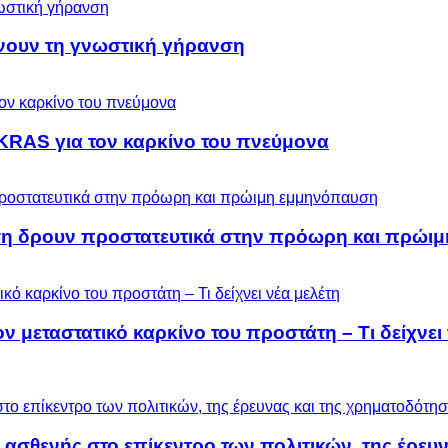
ύνουν τη γνωστική γήρανση
KRAS για τον καρκίνο του πνεύμονα
ση δρουν προστατευτικά στην πρόωρη και πρώι
μεταστατικό καρκίνο του προστάτη – Τι δείχνει 
 ασθενής στο επίκεντρο των πολιτικών, της έρευ