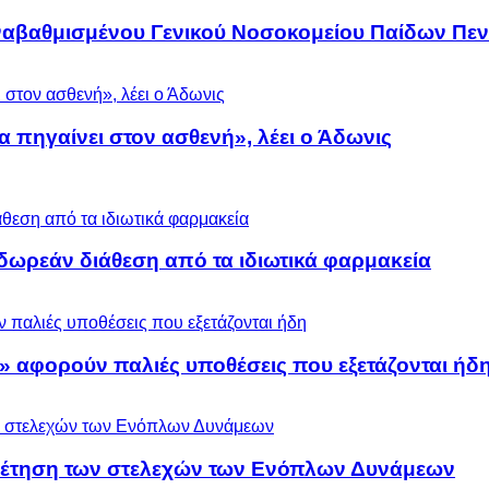
αναβαθμισμένου Γενικού Νοσοκομείου Παίδων Πεν
α πηγαίνει στον ασθενή», λέει ο Άδωνις
ωρεάν διάθεση από τα ιδιωτικά φαρμακεία
» αφορούν παλιές υποθέσεις που εξετάζονται ήδ
ρέτηση των στελεχών των Ενόπλων Δυνάμεων