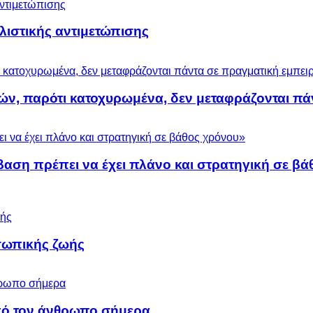
ολιστικής αντιμετώπισης
ών, παρότι κατοχυρωμένα, δεν μεταφράζονται πά
βαση πρέπει να έχει πλάνο και στρατηγική σε β
σωπικής ζωής
 από τον άνθρωπο σήμερα