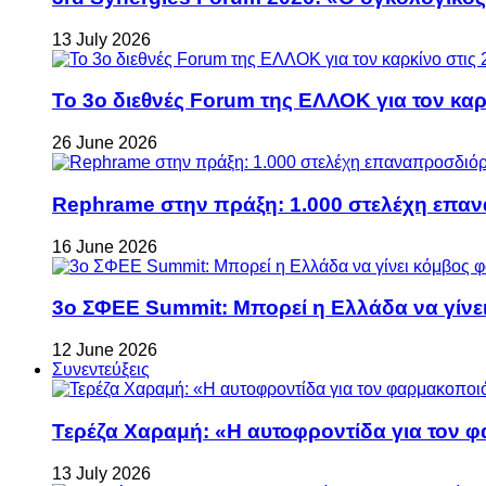
13 July 2026
Το 3ο διεθνές Forum της ΕΛΛΟΚ για τον καρκ
26 June 2026
Rephrame στην πράξη: 1.000 στελέχη επανα
16 June 2026
3ο ΣΦΕΕ Summit: Μπορεί η Ελλάδα να γίνει
12 June 2026
Συνεντεύξεις
Τερέζα Χαραμή: «Η αυτοφροντίδα για τον φ
13 July 2026