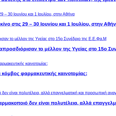
ίνο στις 29 – 30 Ιουνίου και 1 Ιουλίου, στην Αθή
προσδιόρισαν το μέλλον της Υγείας στο 15ο Συν
 κόμβος φαρμακευτικής καινοτομίας;
αρμακοποιό δεν είναι πολυτέλεια, αλλά επαγγελ