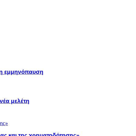
μη εμμηνόπαυση
νέα μελέτη
νας και της χρηματοδότησης»