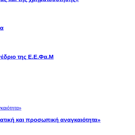
να
έδριο της Ε.Ε.Φα.Μ
ματική και προσωπική αναγκαιότητα»