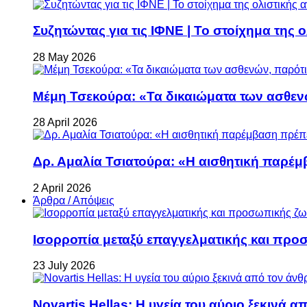
Συζητώντας για τις ΙΦΝΕ | Το στοίχημα της 
28 May 2026
Μέμη Τσεκούρα: «Τα δικαιώματα των ασθεν
28 April 2026
Δρ. Αμαλία Τσιατούρα: «Η αισθητική παρέμ
2 April 2026
Άρθρα / Απόψεις
Ισορροπία μεταξύ επαγγελματικής και προ
23 July 2026
Novartis Hellas: Η υγεία του αύριο ξεκινά