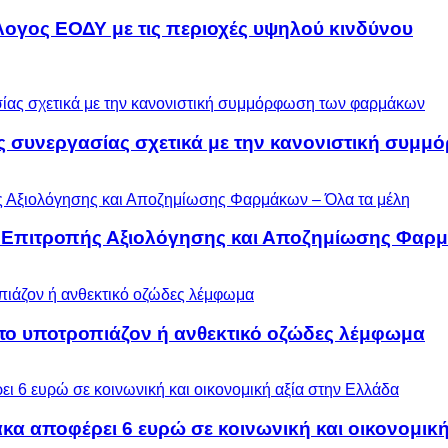
λογος ΕΟΔΥ με τις περιοχές υψηλού κινδύνου
ς συνεργασίας σχετικά με την κανονιστική συ
ς Επιτροπής Αξιολόγησης και Αποζημίωσης Φαρμ
 το υποτροπιάζον ή ανθεκτικό οζώδες λέμφωμα
α αποφέρει 6 ευρώ σε κοινωνική και οικονομική