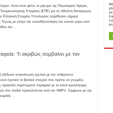
W
ερα». Αυτό είναι φέτος το μήνυμα της Παγκόσμιας Ημέρας
pl
νευμονολογικής Εταιρείας (ΕΠΕ) για τη «Μελέτη διαταραχών
ac
tr
ην Ελληνική Εταιρεία Υπνολογίας παρέθεσαν σήμερα
Le
 Τέχνης με στόχο την ευαισθητοποίηση του κοινού γύρω από
pr
καθώς και …
ιρεία: Τι ακριβώς συμβαίνει με τον
) εξέδωσε ανακοίνωση σχετικά με τον ανθρώπινο
ινό σχετικά τα βασικά στοιχεία που πρέπει να γνωρίζει.
ως προκαλεί συμπτώματα παρόμοια με το κοινό κρυολόγημα.
ών στα παιδιά προκαλούνται από τον HMPV. Σύμφωνα με την
ευμοϊός …