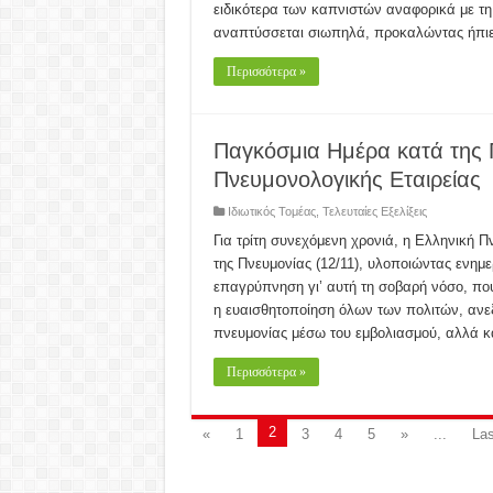
ειδικότερα των καπνιστών αναφορικά με τ
αναπτύσσεται σιωπηλά, προκαλώντας ήπι
Περισσότερα »
Παγκόσμια Ημέρα κατά της Π
Πνευμονολογικής Εταιρείας
Ιδιωτικός Τομέας
,
Τελευταίες Εξελίξεις
Για τρίτη συνεχόμενη χρονιά, η Ελληνική 
της Πνευμονίας (12/11), υλοποιώντας ενημε
επαγρύπνηση γι’ αυτή τη σοβαρή νόσο, πο
η ευαισθητοποίηση όλων των πολιτών, ανεξ
πνευμονίας μέσω του εμβολιασμού, αλλά κ
Περισσότερα »
2
«
1
3
4
5
»
...
Las