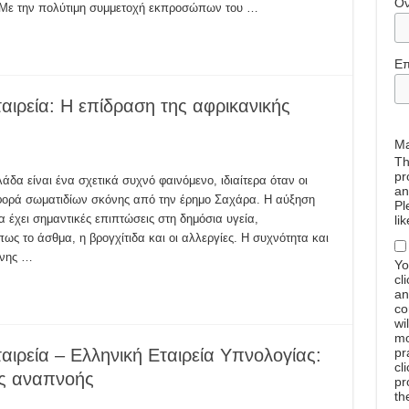
Ό
Με την πολύτιμη συμμετοχή εκπροσώπων του …
Επ
αιρεία: Η επίδραση της αφρικανικής
Ma
Th
pr
δα είναι ένα σχετικά συχνό φαινόμενο, ιδιαίτερα όταν οι
an
φορά σωματιδίων σκόνης από την έρημο Σαχάρα. Η αύξηση
Pl
 έχει σημαντικές επιπτώσεις στη δημόσια υγεία,
li
ς το άσθμα, η βρογχίτιδα και οι αλλεργίες. Η συχνότητα και
όνης …
Yo
cl
an
co
wi
mo
αιρεία – Ελληνική Εταιρεία Υπνολογίας:
pr
cl
ης αναπνοής
pr
th