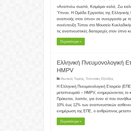
«Αναπνέω σωστά, Κοιμάμαι καλά, Ζω καλύτ
Ύπνου. Η Ομάδα Εργασίας της Ελληνικής Π
αναπνοής στον ύπνο» σε συνεργασία με τ
συνέντευξη Τύπου στο Μουσείο Κυκλαδικής
τις αναπνευστικές διαταραχές στον ύπνο 
Περισσότερα »
Ελληνική Πνευμονολογική Ετα
HMPV
Ιδιωτικός Τομέας
,
Τελευταίες Εξελίξεις
Η Ελληνική Πνευμονολογική Εταιρεία (ΕΠΕ
μεταπνευμοϊό – HMPV, ενημερώνοντας το κο
Πρόκειται, λοιπόν, για έναν ιό που συνήθ
10% έως 12% των αναπνευστικών ασθενει
ενημέρωση της ΕΠΕ, ο ανθρώπινος μεταπν
Περισσότερα »