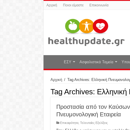
Αρχική
Ποιοι είμαστε
Επικοινωνία
ΕΣΥ
Ασφαλιστικά Ταμεία
Υπου
Αρχική
/
Tag Archives: Ελληνική Πνευμονολογ
Tag Archives:
Ελληνική 
Προστασία από τον Καύσωνα
Πνευμονολογική Εταιρεία
Επικαιρότητα
,
Τελευταίες Εξελίξεις