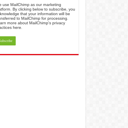
e
use
MailChimp
as
our
marketing
atform
.
By
clicking
below
to
subscribe
,
you
knowledge
that
your
information
will
be
ansferred
to
MailChimp
for
processing
.
arn
more
about
MailChimp
'
s
privacy
actices
here
.