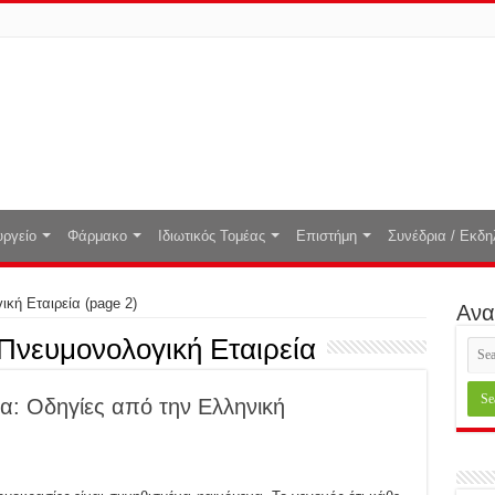
ργείο
Φάρμακο
Ιδιωτικός Τομέας
Επιστήμη
Συνέδρια / Εκδη
ική Εταιρεία
(page 2)
Ανα
Πνευμονολογική Εταιρεία
: Οδηγίες από την Ελληνική