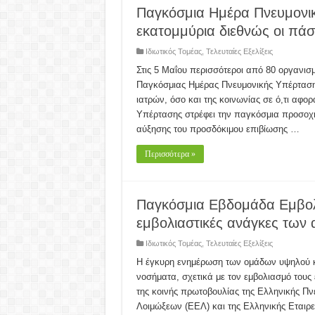
Παγκόσμια Ημέρα Πνευμονι
εκατομμύρια διεθνώς οι πάσ
Ιδιωτικός Τομέας
,
Τελευταίες Εξελίξεις
Στις 5 Μαΐου περισσότεροι από 80 οργανισμ
Παγκόσμιας Ημέρας Πνευμονικής Υπέρτασης
ιατρών, όσο και της κοινωνίας σε ό,τι αφ
Υπέρτασης στρέφει την παγκόσμια προσοχή 
αύξησης του προσδόκιμου επιβίωσης …
Περισσότερα »
Παγκόσμια Εβδομάδα Εμβολι
εμβολιαστικές ανάγκες των
Ιδιωτικός Τομέας
,
Τελευταίες Εξελίξεις
Η έγκυρη ενημέρωση των ομάδων υψηλού κι
νοσήματα, σχετικά με τον εμβολιασμό τους
της κοινής πρωτοβουλίας της Ελληνικής Πν
Λοιμώξεων (ΕΕΛ) και της Ελληνικής Εταιρ