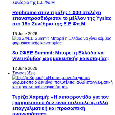
Rephrame στην πράξη: 1.000 στελέχη
επαναπροσδιόρισαν το μέλλον της Υγείας
στο 15ο Συνέδριο της Ε.Ε.Φα.Μ
16 June 2026
3ο ΣΦΕΕ Summit: Μπορεί η Ελλάδα να
γίνει κόμβος φαρμακευτικής καινοτομίας;
12 June 2026
Συνεντεύξεις
Τερέζα Χαραμή: «Η αυτοφροντίδα για τον
φαρμακοποιό δεν είναι πολυτέλεια, αλλά
επαγγελματική και προσωπική
αναγκαιότητα»