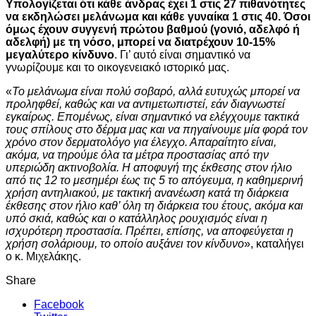
Υπολογίζεται ότι κάθε άνδρας έχει 1 στις 27 πιθανότητες
να εκδηλώσει μελάνωμα και κάθε γυναίκα 1 στις 40. Όσοι
όμως έχουν συγγενή πρώτου βαθμού (γονιό, αδελφό ή
αδελφή) με τη νόσο, μπορεί να διατρέχουν 10-15%
μεγαλύτερο κίνδυνο
. Γι’ αυτό είναι σημαντικό να
γνωρίζουμε και το οικογενειακό ιστορικό μας.
«
Το μελάνωμα είναι πολύ σοβαρό, αλλά ευτυχώς μπορεί να
προληφθεί, καθώς και να αντιμετωπιστεί, εάν διαγνωστεί
εγκαίρως. Επομένως, είναι σημαντικό να ελέγχουμε τακτικά
τους σπίλους στο δέρμα μας και να πηγαίνουμε μία φορά τον
χρόνο στον δερματολόγο για έλεγχο. Απαραίτητο είναι,
ακόμα, να τηρούμε όλα τα μέτρα προστασίας από την
υπεριώδη ακτινοβολία. Η αποφυγή της έκθεσης στον ήλιο
από τις 12 το μεσημέρι έως τις 5 το απόγευμα, η καθημερινή
χρήση αντηλιακού, με τακτική ανανέωση κατά τη διάρκεια
έκθεσης στον ήλιο καθ’ όλη τη διάρκεια του έτους, ακόμα και
υπό σκιά, καθώς και ο κατάλληλος ρουχισμός είναι η
ισχυρότερη προστασία. Πρέπει, επίσης, να αποφεύγεται η
χρήση σολάριουμ, το οποίο αυξάνει τον κίνδυνο
», καταλήγει
ο κ. Μιχελάκης.
Share
Facebook