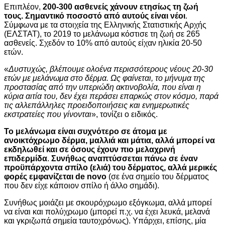
Επιπλέον,
200-300 ασθενείς χάνουν ετησίως τη ζωή
τους. Σημαντικό ποσοστό από αυτούς είναι νέοι
.
Σύμφωνα με τα στοιχεία της Ελληνικής Στατιστικής Αρχής
(ΕΛΣΤΑΤ), το 2019 το μελάνωμα κόστισε τη ζωή σε 265
ασθενείς. Σχεδόν το 10% από αυτούς είχαν ηλικία 20-50
ετών.
«
Δυστυχώς, βλέπουμε ολοένα περισσότερους νέους 20-30
ετών με μελάνωμα στο δέρμα. Ως φαίνεται, το μήνυμα της
προστασίας από την υπεριώδη ακτινοβολία, που είναι η
κύρια αιτία του, δεν έχει περάσει επαρκώς στον κόσμο, παρά
τις αλλεπάλληλες προειδοποιήσεις και ενημερωτικές
εκστρατείες που γίνονται
», τονίζει ο ειδικός.
Το μελάνωμα είναι συχνότερο σε άτομα με
ανοικτόχρωμο δέρμα, μαλλιά και μάτια, αλλά μπορεί να
εκδηλωθεί και σε όσους έχουν πιο μελαχρινή
επιδερμίδα
.
Συνήθως αναπτύσσεται πάνω σε έναν
προϋπάρχοντα σπίλο (ελιά) του δέρματος, αλλά μερικές
φορές εμφανίζεται
de novo
(σε ένα σημείο του δέρματος
που δεν είχε κάποιον σπίλο ή άλλο σημάδι).
Συνήθως μοιάζει με σκουρόχρωμο εξόγκωμα, αλλά μπορεί
να είναι και πολύχρωμο (μπορεί π.χ. να έχει λευκά, μελανά
και γκριζωπά σημεία ταυτοχρόνως). Υπάρχει, επίσης, μία