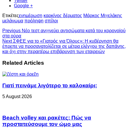
Twitter
Google +
Ετικέτες
ενημέρωση
καρκίνος δέρματος
Μάρκος Μιχελάκης
μελάνωμα
πρόληψη
σπίλοι
Previous
Νέο τεστ ανιχνεύει αντισώματα κατά του κορονοϊού
στα ούρα
Next
ΣΦΕΕ για το «Γιατρός για Όλους»: Η κυβέρνηση θα
έπρεπε να προσανατολίζεται σε μέτρα ελέγχου της δαπάνης,
και όχι στην περαιτέρω επιβάρυνση των εταιρειών
Related Articles
Γιατί πεινάμε λιγότερο το καλοκαίρι;
5 August 2026
Beach volley και ρακέτες: Πώς να
προστατεύσουμε τον ώμο μας