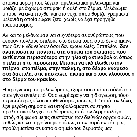
σπάνια μορφή που λέγεται αμελανωτικό μελάνωμα και
μοιάζει με άχρωμο σπυράκι ή ουλή στο δέρμα. Μελάνωμα
μπορεί να αναπτυχθεί και στο νύχι, όπου θυμίζει γραμμωτή
μελανιά η οποία εμφανίζεται χωρίς να έχει προηγηθεί
τραυματισμός.
Αν και το μελάνωμα είναι συχνότερο σε ανθρώπους που
φέρουν πολλούς σπίλους στο δέρμα τους, αυτό δεν σημαίνει
πως δεν κινδυνεύουν όσοι δεν έχουν ελιές. Επιπλέον,
δεν
αναπτύσσεται πάντοτε στα σημεία του σώματος που
εκτίθενται περισσότερο στην ηλιακή ακτινοβολία, όπως
η πλάτη ή το πρόσωπο. Μπορεί να εκδηλωθεί στην
πτέρνα, στο πέλμα, στην παλάμη, στο δέρμα ανάμεσα
στα δάκτυλα, στις μασχάλες, ακόμα και στους γλουτούς ή
στο δέρμα του κρανίου
.
Η πρόγνωση του μελανώματος εξαρτάται από το στάδιό του
όταν γίνει αντιληπτό. Όσο νωρίτερα γίνει η διάγνωση, τόσο
περισσότερες είναι οι πιθανότητες ιάσεως. Γι’ αυτό τον λόγο,
έχει μεγάλη σημασία να υποβαλλόμαστε σε ετήσιο
προληπτικό έλεγχο του δέρματος από τον δερματολόγο
ιατρό, σύμφωνα με τις συστάσεις των διεθνών οργανισμών,
καθώς και να πηγαίνουμε αμέσως στον ιατρό αν κάτι μας
προβληματίσει σε κάποιο σημείο του δέρματός μας.