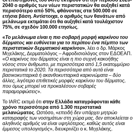
2040 ο αριθμός των νέων περιστατικών θα αυξηθεί κατά
περισσότερο από 50%, φθάνοντας στα 500.000 σε
ετήσια βάση. Αντίστοιχα, ο αριθμός των θανάτων από
μελάνωμα εκτιμάται ότι θα αυξηθεί κατά τουλάχιστον
75%, σε σχεδόν 100.000 ετησίως
.
«
Το μελάνωμα είναι η πιο σοβαρή μορφή καρκίνου του
δέρματος και ευθύνεται για το περίπου ένα πέμπτο των
περιστατικών δερματικού καρκίνου
»
, λέει ο δρ. Μάρκος
Μιχελάκης, Δερματολόγος – Αφροδισιολόγος στον ΕΔΟΕΑΠ.
«
Ο καρκίνος του δέρματος είναι η πιο συχνή κακοήθης
νόσος στον άνθρωπο, με περισσότερα από 1,5 εκατομμύριο
περιστατικά το 2020. Τα περισσότερα από αυτά είναι
βασικοκυτταρικά ή ακανθοκυτταρικά καρκινώματα – δύο
άλλες, λιγότερο επιθετικές μορφές καρκίνου του δέρματος,
που όμως μπορεί να προκαλέσουν σοβαρές
παραμορφώσεις
».
Το IΑRC εκτιμά ότι
στην Ελλάδα καταγράφονται κάθε
χρόνο περισσότερα από 1.300 περιστατικά
μελανώματος
. Ωστόσο, «
επειδή δεν υπάρχει μητρώο
καταγραφής των νοσημάτων στη χώρα μας, δεν αποκλείεται ο
αληθινός αριθμός να είναι υψηλότερος, καθώς αυτός είναι
έμμεσος υπολογισμός
», διευκρινίζει ο κ. Μιχελάκης.