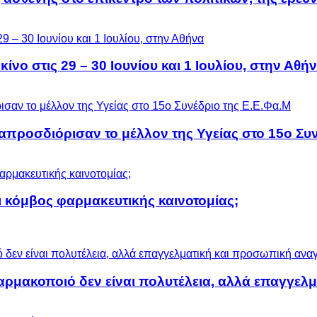
ίνο στις 29 – 30 Ιουνίου και 1 Ιουλίου, στην Αθή
προσδιόρισαν το μέλλον της Υγείας στο 15ο Συν
 κόμβος φαρμακευτικής καινοτομίας;
αρμακοποιό δεν είναι πολυτέλεια, αλλά επαγγελ