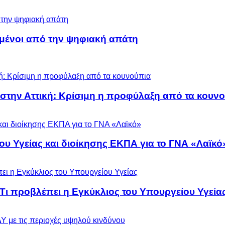
μένοι από την ψηφιακή απάτη
 στην Αττική: Κρίσιμη η προφύλαξη από τα κουν
ου Υγείας και διοίκησης ΕΚΠΑ για το ΓΝΑ «Λαϊκό
 Τι προβλέπει η Εγκύκλιος του Υπουργείου Υγεία