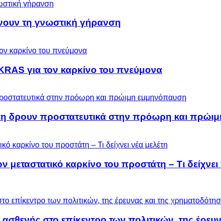
ύνουν τη γνωστική γήρανση
KRAS για τον καρκίνο του πνεύμονα
ση δρουν προστατευτικά στην πρόωρη και πρώι
μεταστατικό καρκίνο του προστάτη – Τι δείχνει 
 ασθενής στο επίκεντρο των πολιτικών, της έρευ