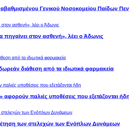
αναβαθμισμένου Γενικού Νοσοκομείου Παίδων Πεν
α πηγαίνει στον ασθενή», λέει ο Άδωνις
ωρεάν διάθεση από τα ιδιωτικά φαρμακεία
» αφορούν παλιές υποθέσεις που εξετάζονται ήδ
ρέτηση των στελεχών των Ενόπλων Δυνάμεων