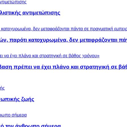
ολιστικής αντιμετώπισης
ών, παρότι κατοχυρωμένα, δεν μεταφράζονται πά
βαση πρέπει να έχει πλάνο και στρατηγική σε β
σωπικής ζωής
 από τον άνθρωπο σήμερα