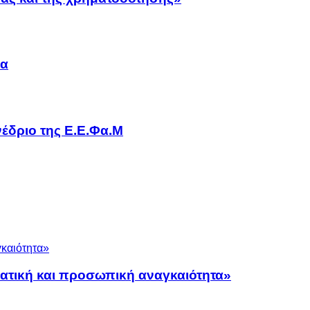
να
έδριο της Ε.Ε.Φα.Μ
ματική και προσωπική αναγκαιότητα»