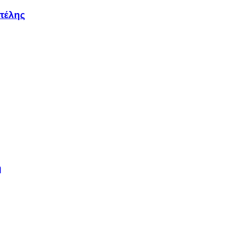
τέλης
η