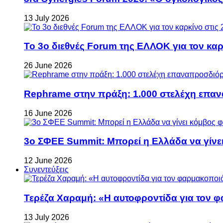
13 July 2026
Το 3ο διεθνές Forum της ΕΛΛΟΚ για τον καρκ
26 June 2026
Rephrame στην πράξη: 1.000 στελέχη επανα
16 June 2026
3ο ΣΦΕΕ Summit: Μπορεί η Ελλάδα να γίνει
12 June 2026
Συνεντεύξεις
Τερέζα Χαραμή: «Η αυτοφροντίδα για τον φ
13 July 2026