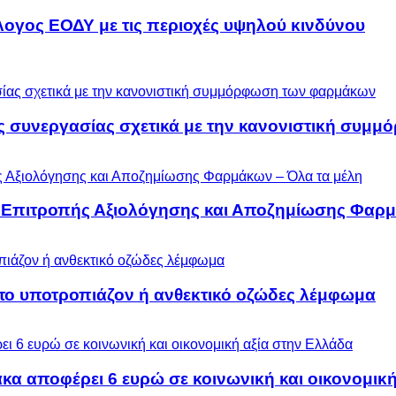
λογος ΕΟΔΥ με τις περιοχές υψηλού κινδύνου
ς συνεργασίας σχετικά με την κανονιστική συ
ς Επιτροπής Αξιολόγησης και Αποζημίωσης Φαρμ
 το υποτροπιάζον ή ανθεκτικό οζώδες λέμφωμα
α αποφέρει 6 ευρώ σε κοινωνική και οικονομική