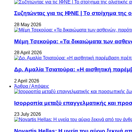
Συζητώντας για τις ΙΦΝΕ | Το στοίχημα της 
28 May 2026
Μέμη Τσεκούρα: «Τα δικαιώματα των ασθεν
28 April 2026
Δρ. Αμαλία Τσιατούρα: «Η αισθητική παρέμ
2 April 2026
Άρθρα / Απόψεις
Ισορροπία μεταξύ επαγγελματικής και προ
23 July 2026
Novartis Hellas: Η υγεία του αύριο ξεκινά