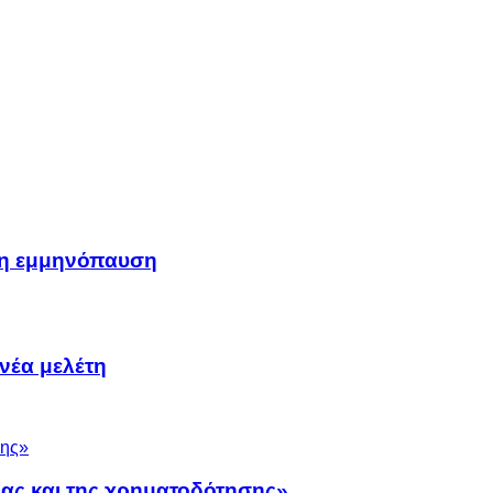
μη εμμηνόπαυση
νέα μελέτη
νας και της χρηματοδότησης»