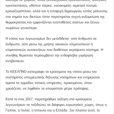
εγκαταστάσεις, υδάτινα πάρκα, νοσοκομεία, ιαματικά λουτρά,
κρουαζιερόπλοια, αλλά και η αποφυγή δημιουργίας εστίας μόλυνσης
στα σημεία των δικτύων όπου παρατηρείται συχνή αυξομείωση της
θερμοκρασίας και εμφανίζονται εναποθέσεις αλάτων και ξένων
σωμάτων γενικότερα.
Η νόσος των λεγεωναρίων δεν μεταδίδεται από άνθρωπο σε
άνθρωπο, ούτε μέσω της χρήσης οικιακών κλιματιστικών ή
κλιματιστικών αυτοκινήτων που διαθέτουν αερόψυκτο σύστημα. Η
συνήθης θεραπεία περιλαμβάνει την ενδοφλέβια χορήγηση
αντιβιοτικών.
Το ΚΕΕΛΠΝΟ καταγράφει τα κρούσματα της νόσου μέσω του
συστήματος υποχρεωτικής δήλωσης νοσημάτων και ενημερώνει
άμεσα τις αρμόδιες τοπικές υπηρεσίες, προκειμένου, όπου
χρειάζεται, να ληφθούν τα απαραίτητα μέτρα πρόληψης.
Κατά το έτος 2017, παρατηρήθηκε αύξηση στα κρούσματα
λεγεωνάριων σε ταξιδιώτες σε διάφορες ευρωπαϊκές χώρες, όπως η
Γαλλία, η Ιταλία, η Ισπανία και η Ελλάδα. Στο πλαίσιο αυτό, το