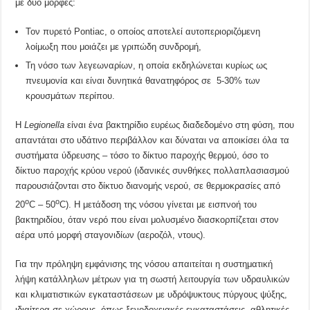
με δύο μορφές:
Τον πυρετό Pontiac, ο οποίος αποτελεί αυτοπεριοριζόμενη
λοίμωξη που μοιάζει με γριπώδη συνδρομή,
Τη νόσο των λεγεωναρίων, η οποία εκδηλώνεται κυρίως ως
πνευμονία και είναι δυνητικά θανατηφόρος σε 5-30% των
κρουσμάτων περίπου.
Η
Legionella
είναι ένα βακτηρίδιο ευρέως διαδεδομένο στη φύση, που
απαντάται στο υδάτινο περιβάλλον και δύναται να αποικίσει όλα τα
συστήματα ύδρευσης – τόσο το δίκτυο παροχής θερμού, όσο το
δίκτυο παροχής κρύου νερού (ιδανικές συνθήκες πολλαπλασιασμού
παρουσιάζονται στο δίκτυο διανομής νερού, σε θερμοκρασίες από
ο
ο
20
C – 50
C). Η μετάδοση της νόσου γίνεται με εισπνοή του
βακτηριδίου, όταν νερό που είναι μολυσμένο διασκορπίζεται στον
αέρα υπό μορφή σταγονιδίων (αεροζόλ, ντους).
Για την πρόληψη εμφάνισης της νόσου απαιτείται η συστηματική
λήψη κατάλληλων μέτρων για τη σωστή λειτουργία των υδραυλικών
και κλιματιστικών εγκαταστάσεων με υδρόψυκτους πύργους ψύξης,
ιδιαίτερα σε χώρους, όπως ξενοδοχειακές εγκαταστάσεις, αθλητικές