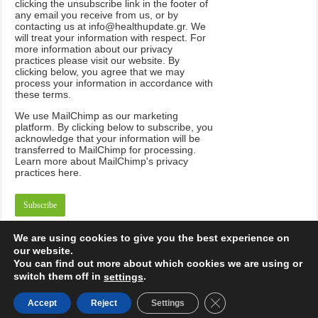
clicking the unsubscribe link in the footer of
any email you receive from us, or by
contacting us at info@healthupdate.gr. We
will treat your information with respect. For
more information about our privacy
practices please visit our website. By
clicking below, you agree that we may
process your information in accordance with
these terms.
We
use
MailChimp
as
our
marketing
platform
.
By
clicking
below
to
subscribe
,
you
acknowledge
that
your
information
will
be
transferred
to
MailChimp
for
processing
.
Learn
more
about
MailChimp
'
s
privacy
practices
here
.
We are using cookies to give you the best experience on
our website.
You can find out more about which cookies we are using or
switch them off in
.
settings
Powered by
Think Plan Be
Close GDPR Cookie B
Accept
Reject
Settings
© Copyright 2026, All Rights Reserved