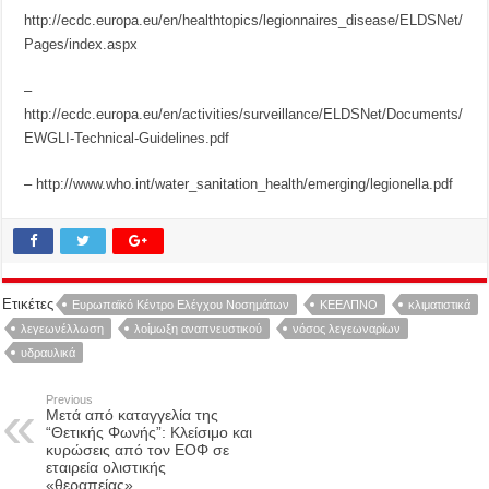
http://ecdc.europa.eu/en/healthtopics/legionnaires_disease/ELDSNet/
Pages/index.aspx
–
http://ecdc.europa.eu/en/activities/surveillance/ELDSNet/Documents/
EWGLI-Technical-Guidelines.pdf
–
http://www.who.int/water_sanitation_health/emerging/legionella.pdf
Ετικέτες
Ευρωπαϊκό Κέντρο Ελέγχου Νοσημάτων
ΚΕΕΛΠΝΟ
κλιματιστικά
λεγεωνέλλωση
λοίμωξη αναπνευστικού
νόσος λεγεωναρίων
υδραυλικά
Previous
Μετά από καταγγελία της
“Θετικής Φωνής”: Κλείσιμο και
κυρώσεις από τον ΕΟΦ σε
εταιρεία ολιστικής
«θεραπείας»…