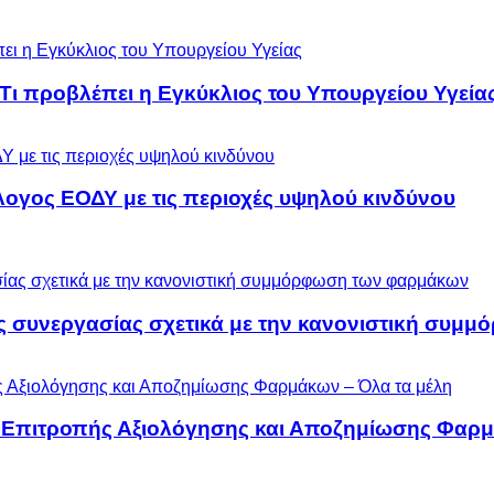
 Τι προβλέπει η Εγκύκλιος του Υπουργείου Υγεία
λογος ΕΟΔΥ με τις περιοχές υψηλού κινδύνου
ς συνεργασίας σχετικά με την κανονιστική συ
ς Επιτροπής Αξιολόγησης και Αποζημίωσης Φαρμ