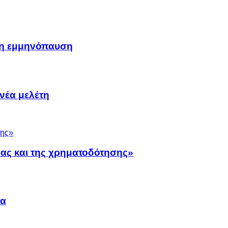
μη εμμηνόπαυση
νέα μελέτη
νας και της χρηματοδότησης»
να