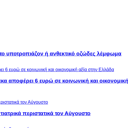
 το υποτροπιάζον ή ανθεκτικό οζώδες λέμφωμα
α αποφέρει 6 ευρώ σε κοινωνική και οικονομική
ιατρικά περιστατικά τον Αύγουστο