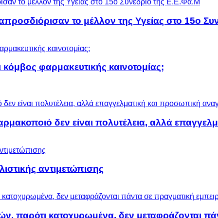
προσδιόρισαν το μέλλον της Υγείας στο 15ο Συν
 κόμβος φαρμακευτικής καινοτομίας;
αρμακοποιό δεν είναι πολυτέλεια, αλλά επαγγελ
ολιστικής αντιμετώπισης
ών, παρότι κατοχυρωμένα, δεν μεταφράζονται πά