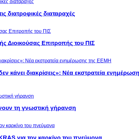
 τις διατροφικές διαταραχές
ς Διοικούσας Επιτροπής του ΠΙΣ
 δεν κάνει διακρίσεις»: Νέα εκστρατεία ενημέρω
ύνουν τη γνωστική γήρανση
KRAS για τον καρκίνο του πνεύμονα