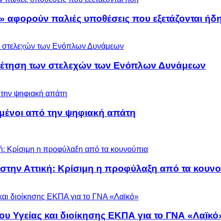
» αφορούν παλιές υποθέσεις που εξετάζονται ήδ
ρέτηση των στελεχών των Ενόπλων Δυνάμεων
μένοι από την ψηφιακή απάτη
 στην Αττική: Κρίσιμη η προφύλαξη από τα κουν
ου Υγείας και διοίκησης ΕΚΠΑ για το ΓΝΑ «Λαϊκό