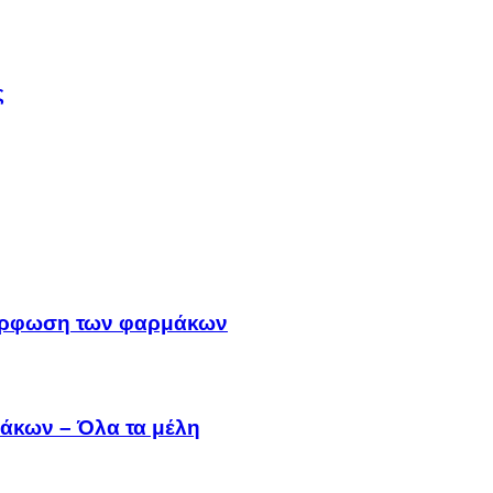
ς
μμόρφωση των φαρμάκων
άκων – Όλα τα μέλη