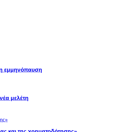
μη εμμηνόπαυση
νέα μελέτη
νας και της χρηματοδότησης»