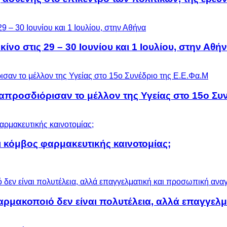
ίνο στις 29 – 30 Ιουνίου και 1 Ιουλίου, στην Αθή
προσδιόρισαν το μέλλον της Υγείας στο 15ο Συν
 κόμβος φαρμακευτικής καινοτομίας;
αρμακοποιό δεν είναι πολυτέλεια, αλλά επαγγελ