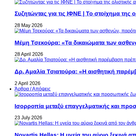
Συζητώντας για τις ΙΦΝΕ | Το στοίχημα της 
28 May 2026
Μέμη Τσεκούρα: «Τα δικαιώματα των ασθεν
28 April 2026
Δρ. Αμαλία Τσιατούρα: «Η αισθητική παρέμ
2 April 2026
Άρθρα / Απόψεις
Ισορροπία μεταξύ επαγγελματικής και προ
23 July 2026
Novartis Hellas: Η υγεία του αύριο ξεκινά