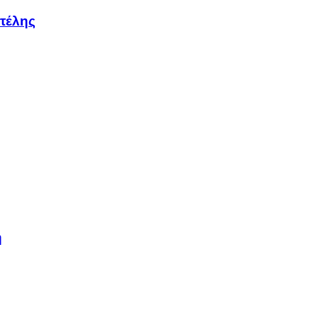
τέλης
η