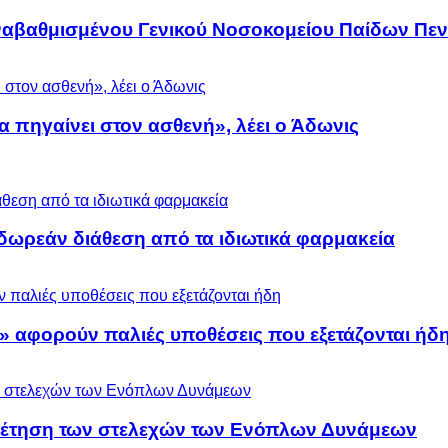
αναβαθμισμένου Γενικού Νοσοκομείου Παίδων Πεν
α πηγαίνει στον ασθενή», λέει ο Άδωνις
ωρεάν διάθεση από τα ιδιωτικά φαρμακεία
» αφορούν παλιές υποθέσεις που εξετάζονται ήδ
ρέτηση των στελεχών των Ενόπλων Δυνάμεων