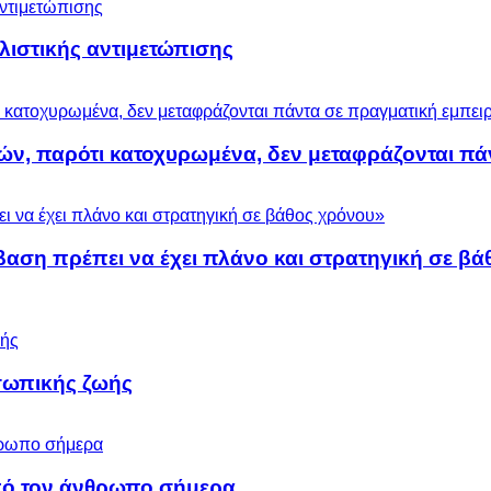
ολιστικής αντιμετώπισης
ών, παρότι κατοχυρωμένα, δεν μεταφράζονται πά
βαση πρέπει να έχει πλάνο και στρατηγική σε β
σωπικής ζωής
 από τον άνθρωπο σήμερα