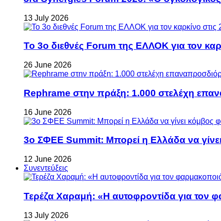
13 July 2026
Το 3ο διεθνές Forum της ΕΛΛΟΚ για τον καρκ
26 June 2026
Rephrame στην πράξη: 1.000 στελέχη επανα
16 June 2026
3ο ΣΦΕΕ Summit: Μπορεί η Ελλάδα να γίνει
12 June 2026
Συνεντεύξεις
Τερέζα Χαραμή: «Η αυτοφροντίδα για τον φ
13 July 2026