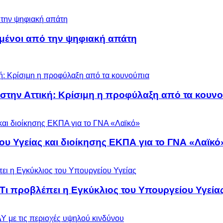
μένοι από την ψηφιακή απάτη
 στην Αττική: Κρίσιμη η προφύλαξη από τα κουν
ου Υγείας και διοίκησης ΕΚΠΑ για το ΓΝΑ «Λαϊκό
 Τι προβλέπει η Εγκύκλιος του Υπουργείου Υγεία