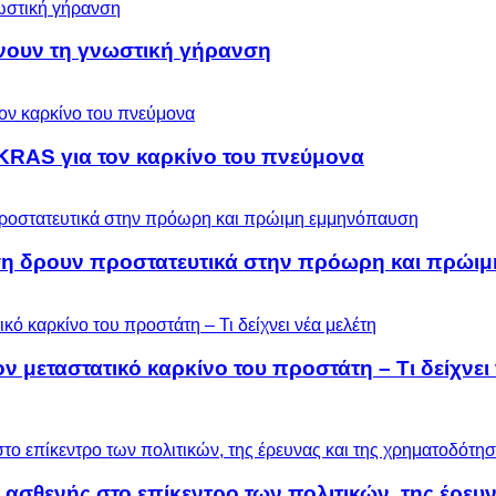
ύνουν τη γνωστική γήρανση
KRAS για τον καρκίνο του πνεύμονα
ση δρουν προστατευτικά στην πρόωρη και πρώι
μεταστατικό καρκίνο του προστάτη – Τι δείχνει 
 ασθενής στο επίκεντρο των πολιτικών, της έρευ