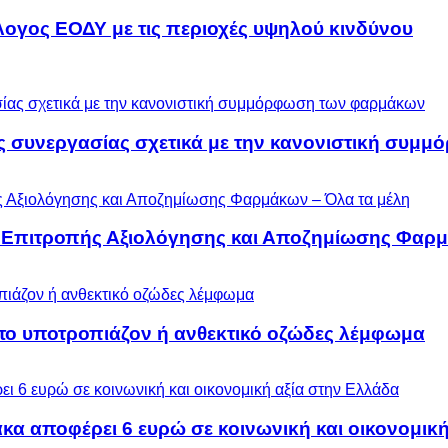
λογος ΕΟΔΥ με τις περιοχές υψηλού κινδύνου
ς συνεργασίας σχετικά με την κανονιστική συ
ς Επιτροπής Αξιολόγησης και Αποζημίωσης Φαρμ
 το υποτροπιάζον ή ανθεκτικό οζώδες λέμφωμα
α αποφέρει 6 ευρώ σε κοινωνική και οικονομική