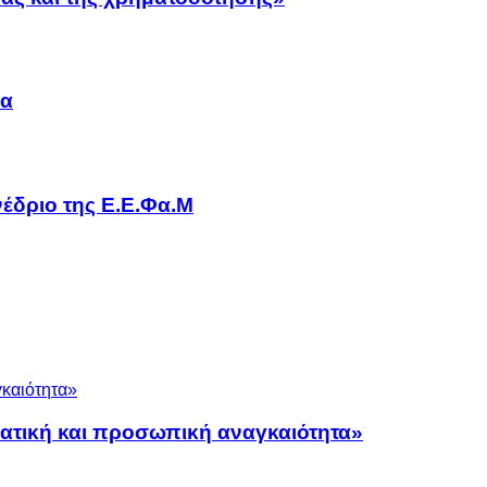
να
έδριο της Ε.Ε.Φα.Μ
ματική και προσωπική αναγκαιότητα»