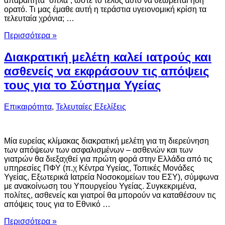
απαραίτητα “όπλα”, ώστε το τέλος αυτό να θεωρείται ήδη
ορατό. Τι μας έμαθε αυτή η τεράστια υγειονομική κρίση τα
τελευταία χρόνια; …
Περισσότερα »
Διακρατική μελέτη καλεί ιατρούς και
ασθενείς να εκφράσουν τις απόψεις
τους για το Σύστημα Υγείας
Επικαιρότητα
,
Τελευταίες Εξελίξεις
Μία ευρείας κλίμακας διακρατική μελέτη για τη διερεύνηση
των απόψεων των ασφαλισμένων – ασθενών και των
γιατρών θα διεξαχθεί για πρώτη φορά στην Ελλάδα από τις
υπηρεσίες ΠΦΥ (π.χ Κέντρα Υγείας, Τοπικές Μονάδες
Υγείας, Εξωτερικά Ιατρεία Νοσοκομείων του ΕΣΥ), σύμφωνα
με ανακοίνωση του Υπουργείου Υγείας. Συγκεκριμένα,
πολίτες, ασθενείς και γιατροί θα μπορούν να καταθέσουν τις
απόψεις τους για το Εθνικό …
Περισσότερα »