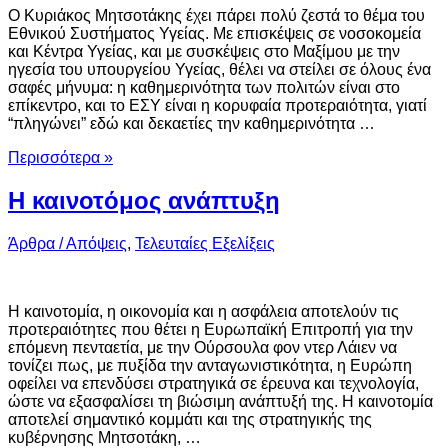
Ο Κυριάκος Μητσοτάκης έχει πάρει πολύ ζεστά το θέμα του
Εθνικού Συστήματος Υγείας. Με επισκέψεις σε νοσοκομεία
και Κέντρα Υγείας, και με συσκέψεις στο Μαξίμου με την
ηγεσία του υπουργείου Υγείας, θέλει να στείλει σε όλους ένα
σαφές μήνυμα: η καθημερινότητα των πολιτών είναι στο
επίκεντρο, και το ΕΣΥ είναι η κορυφαία προτεραιότητα, γιατί
“πληγώνει” εδώ και δεκαετίες την καθημερινότητα …
Περισσότερα »
Η καινοτόμος ανάπτυξη
Άρθρα / Απόψεις
,
Τελευταίες Εξελίξεις
Η καινοτομία, η οικονομία και η ασφάλεια αποτελούν τις
προτεραιότητες που θέτει η Ευρωπαϊκή Επιτροπή για την
επόμενη πενταετία, με την Ούρσουλα φον ντερ Λάιεν να
τονίζει πως, με πυξίδα την ανταγωνιστικότητα, η Ευρώπη
οφείλει να επενδύσει στρατηγικά σε έρευνα και τεχνολογία,
ώστε να εξασφαλίσει τη βιώσιμη ανάπτυξή της. Η καινοτομία
αποτελεί σημαντικό κομμάτι και της στρατηγικής της
κυβέρνησης Μητσοτάκη, …