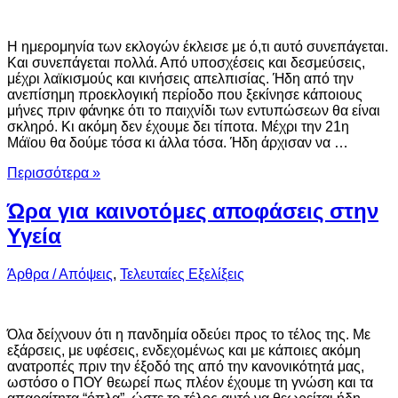
Η ημερομηνία των εκλογών έκλεισε με ό,τι αυτό συνεπάγεται.
Και συνεπάγεται πολλά. Από υποσχέσεις και δεσμεύσεις,
μέχρι λαϊκισμούς και κινήσεις απελπισίας. Ήδη από την
ανεπίσημη προεκλογική περίοδο που ξεκίνησε κάποιους
μήνες πριν φάνηκε ότι το παιχνίδι των εντυπώσεων θα είναι
σκληρό. Κι ακόμη δεν έχουμε δει τίποτα. Μέχρι την 21η
Μάϊου θα δούμε τόσα κι άλλα τόσα. Ήδη άρχισαν να …
Περισσότερα »
Ώρα για καινοτόμες αποφάσεις στην
Υγεία
Άρθρα / Απόψεις
,
Τελευταίες Εξελίξεις
Όλα δείχνουν ότι η πανδημία οδεύει προς το τέλος της. Με
εξάρσεις, με υφέσεις, ενδεχομένως και με κάποιες ακόμη
ανατροπές πριν την έξοδό της από την κανονικότητά μας,
ωστόσο ο ΠΟΥ θεωρεί πως πλέον έχουμε τη γνώση και τα