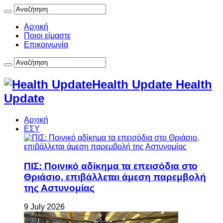
Αρχική
Ποιοι είμαστε
Επικοινωνία
Health Update Health
Update
Αρχική
ΕΣΥ
ΠΙΣ: Ποινικό αδίκημα τα επεισόδια στο
Θριάσιο, επιβάλλεται άμεση παρεμβολή
της Αστυνομίας
9 July 2026