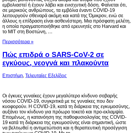
εμβολιαστεί ή έχουν λάβει και ενισχυτική δόση. Φαίνεται ότι,
σε μερικούς ανθρώπους, τα εμβόλια έναντι COVID-19
λειτουργούν σθεναρά ακόμη και κατά της Όμικρον, ενώ σε
άλλους η επίδραση είναι ασθενέστερη. Μια πρόσφατη μελέτη,
η οποία πραγματοποιήθηκε από ερευνητές στο Harvard και
το MIT στη Βοστώνη, …
Περισσότερα »
Πώς επιδρά ο SARS-CoV-2 σε
εγκύους, νεογνά και πλακούντα
Επιστήμη
,
Τελευταίες Εξελίξεις
Οι έγκυες γυναίκες έχουν μεγαλύτερο κίνδυνο σοβαρής
νόσου COVID-19, συγκριτικά με τις γυναίκες που δεν
κυοφορούν. Η COVID-19, κατά τη διάρκεια της εγκυμοσύνης,
αυξάνει τον κίνδυνο για πρόωρο τοκετό και προ-εκλαμψία.
Επομένως, η κατανόηση της παθοφυσιολογίας της COVID-
19 κατά τη διάρκεια της εγκυμοσύνης είναι σημαντική, ώστε
να βελτιωθεί η αντιμετώπιση και η θεραπευτική προσέγγιση