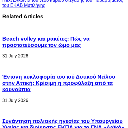
Next
Εγκαίνια του νέου κτιρίου στέγασης του Παραρτήματος
του ΕΚΑΒ Μυτιλήνης
Related Articles
Beach volley και ρακέτες: Πώς να
προστατεύσουμε τον ώμο μας
31 July 2026
Έντονη κυκλοφορία του ιού Δυτικού Νείλου
στην Αττική: Κρίσιμη η προφύλαξη από τα
κουνούπια
31 July 2026
Συνάντηση πολιτικής ηγεσίας του Υπουργείου
Υγείας και διοίκησης ΕΚΠΑ για το ΓΝΑ «Λαϊκό»