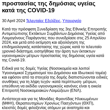
προστασίας της δημόσιας υγείας
κατά της COVID-19
30 April 2024
Τελευταίες Εξελίξεις
,
Υπουργείο
Κατά την πρόσφατη Συνεδρίαση της 3ης Εθνικής Επιτροπής
Αντιμετώπισης Εκτάκτων Συμβάντων Δημόσιας Υγείας από
Λοιμογόνους Παράγοντες που συνεδρίασε στις 25 Απριλίου
2024, και μετά από εκτίμηση και αξιολόγηση της
επιδημιολογικής κατάστασης της χώρας κατά το τελευταίο
χρονικό διάστημα, εισηγήθηκε την άρση των έκτακτων
υγειονομικών μέτρων προστασίας της δημόσιας υγεία κατά
της Covid-19.
Ειδικά για τις δομές Υγείας (Νοσοκομεία και λοιποί
Υγειονομικοί Σχηματισμοί του Δημόσιου και Ιδιωτικού τομέα)
και εφόσον από τα στοιχεία της δομής διαπιστώνονται ειδικές
συνθήκες για τη λήψη τυχόν -κατά περίπτωση- μέτρων,
υπεύθυνη να εκδίδει υγειονομικούς κανόνες είναι η οικεία
Επιτροπή Νοσοκομειακών Λοιμώξεων (ΕΝΛ).
Αντίστοιχα και για τις Μονάδες Φροντίδας Ηλικιωμένων
(ΜΦΗ), Θεραπευτηρίων Χρονίως Πασχόντων (ΘΧΠ),
κλειστές δομές φιλοξενίας ατόμων με αναπηρία και