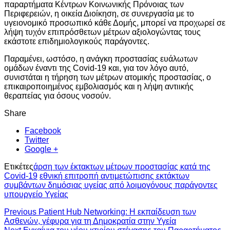
παραρτήματα Κέντρων Κοινωνικής Πρόνοιας των
Περιφερειών, η οικεία Διοίκηση, σε συνεργασία με το
υγειονομικό προσωπικό κάθε Δομής, μπορεί να προχωρεί σε
λήψη τυχόν επιπρόσθετων μέτρων αξιολογώντας τους
εκάστοτε επιδημιολογικούς παράγοντες.
Παραμένει, ωστόσο, η ανάγκη προστασίας ευάλωτων
ομάδων έναντι της Covid-19 και, για τον λόγο αυτό,
συνιστάται η τήρηση των μέτρων ατομικής προστασίας, ο
επικαιροποιημένος εμβολιασμός και η λήψη αντιικής
θεραπείας για όσους νοσούν.
Share
Facebook
Twitter
Google +
Ετικέτες
άρση των έκτακτων μέτρων προστασίας κατά της
Covid-19
εθνική επιτροπή αντιμετώπισης εκτάκτων
συμβάντων δημόσιας υγείας από λοιμογόνους παράγοντες
υπουργείο Υγείας
Previous
Patient Hub Networking: Η εκπαίδευση των
Ασθενών, γέφυρα για τη Δημοκρατία στην Υγεία