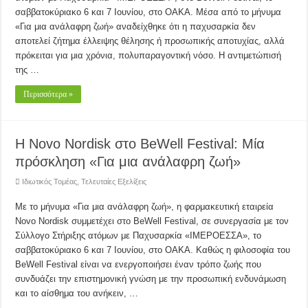
σαββατοκύριακο 6 και 7 Ιουνίου, στο ΟΑΚΑ. Μέσα από το μήνυμα
«Για μια ανάλαφρη ζωή» αναδείχθηκε ότι η παχυσαρκία δεν
αποτελεί ζήτημα έλλειψης θέλησης ή προσωπικής αποτυχίας, αλλά
πρόκειται για μια χρόνια, πολυπαραγοντική νόσο. Η αντιμετώπισή
της …
Περισσότερα »
Η Novo Nordisk στο BeWell Festival: Μία
πρόσκληση «Για μια ανάλαφρη ζωή»
Ιδιωτικός Τομέας
,
Τελευταίες Εξελίξεις
Με το μήνυμα «Για μια ανάλαφρη ζωή», η φαρμακευτική εταιρεία
Novo Nordisk συμμετέχει στο BeWell Festival, σε συνεργασία με τον
Σύλλογο Στήριξης ατόμων με Παχυσαρκία «ΙΜΕΡΟΕΣΣΑ», το
σαββατοκύριακο 6 και 7 Ιουνίου, στο ΟΑΚΑ. Καθώς η φιλοσοφία του
BeWell Festival είναι να ενεργοποιήσει έναν τρόπο ζωής που
συνδυάζει την επιστημονική γνώση με την προσωπική ενδυνάμωση
και το αίσθημα του ανήκειν, …