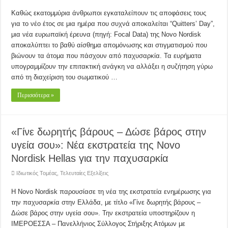
Καθώς εκατομμύρια άνθρωποι εγκαταλείπουν τις αποφάσεις τους
για το νέο έτος σε μια ημέρα που συχνά αποκαλείται “Quitters’ Day”,
μια νέα ευρωπαϊκή έρευνα (πηγή: Focal Data) της Novo Nordisk
αποκαλύπτει το βαθύ αίσθημα απομόνωσης και στιγματισμού που
βιώνουν τα άτομα που πάσχουν από παχυσαρκία. Τα ευρήματα
υπογραμμίζουν την επιτακτική ανάγκη να αλλάξει η συζήτηση γύρω
από τη διαχείριση του σωματικού …
Περισσότερα »
«Γίνε δωρητής βάρους – Δώσε βάρος στην
υγεία σου»: Νέα εκστρατεία της Novo
Nordisk Hellas για την παχυσαρκία
Ιδιωτικός Τομέας
,
Τελευταίες Εξελίξεις
Η Novo Nordisk παρουσίασε τη νέα της εκστρατεία ενημέρωσης για
την παχυσαρκία στην Ελλάδα, με τίτλο «Γίνε δωρητής βάρους –
Δώσε βάρος στην υγεία σου». Την εκστρατεία υποστηρίζουν η
ΙΜΕΡΟΕΣΣΑ – Πανελλήνιος Σύλλογος Στήριξης Ατόμων με