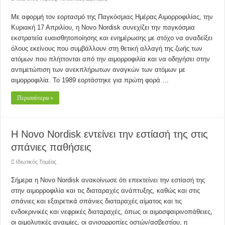
Με αφορμή τον εορτασμό της Παγκόσμιας Ημέρας Αιμορροφιλίας, την
Κυριακή 17 Απριλίου, η Novo Nordisk συνεχίζει την παγκόσμια
εκστρατεία ευαισθητοποίησης και ενημέρωσης με στόχο να αναδείξει
όλους εκείνους που συμβάλλουν στη θετική αλλαγή της ζωής των
ατόμων που πλήττονται από την αιμορροφιλία και να οδηγήσει στην
αντιμετώπιση των ανεκπλήρωτων αναγκών των ατόμων με
αιμορροφιλία. Το 1989 εορτάστηκε για πρώτη φορά …
Περισσότερα »
Η Novo Nordisk εντείνει την εστίασή της στις
σπάνιες παθήσεις
Ιδιωτικός Τομέας
Σήμερα η Novo Nordisk ανακοίνωσε ότι επεκτείνει την εστίασή της
στην αιμορροφιλία και τις διαταραχές ανάπτυξης, καθώς και στις
σπάνιες και εξαιρετικά σπάνιες διαταραχές αίματος και τις
ενδοκρινικές και νεφρικές διαταραχές, όπως οι αιμοσφαιρινοπάθειες,
οι αιμολυτικές αναιμίες, οι ανισορροπίες οστών/ασβεστίου, η