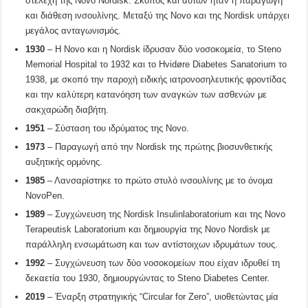
στελέχη της Novo Nordisk. Σκοπός και αυτών ήταν η παραγωγή
και διάθεση ινσουλίνης. Μεταξύ της Novo και της Nordisk υπάρχει
μεγάλος ανταγωνισμός.
1930
– Η Novo και η Nordisk ίδρυσαν δύο νοσοκομεία, το Steno
Memorial Hospital το 1932 και το Hvidøre Diabetes Sanatorium το
1938, με σκοπό την παροχή ειδικής ιατρονοσηλευτικής φροντίδας
και την καλύτερη κατανόηση των αναγκών των ασθενών με
σακχαρώδη διαβήτη.
1951
– Σύσταση του ιδρύματος της Novo.
1973
– Παραγωγή από την Nordisk της πρώτης βιοσυνθετικής
αυξητικής ορμόνης.
1985
– Λανσαρίστηκε το πρώτο στυλό ινσουλίνης με το όνομα
NovoPen.
1989
– Συγχώνευση της Nordisk Insulinlaboratorium και της Novo
Terapeutisk Laboratorium και δημιουργία της Novo Nordisk με
παράλληλη ενσωμάτωση και των αντίστοιχων ιδρυμάτων τους.
1992
– Συγχώνευση των δύο νοσοκομείων που είχαν ιδρυθεί τη
δεκαετία του 1930, δημιουργώντας το Steno Diabetes Center.
2019
– Έναρξη στρατηγικής “Circular for Zero”, υιοθετώντας μία