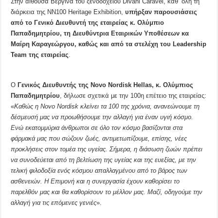
Στην αίθουσα Βεργίνα του ξενοδοχείου Divani Caravel, καθ’ όλη τη
διάρκεια της ΝΝ100 Heritage Exhibition,
υπήρξαν παρουσιάσεις
από το Γενικό Διευθυντή της εταιρείας κ. Ολύμπιο
Παπαδημητρίου, τη Διευθύντρια Εταιρικών Υποθέσεων κα
Μαίρη Καραγεώργου, καθώς και από τα στελέχη του
Leadership
Team
της εταιρείας
.
Ο
Γενικός Διευθυντής της
Novo
Nordisk
Hellas
,
κ.
Ολύμπιος
Παπαδημητρίου
, δήλωσε σχετικά με την 100η επέτειο της εταιρείας:
«
Καθώς η Novo Nordisk κλείνει τα 100 της χρόνια, ανανεώνουμε τη
δέσμευσή μας να προωθήσουμε την αλλαγή για έναν υγιή κόσμο.
Ενώ εκατομμύρια άνθρωποι σε όλο τον κόσμο βασίζονται στα
φάρμακά μας που σώζουν ζωές, αντιμετωπίζουμε, επίσης, νέες
προκλήσεις στον τομέα της υγείας. Σήμερα, η διάσωση ζωών πρέπει
να συνοδεύεται από τη βελτίωση της υγείας και της ευεξίας, με την
τελική φιλοδοξία ενός κόσμου απαλλαγμένου από το βάρος των
ασθενειών. Η Επιμονή και η συνεργασία έχουν καθορίσει το
παρελθόν μας και θα καθορίσουν το μέλλον μας. Μαζί, οδηγούμε την
αλλαγή για τις επόμενες γενιές
».