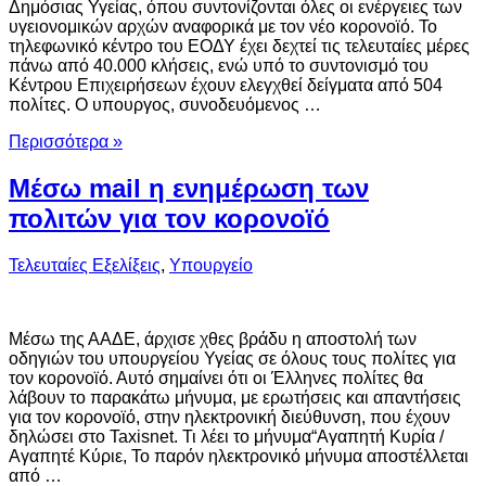
Δημόσιας Υγείας, όπου συντονίζονται όλες οι ενέργειες των
υγειονομικών αρχών αναφορικά με τον νέο κορονοϊό. Το
τηλεφωνικό κέντρο του ΕΟΔΥ έχει δεχτεί τις τελευταίες μέρες
πάνω από 40.000 κλήσεις, ενώ υπό το συντονισμό του
Κέντρου Επιχειρήσεων έχουν ελεγχθεί δείγματα από 504
πολίτες. Ο υπουργος, συνοδευόμενος …
Περισσότερα »
Μέσω mail η ενημέρωση των
πολιτών για τον κορονοϊό
Τελευταίες Εξελίξεις
,
Υπουργείο
Μέσω της ΑΑΔΕ, άρχισε χθες βράδυ η αποστολή των
οδηγιών του υπουργείου Υγείας σε όλους τους πολίτες για
τον κορονοϊό. Αυτό σημαίνει ότι οι Έλληνες πολίτες θα
λάβουν το παρακάτω μήνυμα, με ερωτήσεις και απαντήσεις
για τον κορονοϊό, στην ηλεκτρονική διεύθυνση, που έχουν
δηλώσει στο Taxisnet. Τι λέει το μήνυμα“Αγαπητή Κυρία /
Αγαπητέ Κύριε, Το παρόν ηλεκτρονικό μήνυμα αποστέλλεται
από …