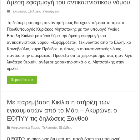
άμεση εφαρμογή του αντικαπνιστικού νόμου
Τελευταίες Εξελίξεις
,
Υπουργείο
Τη δεύτερη επίσημη συνάντησή τους θα έχουν σήμερα το πρωί ο
Πρωθυπουργός Κυριάκος Μητσοτάκης με τον υπουργό Υγείας,
Βασίλη Κικίλια με κύριο θέμα την άμεση εφαρμογή του
αντικαπνιστικού νόμου. «Εφαρμόζεται, ξεκινώντας από το Ελληνικό
Κοινοβούλιο, κύριε Πρόεδρε, αμέσως, ο αντικαπνιστικός νόμος
παντού στην επικράτεια. Πρόσεξα ότι το χειροκρότημά σας ήταν λίγο
λιγότερο θερμό», ανέφερε χαρακτηριστικά ο κ. Μητσοτάκης στην
ομιλία …
Περισσότερα »
Με παρέμβαση Κικίλια η στήριξη των
εγκαυματιών από το Μάτι – Ακυρώνει ο
ΕΟΠΥΥ τις δηλώσεις Ξανθού
Ασφαλιστικά Ταμεία
,
Τελευταίες Εξελίξεις
Ο ΕΟΠΥΥ ανακοίνωσε ότι μετά την παρέμβαση του υπουργού