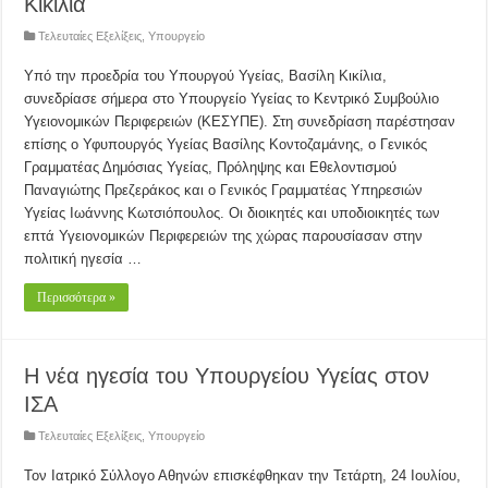
Κικίλια
Τελευταίες Εξελίξεις
,
Υπουργείο
Υπό την προεδρία του Υπουργού Υγείας, Βασίλη Κικίλια,
συνεδρίασε σήμερα στο Υπουργείο Υγείας το Κεντρικό Συμβούλιο
Υγειονομικών Περιφερειών (ΚΕΣΥΠΕ). Στη συνεδρίαση παρέστησαν
επίσης ο Υφυπουργός Υγείας Βασίλης Κοντοζαμάνης, ο Γενικός
Γραμματέας Δημόσιας Υγείας, Πρόληψης και Εθελοντισμού
Παναγιώτης Πρεζεράκος και ο Γενικός Γραμματέας Υπηρεσιών
Υγείας Ιωάννης Κωτσιόπουλος. Οι διοικητές και υποδιοικητές των
επτά Υγειονομικών Περιφερειών της χώρας παρουσίασαν στην
πολιτική ηγεσία …
Περισσότερα »
H νέα ηγεσία του Υπουργείου Υγείας στον
ΙΣΑ
Τελευταίες Εξελίξεις
,
Υπουργείο
Τον Ιατρικό Σύλλογο Αθηνών επισκέφθηκαν την Τετάρτη, 24 Ιουλίου,