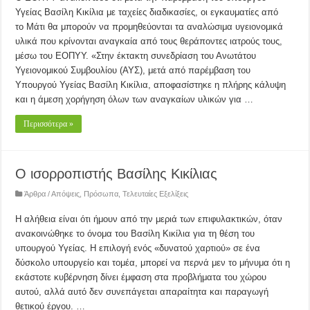
Υγείας Βασίλη Κικίλια με ταχείες διαδικασίες, οι εγκαυματίες από
το Μάτι θα μπορούν να προμηθεύονται τα αναλώσιμα υγειονομικά
υλικά που κρίνονται αναγκαία από τους θεράποντες ιατρούς τους,
μέσω του ΕΟΠΥΥ. «Στην έκτακτη συνεδρίαση του Ανωτάτου
Υγειονομικού Συμβουλίου (ΑΥΣ), μετά από παρέμβαση του
Υπουργού Υγείας Βασίλη Κικίλια, αποφασίστηκε η πλήρης κάλυψη
και η άμεση χορήγηση όλων των αναγκαίων υλικών για …
Περισσότερα »
Ο ισορροπιστής Βασίλης Κικίλιας
Άρθρα / Απόψεις
,
Πρόσωπα
,
Τελευταίες Εξελίξεις
Η αλήθεια είναι ότι ήμουν από την μεριά των επιφυλακτικών, όταν
ανακοινώθηκε το όνομα του Βασίλη Κικίλια για τη θέση του
υπουργού Υγείας. Η επιλογή ενός «δυνατού χαρτιού» σε ένα
δύσκολο υπουργείο και τομέα, μπορεί να περνά μεν το μήνυμα ότι η
εκάστοτε κυβέρνηση δίνει έμφαση στα προβλήματα του χώρου
αυτού, αλλά αυτό δεν συνεπάγεται απαραίτητα και παραγωγή
θετικού έργου. …