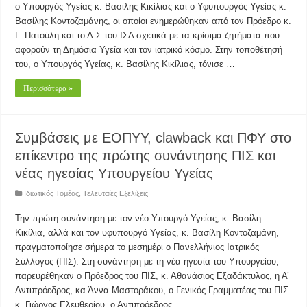
ο Υπουργός Υγείας κ. Βασίλης Κικίλιας και ο Υφυπουργός Υγείας κ.
Βασίλης Κοντοζαμάνης, οι οποίοι ενημερώθηκαν από τον Πρόεδρο κ.
Γ. Πατούλη και το Δ.Σ του ΙΣΑ σχετικά με τα κρίσιμα ζητήματα που
αφορούν τη Δημόσια Υγεία και τον ιατρικό κόσμο. Στην τοποθέτησή
του, ο Υπουργός Υγείας, κ. Βασίλης Κικίλιας, τόνισε …
Περισσότερα »
Συμβάσεις με ΕΟΠΥΥ, clawback και ΠΦΥ στο
επίκεντρο της πρώτης συνάντησης ΠΙΣ και
νέας ηγεσίας Υπουργείου Υγείας
Ιδιωτικός Τομέας
,
Τελευταίες Εξελίξεις
Την πρώτη συνάντηση με τον νέο Yπουργό Υγείας, κ. Βασίλη
Κικίλια, αλλά και τον υφυπουργό Υγείας, κ. Βασίλη Κοντοζαμάνη,
πραγματοποίησε σήμερα το μεσημέρι ο Πανελλήνιος Ιατρικός
Σύλλογος (ΠΙΣ). Στη συνάντηση με τη νέα ηγεσία του Υπουργείου,
παρευρέθηκαν ο Πρόεδρος του ΠΙΣ, κ. Αθανάσιος Εξαδάκτυλος, η Α’
Αντιπρόεδρος, κα Άννα Μαστοράκου, ο Γενικός Γραμματέας του ΠΙΣ
κ. Γιώργος Ελευθερίου, ο Αντιπρόεδρος …