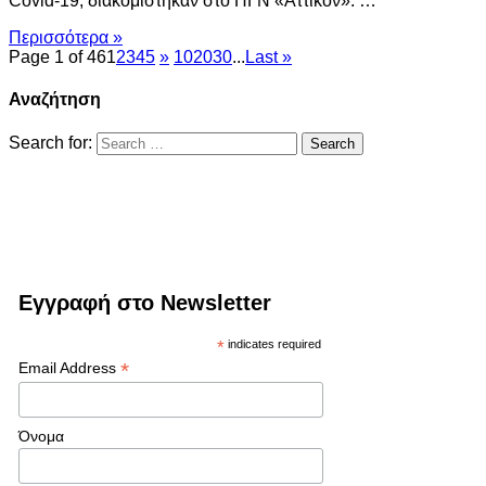
Covid-19, διακομίστηκαν στο ΠΓΝ «Αττικόν». …
Περισσότερα »
Page 1 of 46
1
2
3
4
5
»
10
20
30
...
Last »
Αναζήτηση
Search for:
Εγγραφή στο Newsletter
*
indicates required
*
Email Address
Όνομα