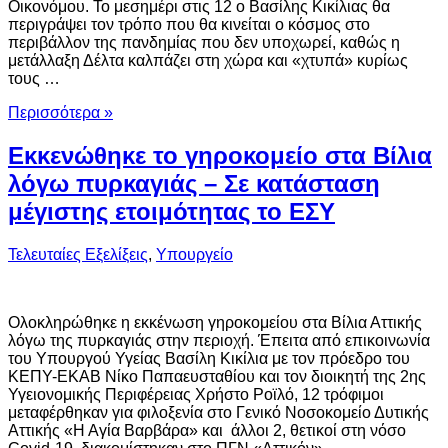
Οικονόμου. Το μεσημέρι στις 12 ο Βασίλης Κικίλιας θα
περιγράψει τον τρόπο που θα κινείται ο κόσμος στο
περιβάλλον της πανδημίας που δεν υποχωρεί, καθώς η
μετάλλαξη Δέλτα καλπάζει στη χώρα και «χτυπά» κυρίως
τους …
Περισσότερα »
Εκκενώθηκε το γηροκομείο στα Βίλια
λόγω πυρκαγιάς – Σε κατάσταση
μέγιστης ετοιμότητας το ΕΣΥ
Τελευταίες Εξελίξεις
,
Υπουργείο
Ολοκληρώθηκε η εκκένωση γηροκομείου στα Βίλια Αττικής
λόγω της πυρκαγιάς στην περιοχή. Έπειτα από επικοινωνία
του Υπουργού Υγείας Βασίλη Κικίλια με τον πρόεδρο του
ΚΕΠΥ-ΕΚΑΒ Νίκο Παπαευσταθίου και τον διοικητή της 2ης
Υγειονομικής Περιφέρειας Χρήστο Ροϊλό, 12 τρόφιμοι
μεταφέρθηκαν για φιλοξενία στο Γενικό Νοσοκομείο Δυτικής
Αττικής «Η Αγία Βαρβάρα» και άλλοι 2, θετικοί στη νόσο