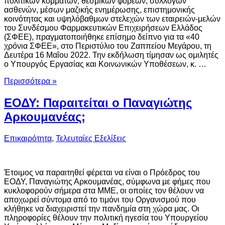
πολιτικών κομμάτων, θεσμικών φορέων, συλλόγων
ασθενών, μέσων μαζικής ενημέρωσης, επιστημονικής
κοινότητας και υψηλόβαθμων στελεχών των εταιρειών-μελών
του Συνδέσμου Φαρμακευτικών Επιχειρήσεων Ελλάδος
(ΣΦΕΕ), πραγματοποιήθηκε επίσημο δείπνο για τα «40
χρόνια ΣΦΕΕ», στο Περιστύλιο του Ζαππείου Μεγάρου, τη
Δευτέρα 16 Μαΐου 2022. Την εκδήλωση τίμησαν ως ομιλητές
ο Υπουργός Εργασίας και Κοινωνικών Υποθέσεων, κ. …
Περισσότερα »
ΕΟΔΥ: Παραιτείται ο Παναγιώτης
Αρκουμανέας;
Επικαιρότητα
,
Τελευταίες Εξελίξεις
Έτοιμος να παραιτηθεί φέρεται να είναι ο Πρόεδρος του
ΕΟΔΥ, Παναγιώτης Αρκουμανέας, σύμφωνα με φήμες που
κυκλοφορούν σήμερα στα ΜΜΕ, οι οποίες τον θέλουν να
αποχωρεί σύντομα από το τιμόνι του Οργανισμού που
κλήθηκε να διαχειριστεί την πανδημία στη χώρα μας. Οι
πληροφορίες θέλουν την πολιτική ηγεσία του Υπουργείου