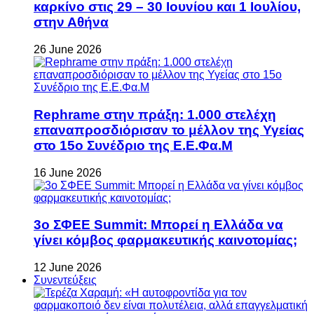
καρκίνο στις 29 – 30 Ιουνίου και 1 Ιουλίου,
στην Αθήνα
26 June 2026
Rephrame στην πράξη: 1.000 στελέχη
επαναπροσδιόρισαν το μέλλον της Υγείας
στο 15ο Συνέδριο της Ε.Ε.Φα.Μ
16 June 2026
3ο ΣΦΕΕ Summit: Μπορεί η Ελλάδα να
γίνει κόμβος φαρμακευτικής καινοτομίας;
12 June 2026
Συνεντεύξεις