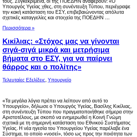
τους. Συγκεκριμένα, οι της ΠΟΕΔΗΝ αναφέρουν: «Ο
Υπουργός Υγείας χθες, στη συνέντευξη Τύπου, περιέγραψε
την κακή κατάσταση του ΕΣΥ, επιβεβαιώνοντας απόλυτα
σχετικές καταγγελίες και στοιχεία της ΠΟΕΔΗΝ …
Περισσότερα »
Κικίλιας: «Στόχος μας να γίνονται
σιγά-σιγά μικρά και μετρήσιμα
βήματα στο ΕΣΥ, για να παίρνει
θάρρος και ο πολίτης»
Τελευταίες Εξελίξεις
,
Υπουργείο
«Τα μεγάλα λόγια πρέπει να λείπουν από αυτό το
Υπουργείο», δήλωσε ο Υπουργός Υγείας, Βασίλης Κικίλιας,
στη συνέντευξη Τύπου που πραγματοποιήθηκε σήμερα στην
Αριστοτέλους, με σκοπό να ενημερωθεί η Κοινή Γνώμη
σχετικά με τη σημερινή κατάσταση του Εθνικού Συστήματος
Υγείας. Η νέα ηγεσία του Υπουργείου Υγείας παρέλαβε ένα
Σύστημα, το οποίο «νοσεί», τόσο ως προς την ποιότητα των