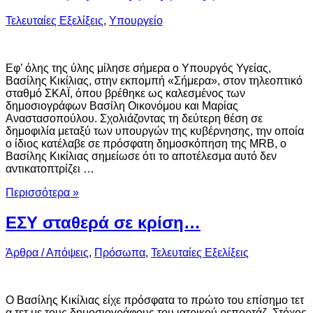
Τελευταίες Εξελίξεις
,
Υπουργείο
Εφ’ όλης της ύλης μίλησε σήμερα ο Υπουργός Υγείας,
Βασίλης Κικίλιας, στην εκπομπή «Σήμερα», στον τηλεοπτικό
σταθμό ΣΚΑΪ, όπου βρέθηκε ως καλεσμένος των
δημοσιογράφων Βασίλη Οικονόμου και Μαρίας
Αναστασοπούλου. Σχολιάζοντας τη δεύτερη θέση σε
δημοφιλία μεταξύ των υπουργών της κυβέρνησης, την οποία
ο ίδιος κατέλαβε σε πρόσφατη δημοσκόπηση της MRB, ο
Βασίλης Κικίλιας σημείωσε ότι το αποτέλεσμα αυτό δεν
αντικατοπτρίζει …
Περισσότερα »
ΕΣΥ σταθερά σε κρίση…
Άρθρα / Απόψεις
,
Πρόσωπα
,
Τελευταίες Εξελίξεις
Ο Βασίλης Κικίλιας είχε πρόσφατα το πρώτο του επίσημο τετ
α τετ με τους δημοσιογράφους του ιατρικού ρεπορτάζ. Στόχος