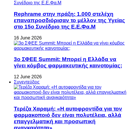
Rephrame στην πράξη: 1.000 στελέχη
επαναπροσδιόρισαν το μέλλον της Υγείας
στο 15ο Συνέδριο της Ε.Ε.Φα.Μ
16 June 2026
3ο ΣΦΕΕ Summit: Μπορεί η Ελλάδα να
γίνει κόμβος φαρμακευτικής καινοτομίας;
12 June 2026
Συνεντεύξεις
Τερέζα Χαραμή: «Η αυτοφροντίδα για τον
φαρμακοποιό δεν είναι πολυτέλεια, αλλά
επαγγελματική και προσωπική
αναγκαιότητα»