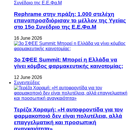
Rephrame στην πράξη: 1.000 στελέχη
επαναπροσδιόρισαν το μέλλον της Υγείας
στο 15ο Συνέδριο της Ε.Ε.Φα.Μ
16 June 2026
3ο ΣΦΕΕ Summit: Μπορεί η Ελλάδα να
γίνει κόμβος φαρμακευτικής καινοτομίας;
12 June 2026
Συνεντεύξεις
Τερέζα Χαραμή: «Η αυτοφροντίδα για τον
φαρμακοποιό δεν είναι πολυτέλεια, αλλά
επαγγελματική και προσωπική
αναγκαιότητα»