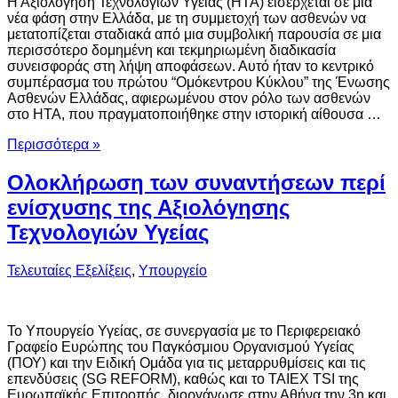
Η Αξιολόγηση Τεχνολογιών Υγείας (HTA) εισέρχεται σε μια
νέα φάση στην Ελλάδα, με τη συμμετοχή των ασθενών να
μετατοπίζεται σταδιακά από μια συμβολική παρουσία σε μια
περισσότερο δομημένη και τεκμηριωμένη διαδικασία
συνεισφοράς στη λήψη αποφάσεων. Αυτό ήταν το κεντρικό
συμπέρασμα του πρώτου “Ομόκεντρου Κύκλου” της Ένωσης
Ασθενών Ελλάδας, αφιερωμένου στον ρόλο των ασθενών
στο HTA, που πραγματοποιήθηκε στην ιστορική αίθουσα …
Περισσότερα »
Ολοκλήρωση των συναντήσεων περί
ενίσχυσης της Αξιολόγησης
Τεχνολογιών Υγείας
Τελευταίες Εξελίξεις
,
Υπουργείο
Το Υπουργείο Υγείας, σε συνεργασία με το Περιφερειακό
Γραφείο Ευρώπης του Παγκόσμιου Οργανισμού Υγείας
(ΠΟΥ) και την Ειδική Ομάδα για τις μεταρρυθμίσεις και τις
επενδύσεις (SG REFORM), καθώς και το TAIEX TSI της
Ευρωπαϊκής Επιτροπής, διοργάνωσε στην Αθήνα την 3η και