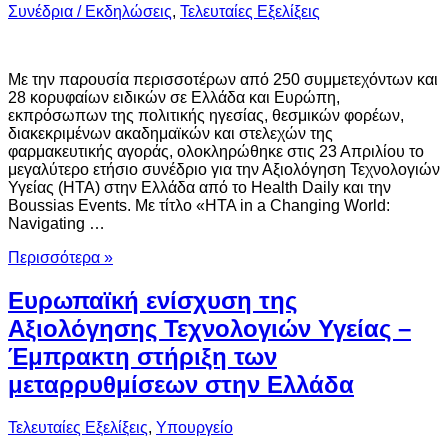
Συνέδρια / Εκδηλώσεις
,
Τελευταίες Εξελίξεις
Με την παρουσία περισσοτέρων από 250 συμμετεχόντων και
28 κορυφαίων ειδικών σε Ελλάδα και Ευρώπη,
εκπρόσωπων της πολιτικής ηγεσίας, θεσμικών φορέων,
διακεκριμένων ακαδημαϊκών και στελεχών της
φαρμακευτικής αγοράς, ολοκληρώθηκε στις 23 Απριλίου το
μεγαλύτερο ετήσιο συνέδριο για την Αξιολόγηση Τεχνολογιών
Υγείας (ΗΤΑ) στην Ελλάδα από τo Health Daily και την
Boussias Events. Με τίτλο «HTA in a Changing World:
Navigating …
Περισσότερα »
Ευρωπαϊκή ενίσχυση της
Αξιολόγησης Τεχνολογιών Υγείας –
Έμπρακτη στήριξη των
μεταρρυθμίσεων στην Ελλάδα
Τελευταίες Εξελίξεις
,
Υπουργείο