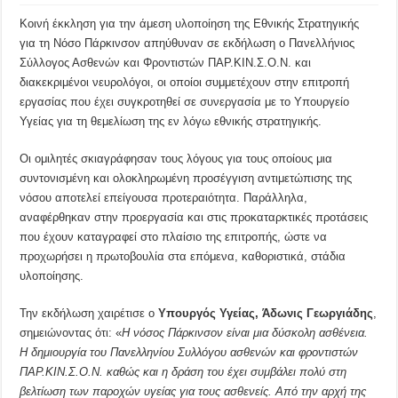
Κοινή έκκληση για την άμεση υλοποίηση της Εθνικής Στρατηγικής
για τη Νόσο Πάρκινσον απηύθυναν σε εκδήλωση ο Πανελλήνιος
Σύλλογος Ασθενών και Φροντιστών ΠΑΡ.ΚΙΝ.Σ.Ο.Ν. και
διακεκριμένοι νευρολόγοι, οι οποίοι συμμετέχουν στην επιτροπή
εργασίας που έχει συγκροτηθεί σε συνεργασία με το Υπουργείο
Υγείας για τη θεμελίωση της εν λόγω εθνικής στρατηγικής.
Οι ομιλητές σκιαγράφησαν τους λόγους για τους οποίους μια
συντονισμένη και ολοκληρωμένη προσέγγιση αντιμετώπισης της
νόσου αποτελεί επείγουσα προτεραιότητα. Παράλληλα,
αναφέρθηκαν στην προεργασία και στις προκαταρκτικές προτάσεις
που έχουν καταγραφεί στο πλαίσιο της επιτροπής, ώστε να
προχωρήσει η πρωτοβουλία στα επόμενα, καθοριστικά, στάδια
υλοποίησης.
Την εκδήλωση χαιρέτισε ο
Υπουργός Υγείας, Άδωνις Γεωργιάδης
,
σημειώνοντας ότι: «
H νόσος Πάρκινσον είναι μια δύσκολη ασθένεια.
Η δημιουργία του Πανελληνίου Συλλόγου ασθενών και φροντιστών
ΠΑΡ.ΚΙΝ.Σ.Ο.Ν. καθώς και η δράση του έχει συμβάλει πολύ στη
βελτίωση των παροχών υγείας για τους ασθενείς. Από την αρχή της