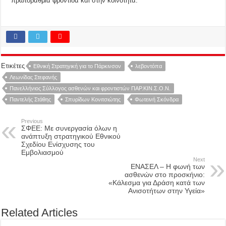
πρωτοβάθμια φροντίδα και στην κοινότητα.
Ετικέτες
Εθνική Στρατηγική για το Πάρκινσον
λεβοντόπα
Λεωνίδας Στεφανής
Πανελλήνιος Σύλλογος ασθενών και φροντιστών ΠΑΡ.ΚΙΝ.Σ.Ο.Ν.
Παντελής Στάθης
Σπυρίδων Κονιτσιώτης
Φωτεινή Σκόνδρα
Previous
ΣΦΕΕ: Με συνεργασία όλων η
ανάπτυξη στρατηγικού Εθνικού
Σχεδίου Ενίσχυσης του
Εμβολιασμού
Next
ΕΝΑΣΕΛ – Η φωνή των
ασθενών στο προσκήνιο:
«Κάλεσμα για Δράση κατά των
Ανισοτήτων στην Υγεία»
Related Articles