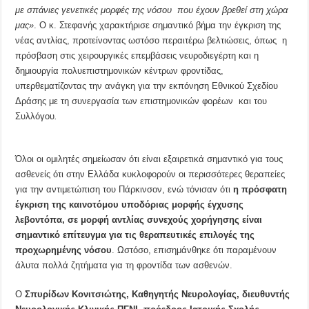
με σπάνιες γενετικές μορφές της νόσου που έχουν βρεθεί στη χώρα
μας»
. Ο κ. Στεφανής χαρακτήρισε σημαντικό βήμα την έγκριση της
νέας αντλίας, προτείνοντας ωστόσο περαιτέρω βελτιώσεις, όπως η
πρόσβαση στις χειρουργικές επεμβάσεις νευροδιεγέρτη και η
δημιουργία πολυεπιστημονικών κέντρων φροντίδας,
υπερθεματίζοντας την ανάγκη για την εκπόνηση Εθνικού Σχεδίου
Δράσης με τη συνεργασία των επιστημονικών φορέων και του
Συλλόγου
.
Όλοι οι ομιλητές σημείωσαν ότι είναι εξαιρετικά σημαντικό για τους
ασθενείς ότι στην Ελλάδα κυκλοφορούν οι περισσότερες θεραπείες
για την αντιμετώπιση του Πάρκινσον, ενώ τόνισαν ότι
η πρόσφατη
έγκριση της καινοτόμου υποδόριας μορφής έγχυσης
λεβοντόπα, σε μορφή αντλίας συνεχούς χορήγησης είναι
σημαντικό επίτευγμα για τις θεραπευτικές επιλογές της
προχωρημένης νόσου
. Ωστόσο, επισημάνθηκε ότι παραμένουν
άλυτα πολλά ζητήματα για τη φροντίδα των ασθενών.
Ο
Σπυρίδων Κονιτσιώτης,
Καθηγητής Νευρολογίας, διευθυντής