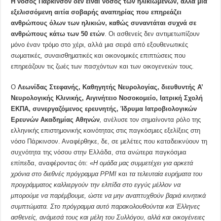
Η νόσος Πάρκινσον δεν είναι νόσος των ηλικιωμένων, αλλά μια
εξελισσόμενη αιτία σοβαρής αναπηρίας που επηρεάζει
ανθρώπους όλων των ηλικιών, καθώς συναντάται συχνά σε
ανθρώπους κάτω των 50 ετών
. Οι ασθενείς δεν αντιμετωπίζουν
μόνο έναν τρόμο στο χέρι, αλλά μια σειρά από εξουθενωτικές
σωματικές, συναισθηματικές και οικονομικές επιπτώσεις που
επηρεάζουν τις ζωές των πασχόντων και των οικογενειών τους.
Ο
Λεωνίδας Στεφανής,
Καθηγητής Νευρολογίας, διευθυντής Α’
Νευρολογικής Κλινικής, Αιγινήτειο Νοσοκομείο, Ιατρική Σχολή
ΕΚΠΑ, συνεργαζόμενος ερευνητής, Ίδρυμα Ιατροβιολογικών
Ερευνών Ακαδημίας Αθηνών
,
ανέλυσε τον σημαίνοντα ρόλο της
ελληνικής επιστημονικής κοινότητας στις παγκόσμιες εξελίξεις στη
νόσο Πάρκινσον. Αναφέρθηκε, δε, σε μελέτες που καταδεικνύουν τη
συχνότητα της νόσου στην Ελλάδα, στα ανώτερα παγκόσμια
επίπεδα, αναφέροντας ότι: «
Η ομάδα μας συμμετέχει για αρκετά
χρόνια στο διεθνές πρόγραμμα PPMI
και
τα τελευταία ευρήματα του
προγράμματος καλλιεργούν την ελπίδα στο εγγύς μέλλον να
μπορούμε να παρέμβουμε, ώστε να μην αναπτυχθούν βαριά κινητικά
συμπτώματα. Στο πρόγραμμα αυτό παρακολουθούνται και Έλληνες
ασθενείς, ανάμεσά τους και μέλη του Συλλόγου, αλλά και οικογένειες