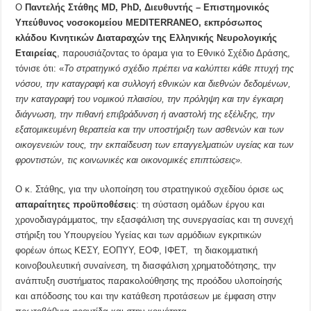
Ο
Παντελής Στάθης MD, PhD, Διευθυντής – Επιστημονικός
Υπεύθυνος νοσοκομείου MEDITERRANEO, εκπρόσωπος
κλάδου Κινητικών Διαταραχών της Ελληνικής Νευρολογικής
Εταιρείας
, παρουσιάζοντας το όραμα για το Εθνικό Σχέδιο Δράσης,
τόνισε ότι: «
Το στρατηγικό σχέδιο πρέπει να καλύπτει κάθε πτυχή της
νόσου, την καταγραφή και συλλογή εθνικών και διεθνών δεδομένων,
την καταγραφή του νομικού πλαισίου, την πρόληψη και την έγκαιρη
διάγνωση, την πιθανή επιβράδυνση ή αναστολή της εξέλιξης, την
εξατομικευμένη θεραπεία και την υποστήριξη των ασθενών και των
οικογενειών τους, την εκπαίδευση των επαγγελματιών υγείας και των
φροντιστών, τις κοινωνικές και οικονομικές επιπτώσεις».
Ο κ. Στάθης, για την υλοποίηση του στρατηγικού σχεδίου όρισε ως
απαραίτητες
προϋποθέσεις
: τη σύσταση ομάδων έργου και
χρονοδιαγράμματος, την εξασφάλιση της συνεργασίας και τη συνεχή
στήριξη του Υπουργείου Υγείας και των αρμόδιων εγκριτικών
φορέων όπως ΚΕΣΥ, ΕΟΠΥΥ, ΕΟΦ, ΙΦΕΤ, τη διακομματική
κοινοβουλευτική συναίνεση, τη διασφάλιση χρηματοδότησης, την
ανάπτυξη συστήματος παρακολούθησης της προόδου υλοποίησής
και απόδοσης του και την κατάθεση προτάσεων με έμφαση στην