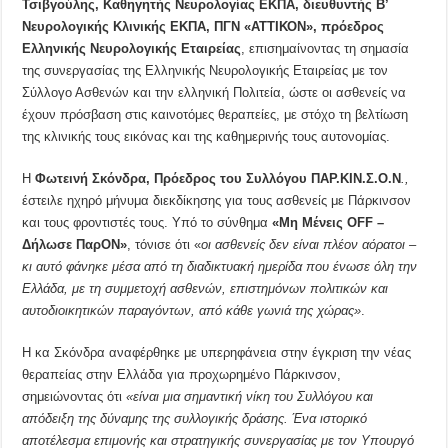
Τσιβγούλης, Καθηγητής Νευρολογίας ΕΚΠΑ, διευθυντής Β’
Νευρολογικής Κλινικής ΕΚΠΑ, ΠΓΝ «ΑΤΤΙΚΟΝ», πρόεδρος
Ελληνικής Νευρολογικής Εταιρείας
, επισημαίνοντας τη σημασία
της συνεργασίας της Ελληνικής Νευρολογικής Εταιρείας με τον
Σύλλογο Ασθενών και την ελληνική Πολιτεία, ώστε οι ασθενείς να
έχουν πρόσβαση στις καινοτόμες θεραπείες, με στόχο τη βελτίωση
της κλινικής τους εικόνας και της καθημερινής τους αυτονομίας.
Η
Φωτεινή Σκόνδρα, Πρόεδρος του Συλλόγου ΠΑΡ.ΚΙΝ.Σ.Ο.Ν
.,
έστειλε ηχηρό μήνυμα διεκδίκησης για τους ασθενείς με Πάρκινσον
και τους φροντιστές τους. Υπό το σύνθημα
«Μη Μένεις
OFF
–
Δήλωσε Παρ
ON
»
, τόνισε ότι «
οι ασθενείς δεν είναι πλέον αόρατοι –
κι αυτό φάνηκε μέσα από τη διαδικτυακή ημερίδα που ένωσε όλη την
Ελλάδα, με τη συμμετοχή ασθενών, επιστημόνων πολιτικών και
αυτοδιοικητικών παραγόντων, από κάθε γωνιά της χώρας»
.
Η κα Σκόνδρα αναφέρθηκε με υπερηφάνεια στην έγκριση την νέας
θεραπείας στην Ελλάδα για προχωρημένο Πάρκινσον,
σημειώνοντας ότι
«είναι μια σημαντική νίκη του Συλλόγου και
απόδειξη της δύναμης της συλλογικής δράσης. Ένα ιστορικό
αποτέλεσμα επιμονής και στρατηγικής συνεργασίας με τον Υπουργό