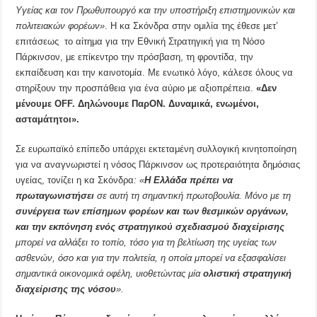
Υγείας και τον Πρωθυπουργό και την υποστήριξη επιστημονικών και
πολιτειακών φορέων»
. Η κα Σκόνδρα στην ομιλία της έθεσε μετ’
επιτάσεως το αίτημα για την Εθνική Στρατηγική για τη Νόσο
Πάρκινσον, με επίκεντρο την πρόσβαση, τη φροντίδα, την
εκπαίδευση και την καινοτομία. Με ενωτικό λόγο, κάλεσε όλους να
στηρίξουν την προσπάθεια για ένα αύριο με αξιοπρέπεια.
«Δεν
μένουμε
OFF
. Δηλώνουμε Παρ
ON
. Δυναμικά, ενωμένοι,
ασταμάτητοι».
Σε ευρωπαϊκό επίπεδο υπάρχει εκτεταμένη συλλογική κινητοποίηση
για να αναγνωριστεί η νόσος Πάρκινσον ως προτεραιότητα δημόσιας
υγείας, τονίζει η κα Σκόνδρα
:
«
Η Ελλάδα
πρέπει να
πρωταγωνιστήσει
σε αυτή τη
σημαντική πρωτοβουλία. Μόνο
με
τη
συνέργεια των επίσημων φορέων και
των
θεσμικών οργάνων
,
και
την
εκπόνηση
ενός
στρατηγικού σχεδιασμού διαχείρισης
μπορεί να αλλάξει το τοπίο
, τόσο για τη βελτίωση της υγείας των
ασθενών, όσο και για την πολιτεία, η οποία μπορεί να εξασφαλίσει
σημαντικά οικονομικά οφέλη, υιοθετώντας μία
ολιστική στρατηγική
διαχείρισης της νόσου
».