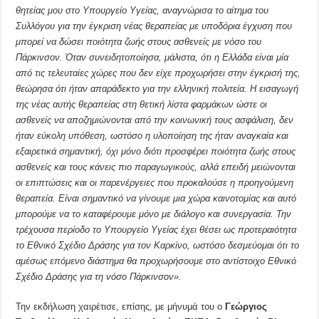
θητείας μου στο Υπουργείο Υγείας, αναγνώρισα το αίτημα του
Συλλόγου για την έγκριση νέας θεραπείας με υποδόρια έγχυση που
μπορεί να δώσει ποιότητα ζωής στους ασθενείς με νόσο του
Πάρκινσον. Όταν συνειδητοποίησα, μάλιστα, ότι η Ελλάδα είναι μία
από τις τελευταίες χώρες που δεν είχε προχωρήσει στην έγκρισή της,
θεώρησα ότι ήταν απαράδεκτο για την ελληνική πολιτεία. Η εισαγωγή
της νέας αυτής θεραπείας στη θετική λίστα φαρμάκων ώστε οι
ασθενείς να αποζημιώνονται από την κοινωνική τους ασφάλιση, δεν
ήταν εύκολη υπόθεση, ωστόσο η υλοποίηση της ήταν αναγκαία και
εξαιρετικά σημαντική, όχι μόνο διότι προσφέρει ποιότητα ζωής στους
ασθενείς και τους κάνεις πιο παραγωγικούς, αλλά επειδή μειώνονται
οι επιπτώσεις και οι παρενέργειες που προκαλούσε η προηγούμενη
θεραπεία. Είναι σημαντικό να γίνουμε μια χώρα καινοτομίας και αυτό
μπορούμε να το καταφέρουμε μόνο με διάλογο και συνεργασία. Την
τρέχουσα περίοδο το Υπουργείο Υγείας έχει θέσει ως προτεραιότητα
το Εθνικό Σχέδιο Δράσης για τον Καρκίνο, ωστόσο δεσμεύομαι ότι το
αμέσως επόμενο διάστημα θα προχωρήσουμε στο αντίστοιχο Εθνικό
Σχέδιο Δράσης για τη νόσο Πάρκινσον».
Την εκδήλωση χαιρέτισε, επίσης, με μήνυμά του ο
Γεώργιος