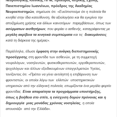
Νευρολογικής Κλινικής ΠΓΝΙ, πρόεδρος Ιατρικής Σχολής
Πανεπιστημίου Ιωαννίνων, πρόεδρος της Ακαδημίας
Νευροεπιστημών
,
σημείωσε ότι: «
Ευελπιστούμε ότι η πολιτεία θα
κινηθεί στην ίδια κατεύθυνση, θα αξιολογήσει και θα εγκρίνει την
αποζημίωση χρήσης και άλλων καινοτόμων παρεμβάσεων, όπως των
ασύρματων αισθητήρων
, που φοράει ο ασθενής, καταγράφοντας με
μεγάλη ακρίβεια τα κινητικά συμπτώματα
και τις
διακυμάνσεις
κατά τη διάρκεια της ημέρας
».
Παράλληλα, έδωσε
έμφαση στην ανάγκη διεπιστημονικής
προσέγγισης
στη φροντίδα των ασθενών, με τη συμμετοχή
νευρολόγων, νοσηλευτών, φυσικοθεραπευτών, εργοθεραπευτών,
ψυχολόγων και άλλων εξειδικευμένων επαγγελματιών Υγείας,
τονίζοντας ότι:
«Πρέπει να γίνει αντιληπτή η επιβάρυνση των
φροντιστών, οι οποίοι λόγω των ελλιπών υποστηρικτικών
υπηρεσιών από την ελληνική πολιτεία, επωμίζονται ένα μεγάλο φορτίο
φροντίδας.
Είναι απαραίτητα τα προγράμματα υποστήριξης,
όπως η βοήθεια στο σπίτι, η ενίσχυση δομών πρόνοιας και η
δημιουργία μιας μονάδας χρόνιας νοσηλείας
, η οποία
απουσιάζει από την Ελλάδα».