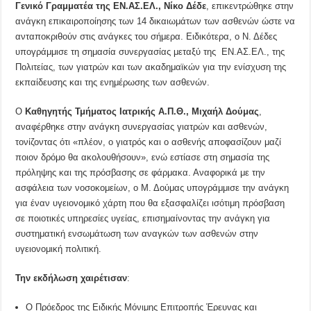
Γενικό Γραμματέα της ΕΝ.ΑΣ.ΕΛ.,
Νίκο Δέδε
, επικεντρώθηκε στην
ανάγκη επικαιροποίησης των 14 δικαιωμάτων των ασθενών ώστε να
ανταποκριθούν στις ανάγκες του σήμερα. Ειδικότερα, ο Ν. Δέδες
υπογράμμισε τη σημασία συνεργασίας μεταξύ της ΕΝ.ΑΣ.ΕΛ., της
Πολιτείας, των γιατρών και των ακαδημαϊκών για την ενίσχυση της
εκπαίδευσης και της ενημέρωσης των ασθενών.
Ο
Καθηγητής Τμήματος Ιατρικής Α.Π.Θ.,
Μιχαήλ Δούμας
,
αναφέρθηκε στην ανάγκη συνεργασίας γιατρών και ασθενών,
τονίζοντας ότι «πλέον, ο γιατρός και ο ασθενής αποφασίζουν μαζί
ποιον δρόμο θα ακολουθήσουν», ενώ εστίασε στη σημασία της
πρόληψης και της πρόσβασης σε φάρμακα. Αναφορικά με την
ασφάλεια των νοσοκομείων, ο Μ. Δούμας υπογράμμισε την ανάγκη
για έναν υγειονομικό χάρτη που θα εξασφαλίζει ισότιμη πρόσβαση
σε ποιοτικές υπηρεσίες υγείας, επισημαίνοντας την ανάγκη για
συστηματική ενσωμάτωση των αναγκών των ασθενών στην
υγειονομική πολιτική.
Την εκδήλωση χαιρέτισαν
:
Ο Πρόεδρος της Ειδικής Μόνιμης Επιτροπής Έρευνας και