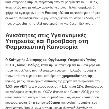
καθυστερήσεις στην εξυπηρέτηση από τα φαρμακεία του ΕΟΠΥΥ,
ιδίως εκτός των μεγάλων αστικών κέντρων. Τέλος, σημείωσε ότι
φάρμακα εγκεκριμένα στην Ευρώπη εδώ και περισσότερο από μια
δεκαετία εξακολουθούν να μην αποζημιώνονται στην Ελλάδα, κάτι
που, όπως είπε, αποτελεί προτεραιότητα για άμεση βελτίωση.
Ανισότητες στις Υγειονομικές
Υπηρεσίες και Πρόσβαση στη
Φαρμακευτική Καινοτομία
Ο
Καθηγητής Διοίκησης και Οργάνωσης Υπηρεσιών Υγείας
Δ.Π.Θ.,
Νίκος Πολύζος
, κατά την κεντρική ομιλία του, ανέφερε ότι
παρά τις αυξήσεις των τελευταίων χρόνων, η Ελλάδα παραμένει
πίσω από τον ευρωπαϊκό μέσο όρο στη
χρηματοδότηση της
υγείας
, με τις υγειονομικές δαπάνες της χώρας να ανέρχονται στο
9,5% του ΑΕΠ
, ενώ ο μέσος όρος στην Ε.Ε. είναι
11%
. Βασιζόμενος
σε πρόσφατα στοιχεία του ΟΟΣΑ (Health at a Glance 2024) για τις
ανικανοποίητες ανάγκες των συμπολιτών μας κυρίως εξαιτίας του
κόστους, τόνισε ότι η
χρηματοδότηση
της υγείας παραμένει ένα
διαρθρωτικό ζήτημα, ενώ η πολύ υψηλή
ιδιωτική δαπάνη
τα