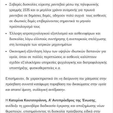
Σοβαρές δυσκολίες εύρεσης ραντεβού μέσω της τηλεφωνικής
γραμμής 1535 και οι μεγάλοι χρόνοι αναμονής για πρωινά
ραντεβού σε δημόσιες δομές, οδηγούν πολύ συχνά τους ασθενείς
σε ιδιωτικές δομές επιβαρύνοντας σημαντικά το μηνιαίο
προϋπολογισμό τους
Έλλειψη ιατροτεχνολογικού εξοπλισμού και ασθενοφόρων και
δυσκολίες λόγω ελλιπούς συντήρησης ή ανεπαρκούς στελέχωσης
στη λειτουργία των ιατρικών μηχανημάτων
Οικονομική εξάντληση λόγω των υψηλών ιδιωτικών δαπανών για
υγεία, όπου σε πολλές περιπτώσεις οι ασθενείς καλύπτουν
σχεδόν εξ’ολοκλήρου υπηρεσίες ψυχολογικής και διατροφολογικής
υποστήριξης, φυσικοθεραπείες κ.α.
Επισήμαναν, δε χαρακτηριστικά ότι
«η διεύρυνση του χάσματος στην
πρόσβαση συνιστά κατάφωρη παραβίαση του δικαιώματος στην υγεία
και απαιτεί άμεση, συλλογική αντίδραση».
Η
Κατερίνα Κουτσογιάννη, Α’ Αντιπρόεδρος της Ένωσης
,
ανέδειξε τη χρονοβόρα διαδικασία έγκρισης και αποζημίωσης νέων
θεραπειών, επισημαίνοντας τη δυσκολία πρόσβασης ειδικά στην