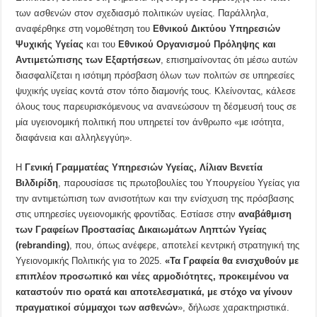
των ασθενών στον σχεδιασμό πολιτικών υγείας. Παράλληλα,
αναφέρθηκε στη νομοθέτηση του
Εθνικού Δικτύου Υπηρεσιών
Ψυχικής Υγείας
και του
Εθνικού Οργανισμού Πρόληψης και
Αντιμετώπισης των Εξαρτήσεων
, επισημαίνοντας ότι μέσω αυτών
διασφαλίζεται η ισότιμη πρόσβαση όλων των πολιτών σε υπηρεσίες
ψυχικής υγείας κοντά στον τόπο διαμονής τους. Κλείνοντας, κάλεσε
όλους τους παρευρισκόμενους να ανανεώσουν τη δέσμευσή τους σε
μία υγειονομική πολιτική που υπηρετεί τον άνθρωπο «με ισότητα,
διαφάνεια και αλληλεγγύη».
Η
Γενική Γραμματέας Υπηρεσιών Υγείας,
Λίλιαν Βενετία
Βιλδιρίδη
, παρουσίασε τις πρωτοβουλίες του Υπουργείου Υγείας για
την αντιμετώπιση των ανισοτήτων και την ενίσχυση της πρόσβασης
στις υπηρεσίες υγειονομικής φροντίδας. Εστίασε στην
αναβάθμιση
των Γραφείων Προστασίας Δικαιωμάτων Ληπτών Υγείας
(rebranding)
, που, όπως ανέφερε, αποτελεί κεντρική στρατηγική της
Υγειονομικής Πολιτικής για το 2025.
«Τα Γραφεία θα ενισχυθούν με
επιπλέον προσωπικό και νέες αρμοδιότητες, προκειμένου να
καταστούν πιο ορατά και αποτελεσματικά, με στόχο να γίνουν
πραγματικοί σύμμαχοι των ασθενών
», δήλωσε χαρακτηριστικά.