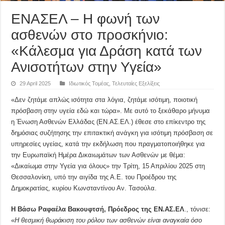
ΕΝΑΣΕΛ – Η φωνή των
ασθενών στο προσκήνιο:
«Κάλεσμα για Δράση κατά των
Ανισοτήτων στην Υγεία»
29 April 2025
Ιδιωτικός Τομέας
,
Τελευταίες Εξελίξεις
«Δεν ζητάμε απλώς ισότητα στα λόγια, ζητάμε ισότιμη, ποιοτική
πρόσβαση στην υγεία εδώ και τώρα». Με αυτό το ξεκάθαρο μήνυμα
η Ένωση Ασθενών Ελλάδας (ΕΝ.ΑΣ.ΕΛ.) έθεσε στο επίκεντρο της
δημόσιας συζήτησης την επιτακτική ανάγκη για ισότιμη πρόσβαση σε
υπηρεσίες υγείας, κατά την εκδήλωση που πραγματοποιήθηκε για
την Ευρωπαϊκή Ημέρα Δικαιωμάτων των Ασθενών με θέμα:
«Δικαίωμα στην Υγεία για όλους» την Τρίτη, 15 Απριλίου 2025 στη
Θεσσαλονίκη, υπό την αιγίδα της Α.Ε. του Προέδρου της
Δημοκρατίας, κυρίου Κωνσταντίνου Αν. Τασούλα.
Η Βάσω Ραφαέλα Βακουφτσή, Πρόεδρος της ΕΝ.ΑΣ.ΕΛ
., τόνισε:
«
Η θεσμική θωράκιση του ρόλου των ασθενών είναι αναγκαία όσο