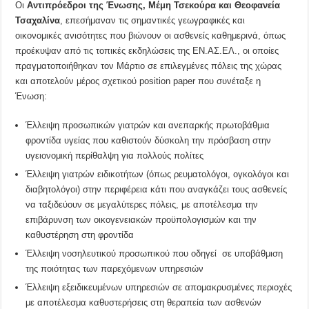
Οι
Αντιπρόεδροι της Ένωσης,
Μέμη Τσεκούρα και Θεοφανεία
Τσαχαλίνα
, επεσήμαναν τις σημαντικές γεωγραφικές και
οικονομικές ανισότητες που βιώνουν οι ασθενείς καθημερινά, όπως
προέκυψαν από τις τοπικές εκδηλώσεις της ΕΝ.ΑΣ.ΕΛ., οι οποίες
πραγματοποιήθηκαν τον Μάρτιο σε επιλεγμένες πόλεις της χώρας
και αποτελούν μέρος σχετικού position paper που συνέταξε η
Ένωση:
Έλλειψη προσωπικών γιατρών και ανεπαρκής πρωτοβάθμια
φροντίδα υγείας που καθιστούν δύσκολη την πρόσβαση στην
υγειονομική περίθαλψη για πολλούς πολίτες
Έλλειψη γιατρών ειδικοτήτων (όπως ρευματολόγοι, ογκολόγοι και
διαβητολόγοι) στην περιφέρεια κάτι που αναγκάζει τους ασθενείς
να ταξιδεύουν σε μεγαλύτερες πόλεις, με αποτέλεσμα την
επιβάρυνση των οικογενειακών προϋπολογισμών και την
καθυστέρηση στη φροντίδα
Έλλειψη νοσηλευτικού προσωπικού που οδηγεί σε υποβάθμιση
της ποιότητας των παρεχόμενων υπηρεσιών
Έλλειψη εξειδικευμένων υπηρεσιών σε απομακρυσμένες περιοχές
με αποτέλεσμα καθυστερήσεις στη θεραπεία των ασθενών