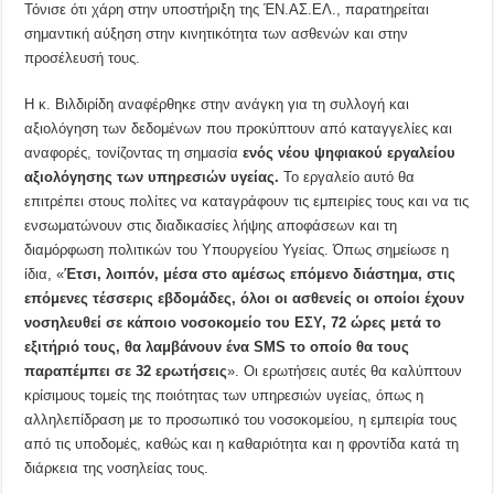
Τόνισε ότι χάρη στην υποστήριξη της ΈΝ.ΑΣ.ΕΛ., παρατηρείται
σημαντική αύξηση στην κινητικότητα των ασθενών και στην
προσέλευσή τους.
Η κ. Βιλδιρίδη αναφέρθηκε στην ανάγκη για τη συλλογή και
αξιολόγηση των δεδομένων που προκύπτουν από καταγγελίες και
αναφορές, τονίζοντας τη σημασία
ενός νέου ψηφιακού εργαλείου
αξιολόγησης των υπηρεσιών υγείας.
Το εργαλείο αυτό θα
επιτρέπει στους πολίτες να καταγράφουν τις εμπειρίες τους και να τις
ενσωματώνουν στις διαδικασίες λήψης αποφάσεων και τη
διαμόρφωση πολιτικών του Υπουργείου Υγείας. Όπως σημείωσε η
ίδια, «
Έτσι, λοιπόν, μέσα στο αμέσως επόμενο διάστημα, στις
επόμενες τέσσερις εβδομάδες, όλοι οι ασθενείς οι οποίοι έχουν
νοσηλευθεί σε κάποιο νοσοκομείο του ΕΣΥ, 72 ώρες μετά το
εξιτήριό τους, θα λαμβάνουν ένα SMS το οποίο θα τους
παραπέμπει σε 32 ερωτήσεις
». Οι ερωτήσεις αυτές θα καλύπτουν
κρίσιμους τομείς της ποιότητας των υπηρεσιών υγείας, όπως η
αλληλεπίδραση με το προσωπικό του νοσοκομείου, η εμπειρία τους
από τις υποδομές, καθώς και η καθαριότητα και η φροντίδα κατά τη
διάρκεια της νοσηλείας τους.