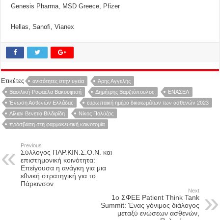
Genesis Pharma, MSD Greece, Pfizer
Hellas, Sanofi, Vianex
Ετικέτες
ανισότητες στην υγεία
Άρης Αγγελής
Βασιλική-Ραφαέλα Βακουφτσή
Δημήτρης Βαρζτόπουλος
ΕΝΑΣΕΛ
Ένωση Ασθενών Ελλάδας
ευρωπαϊκή ημέρα δικαιωμάτων των ασθενών 2023
Λίλιαν Βενετία Βιλδιρίδη
Νίκος Πολύζος
πρόσβαση στη φαρμακευτική καινοτομία
Previous
Σύλλογος ΠΑΡ.ΚΙΝ.Σ.Ο.Ν. και
επιστημονική κοινότητα:
Επείγουσα η ανάγκη για μια
εθνική στρατηγική για το
Πάρκινσον
Next
1ο ΣΦΕΕ Patient Think Tank
Summit: Ένας γόνιμος διάλογος
μεταξύ ενώσεων ασθενών,