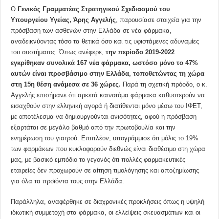
Ο
Γενικός Γραμματέας Στρατηγικού Σχεδιασμού του
Υπουργείου Υγείας, Άρης Αγγελής
, παρουσίασε στοιχεία για την
πρόσβαση των ασθενών στην Ελλάδα σε νέα φάρμακα,
αναδεικνύοντας τόσο τα θετικά όσο και τις υφιστάμενες αδυναμίες
του συστήματος. Όπως ανέφερε,
την περίοδο 2019-2022
εγκρίθηκαν συνολικά 167 νέα φάρμακα, ωστόσο μόνο το 47%
αυτών είναι προσβάσιμο στην Ελλάδα, τοποθετώντας τη χώρα
στη 15η θέση ανάμεσα σε 36 χώρες.
Παρά τη σχετική πρόοδο, ο κ.
Αγγελής επισήμανε ότι αρκετά καινοτόμα φάρμακα καθυστερούν να
εισαχθούν στην ελληνική αγορά ή διατίθενται μόνο μέσω του ΙΦΕΤ,
με αποτέλεσμα να δημιουργούνται ανισότητες, αφού η πρόσβαση
εξαρτάται σε μεγάλο βαθμό από την πρωτοβουλία και την
ενημέρωση του γιατρού. Επιπλέον, υπογράμμισε ότι μόλις το 19%
των φαρμάκων που κυκλοφορούν διεθνώς είναι διαθέσιμο στη χώρα
μας, με βασικό εμπόδιο το γεγονός ότι πολλές φαρμακευτικές
εταιρείες δεν προχωρούν σε αίτηση τιμολόγησης και αποζημίωσης
για όλα τα προϊόντα τους στην Ελλάδα.
Παράλληλα, αναφέρθηκε σε διαχρονικές προκλήσεις όπως η υψηλή
ιδιωτική συμμετοχή στα φάρμακα, οι ελλείψεις σκευασμάτων και οι