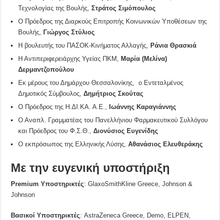
Τεχνολογίας της Βουλής,
Στράτος Σιμόπουλος
Ο Πρόεδρος της Διαρκούς Επιτροπής Κοινωνικών Υποθέσεων της
Βουλής,
Γιώργος Στύλιος
Η βουλευτής του ΠΑΣΟΚ-Κινήματος Αλλαγής,
Ράνια Θρασκιά
Η Αντιπεριφερειάρχης Υγείας ΠΚΜ,
Μαρία (Μελίνα)
Δερμαντζοπούλου
Εκ μέρους του Δημάρχου Θεσσαλονίκης, ο Εντεταλμένος
Δημοτικός Σύμβουλος,
Δημήτριος Σκούτας
Ο Πρόεδρος της Η.ΔΙ.ΚΑ. Α.Ε.,
Ιωάννης Καραγιάννης
Ο Αναπλ. Γραμματέας του Πανελλήνιου Φαρμακευτικού Συλλόγου
και Πρόεδρος του Φ.Σ.Θ.,
Διονύσιος Ευγενίδης
Ο εκπρόσωπος της Ελληνικής Λύσης,
Αθανάσιος Ελευθεράκης
Με την ευγενική υποστήριξη
Premium Υποστηρικτές
: GlaxoSmithKline Greece, Johnson &
Johnson
Βασικοί
Υποστηρικτές
: AstraZeneca Greece, Demo, ELPEN,