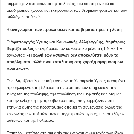
συμμετείχαν εκπρόσωποι της πολιτείας, του επιστημονικού και
ακαδημαϊκού χώρου, και εκπρόσωποι των θεσμικών φορέων και των
συλλόγων ασθενών.
Η αναγνώριση των προκλήσεων και τα βήματα προς τη λύση
Ο
Υφυπουργός Υγείας και Κοινωνικής Αλληλεγγύης,
Δημήτριος
Βαρτζόπουλος
υπογράμμισε τον καθοριστικό ρόλο της ΕΝ.ΑΣ.ΕΛ.,
τονίζοντας:
«Η φωνή των ασθενών δεν αποκαλύπτει μόνο τα
προβλήματα, αλλά είναι καταλυτική στη χάραξη εφαρμόσιμων
πολιτικών»
.
Ο κ. Βαρτζόπουλος επισήμανε πως το Υπουργείο Υγείας παραμένει
προσηλωμένο στη βελτίωση της ποιότητας των υπηρεσιών, την
ενίσχυση της πρόληψης, την προώθηση της ψηφιακής καινοτομίας
και την ενίσχυση της προσβασιμότητας, υπογραμμίζοντας ότι η
επιτυχία αυτής της προσπάθειας απαιτεί τη συνεργασία όλων: της
κοινωνίας των πολιτών, των επαγγελματιών υγείας, των συλλόγων
ασθενών και της Πολιτείας.
Επιπλέον, εστίασε στη σημασία της ενεργού συμμετοχής των ίδιων