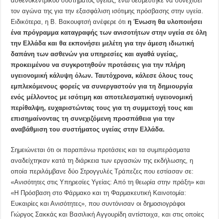
ασθενοκεντρικού συστήματος υγείας, ενώ δεσμεύτηκε να συνεχίσει
τον αγώνα της για την εξασφάλιση ισότιμης πρόσβασης στην υγεία.
Ειδικότερα, η Β. Βακουφτσή ανέφερε ότι
η Ένωση θα υλοποιήσει
ένα πρόγραμμα καταγραφής των ανισοτήτων στην υγεία σε όλη
την Ελλάδα και θα εκπονήσει μελέτη για την άμεση ιδιωτική
δαπάνη των ασθενών για υπηρεσίες και αγαθά υγείας,
προκειμένου να συγκροτηθούν προτάσεις για την πλήρη
υγειονομική κάλυψη όλων. Ταυτόχρονα, κάλεσε όλους τους
εμπλεκόμενους φορείς να συνεργαστούν για τη δημιουργία
ενός μέλλοντος με ισότιμη και αποτελεσματική υγειονομική
περίθαλψη, ευχαριστώντας τους για τη συμμετοχή τους και
επισημαίνοντας τη συνεχιζόμενη προσπάθεια για την
αναβάθμιση του συστήματος υγείας στην Ελλάδα.
Σημειώνεται ότι οι παραπάνω προτάσεις και τα συμπεράσματα
αναδείχτηκαν κατά τη διάρκεια των εργασιών της εκδήλωσης, η
οποία περιλάμβανε δύο Στρογγυλές Τράπεζες που εστίασαν σε:
«Ανισότητες στις Υπηρεσίες Υγείας: Από τη θεωρία στην πράξη» και
«Η Πρόσβαση στο Φάρμακο και τη Φαρμακευτική Καινοτομία:
Ευκαιρίες και Ανισότητες», που συντόνισαν οι δημοσιογράφοι
Γιώργος Σακκάς και Βασιλική Αγγουρίδη αντίστοιχα, και στις οποίες