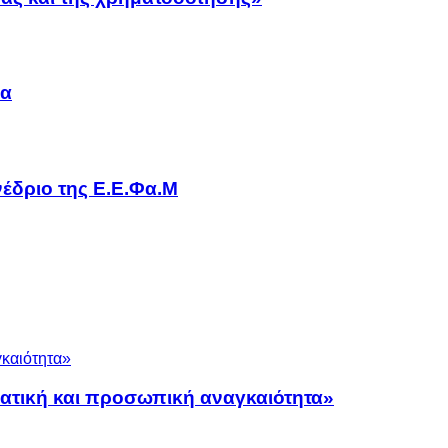
να
έδριο της Ε.Ε.Φα.Μ
ματική και προσωπική αναγκαιότητα»