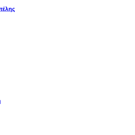
τέλης
η