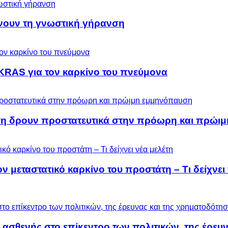
ύνουν τη γνωστική γήρανση
KRAS για τον καρκίνο του πνεύμονα
ση δρουν προστατευτικά στην πρόωρη και πρώι
μεταστατικό καρκίνο του προστάτη – Τι δείχνει 
 ασθενής στο επίκεντρο των πολιτικών, της έρευ