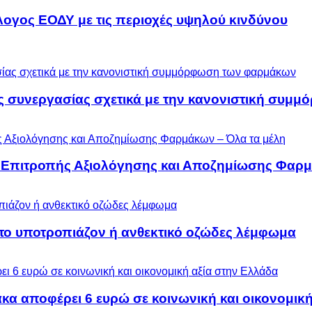
λογος ΕΟΔΥ με τις περιοχές υψηλού κινδύνου
ς συνεργασίας σχετικά με την κανονιστική συ
ς Επιτροπής Αξιολόγησης και Αποζημίωσης Φαρμ
 το υποτροπιάζον ή ανθεκτικό οζώδες λέμφωμα
α αποφέρει 6 ευρώ σε κοινωνική και οικονομική