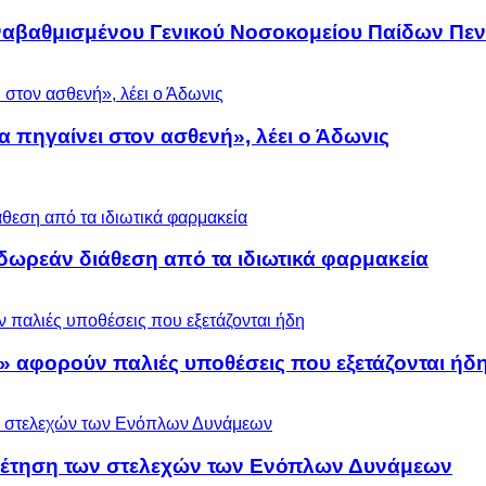
αναβαθμισμένου Γενικού Νοσοκομείου Παίδων Πεν
α πηγαίνει στον ασθενή», λέει ο Άδωνις
ωρεάν διάθεση από τα ιδιωτικά φαρμακεία
» αφορούν παλιές υποθέσεις που εξετάζονται ήδ
ρέτηση των στελεχών των Ενόπλων Δυνάμεων