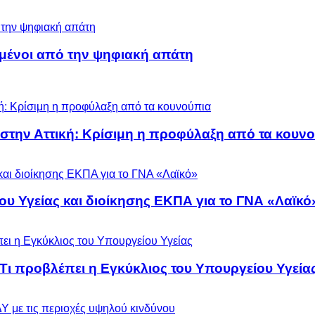
μένοι από την ψηφιακή απάτη
 στην Αττική: Κρίσιμη η προφύλαξη από τα κουν
ου Υγείας και διοίκησης ΕΚΠΑ για το ΓΝΑ «Λαϊκό
 Τι προβλέπει η Εγκύκλιος του Υπουργείου Υγεία