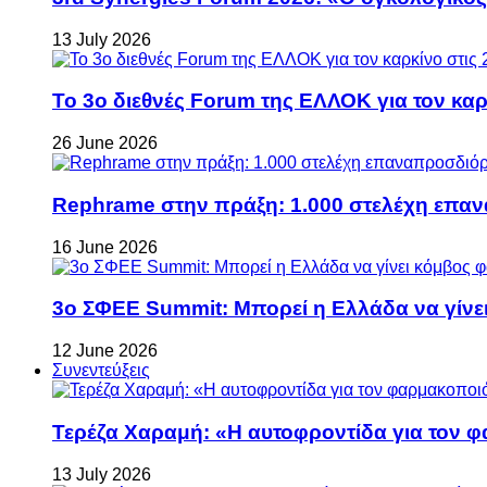
13 July 2026
Το 3ο διεθνές Forum της ΕΛΛΟΚ για τον καρκ
26 June 2026
Rephrame στην πράξη: 1.000 στελέχη επανα
16 June 2026
3ο ΣΦΕΕ Summit: Μπορεί η Ελλάδα να γίνει
12 June 2026
Συνεντεύξεις
Τερέζα Χαραμή: «Η αυτοφροντίδα για τον φ
13 July 2026