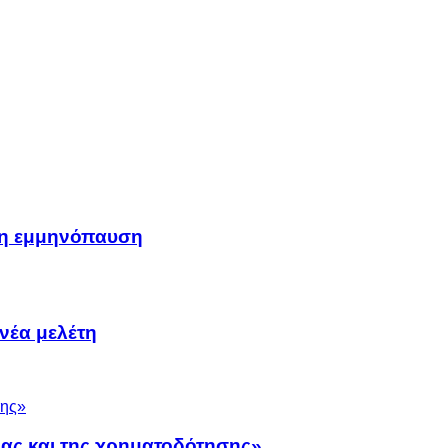
μη εμμηνόπαυση
νέα μελέτη
νας και της χρηματοδότησης»