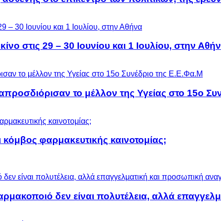
ίνο στις 29 – 30 Ιουνίου και 1 Ιουλίου, στην Αθή
προσδιόρισαν το μέλλον της Υγείας στο 15ο Συν
 κόμβος φαρμακευτικής καινοτομίας;
αρμακοποιό δεν είναι πολυτέλεια, αλλά επαγγελ