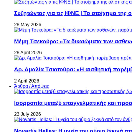
Συζητώντας για τις ΙΦΝΕ | Το στοίχημα της 
28 May 2026
Μέμη Τσεκούρα: «Τα δικαιώματα των ασθεν
28 April 2026
Δρ. Αμαλία Τσιατούρα: «Η αισθητική παρέμ
2 April 2026
Άρθρα / Απόψεις
Ισορροπία μεταξύ επαγγελματικής και προ
23 July 2026
Novartis Hellas: Η υγεία του αύριο ξεκινά