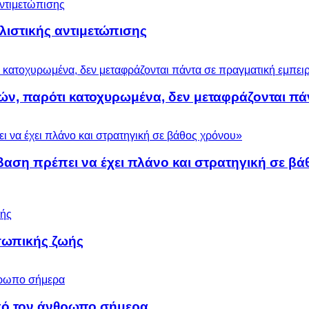
ολιστικής αντιμετώπισης
ών, παρότι κατοχυρωμένα, δεν μεταφράζονται πά
βαση πρέπει να έχει πλάνο και στρατηγική σε β
σωπικής ζωής
 από τον άνθρωπο σήμερα