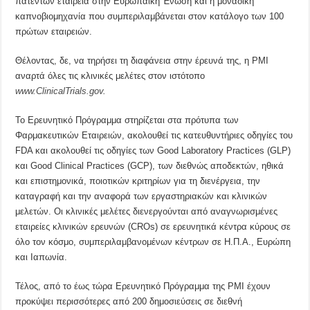
πατεντών εταιρεία στην Ευρωπαϊκή Ένωση και η μοναδική
καπνοβιομηχανία που συμπεριλαμβάνεται στον κατάλογο των 100
πρώτων εταιρειών.
Θέλοντας, δε, να τηρήσει τη διαφάνεια στην έρευνά της, η PMI
αναρτά όλες τις κλινικές μελέτες στον ιστότοπο
www.ClinicalTrials.gov
.
Το Ερευνητικό Πρόγραμμα στηρίζεται στα πρότυπα των
Φαρμακευτικών Εταιρειών, ακολουθεί τις κατευθυντήριες οδηγίες του
FDA και ακολουθεί τις οδηγίες των Good Laboratory Practices (GLP)
και Good Clinical Practices (GCP), των διεθνώς αποδεκτών, ηθικά
και επιστημονικά, ποιοτικών κριτηρίων για τη διενέργεια, την
καταγραφή και την αναφορά των εργαστηριακών και κλινικών
μελετών. Οι κλινικές μελέτες διενεργούνται από αναγνωρισμένες
εταιρείες κλινικών ερευνών (CROs) σε ερευνητικά κέντρα κύρους σε
όλο τον κόσμο, συμπεριλαμβανομένων κέντρων σε Η.Π.Α., Ευρώπη
και Ιαπωνία.
Τέλος, από το έως τώρα Ερευνητικό Πρόγραμμα της ΡΜΙ έχουν
προκύψει περισσότερες από 200 δημοσιεύσεις σε διεθνή