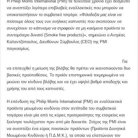
Η Philip Morris International (PMI) τα τελευταία χρόνια έχει δεσμευτεί
να αναπτύξει λιγότερο επιβλαβείς εναλλακτικές που μπορούν να
υποκαταστήσουν το συμβατικό τσιγάρο. «
Φιλοδοξία μας είναι να
πείσουμε όλους τους νυν ενήλικες καπνιστές που σκοπεύουν να
συνεχίσουν το κάπνισμα να στραφούν σε μη καιόμενα προϊόντα το
συντομότερο δυνατό
(Smoke free products)», σημειώνει ο Αντρέας
Καλαντζόπουλος, Διευθύνων Σύμβουλος (CEO) της PMI
παγκοσμίως.
Για
να επιτευχθεί η μείωση της βλάβης θα πρέπει να ικανοποιούνται δυο
βασικές προϋποθέσεις. Το προϊόν επιστημονικά τεκμηριωμένα να
μειώνει τον κίνδυνο βλάβης και να έχει υψηλό βαθμό αποδοχής και
χρήσης του από τους καπνιστές.
Η επένδυση της Philip Morris International (PMI) σε εναλλακτικά
προϊόντα μειωμένου κινδύνου στον αντίποδα του συμβατικού
τσιγάρου είναι μία από τις κύριες προτεραιότητες της εταιρείας και
ξεκίνησε τουλάχιστον πριν από μία δεκαετία. Στόχος της PMI είναι
να αναπτύξει ένα εύρος ποιοτικών προϊόντων (Προϊόντα Δυνητικά
Μειωμένου Κινδύνου ή Π.Δ.Μ.Κ.), τα οποία να ελαττώνουν τον