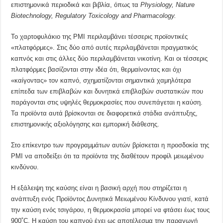
επιστημονικά περιοδικά και βιβλία, όπως τα
Physiology, Nature
Biotechnology, Regulatory Toxicology and Pharmacology.
Το χαρτοφυλάκιο της ΡΜΙ περιλαμβάνει τέσσερις προϊοντικές
«πλατφόρμες». Στις δύο από αυτές περιλαμβάνεται πραγματικός
καπνός και στις άλλες δύο περιλαμβάνεται νικοτίνη. Και οι τέσσερις
πλατφόρμες βασίζονται στην ιδέα ότι, θερμαίνοντας και όχι
«καίγοντας» τον καπνό, σχηματίζονται σημαντικά χαμηλότερα
επίπεδα των επιβλαβών και δυνητικά επιβλαβών συστατικών που
παράγονται στις υψηλές θερμοκρασίες που συνεπάγεται η καύση.
Τα προϊόντα αυτά βρίσκονται σε διαφορετικά στάδια ανάπτυξης,
επιστημονικής αξιολόγησης και εμπορική διάθεσης.
Στο επίκεντρο των προγραμμάτων αυτών βρίσκεται η προσδοκία της
ΡΜΙ να αποδείξει ότι τα προϊόντα της διαθέτουν προφίλ μειωμένου
κινδύνου.
Η εξάλειψη της καύσης είναι η βασική αρχή που στηρίζεται η
ανάπτυξη ενός Προϊόντος Δυνητικά Μειωμένου Κίνδυνου γιατί, κατά
την καύση ενός τσιγάρου, η θερμοκρασία μπορεί να φτάσει έως τους
900˚C. Η καύση του καπνού έχει ως αποτέλεσμα την παραγωγή