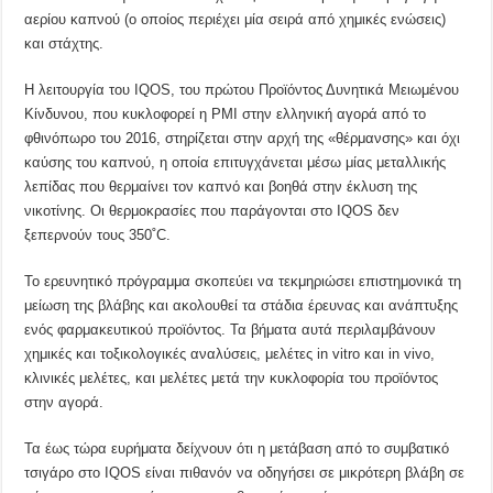
αερίου καπνού (ο οποίος περιέχει μία σειρά από χημικές ενώσεις)
και στάχτης.
Η λειτουργία του IQOS, του πρώτου Προϊόντος Δυνητικά Μειωμένου
Κίνδυνου, που κυκλοφορεί η ΡΜΙ στην ελληνική αγορά από το
φθινόπωρο του 2016, στηρίζεται στην αρχή της «θέρμανσης» και όχι
καύσης του καπνού, η οποία επιτυγχάνεται μέσω μίας μεταλλικής
λεπίδας που θερμαίνει τον καπνό και βοηθά στην έκλυση της
νικοτίνης. Οι θερμοκρασίες που παράγονται στο IQOS δεν
ξεπερνούν τους 350˚C.
Το ερευνητικό πρόγραμμα σκοπεύει να τεκμηριώσει επιστημονικά τη
μείωση της βλάβης και ακολουθεί τα στάδια έρευνας και ανάπτυξης
ενός φαρμακευτικού προϊόντος. Τα βήματα αυτά περιλαμβάνουν
χημικές και τοξικολογικές αναλύσεις, μελέτες in vitro και in vivo,
κλινικές μελέτες, και μελέτες μετά την κυκλοφορία του προϊόντος
στην αγορά.
Τα έως τώρα ευρήματα δείχνουν ότι η μετάβαση από το συμβατικό
τσιγάρο στο IQOS είναι πιθανόν να οδηγήσει σε μικρότερη βλάβη σε