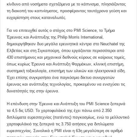
κίνδυνο από νοσήματα σχετιζόμενα με το κάπνισμα, πλησιάζοντας
τη διακοπή του καπνίσματος, προσφέροντας ταυτόχρονα γεύση και
ευχαρίστηση στους καταναλωτές.
Για να επιτευχθεί αυτός ο στόχος στο PMI Science, το Τμήμα
Έρευνας και Ανάπτυξης της Philip Morris International,
δημιουργήθηκαν δυο μεγάλα ερευνητικά κέντρα στο Neuchatel της
Ελβετίας και στη Σιγκαπούρη, όπου εργάζονται περισσότεροι από
430 επιστήμονες και μηχανικοί διεθνούς κύρους σε καίριους τομείς,
όπως κυρίως Έρευνα και Ανάπτυξη Φαρμάκων, κλινική επιστήμη,
συστημική τοξικολογία, επιστήμη των υλικών και ηλεκτρονικά είδη.
Έχει επίσης συγκροτήσει ένα παγκόσμιο δίκτυο συνεργατών
έρευνας και ανάπτυξης τεχνολογίας, προκειμένου να ενισχύσει τις
δυνατότητές της στην έρευνα.
Η επένδυση στην Έρευνα και Ανάπτυξη του ΡΜΙ Science ξεπερνά
τα 4,5 δις USD. Το χαρτοφυλάκιό της έχει πάνω από 2.350
διπλώματα ευρεσιτεχνίας (πατέντες) παγκοσμίως, ενώ το μελλοντικό
χαρτοφυλάκιό της ξεπερνά τις 3.750 αιτήσεις για διπλώματα
ευρεσιτεχνίας. Συνολικά η ΡΜΙ είναι η 63η μεγαλύτερη σε αριθμό