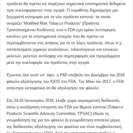
προϊόντα θα πρέπει να παρέχουν σημαντικά επιστημονικά δεδομένα
πριν κυκλοφορήσουν στην αγορά. Ο νομοθέτης δημιούργησε μια
ξεχωριστή κατηγορία για τα νέα προϊόντα καπνού, τα οποία
ονομάζει “Modified Risk Tobacco Products” (Προϊόντα
Τροποποιημένου Κινδύνου), ενώ ο FDA έχει ορίσει λεπτομερείς
κανόνες για τα επιστημονικά στοιχεία που θα πρέπει να
περιλαμβάνονται στις αιτήσεις για τα εν λόγω προϊόντα, όπως π.χ.
αποτελέσματα χημικών αναλύσεων, τοξικολογικών και κλινικών
μελετών, μελετών αντίληψης και συμπεριφοράς και προγράμματα
μετά την κυκλοφορία του προϊόντος στην αγορά.
Έχοντας όλα αυτά υπ’ όψιν, η PMI υπέβαλε τον Δεκέμβριο του 2016
φάκελο αξιολόγησης του IQOS στο FDA. Τον Μάιο του 2017, ο FDA
απάντησε καταφατικά ότι θα αξιολογήσει τον φάκελο.
Στις 24-25 Ιανουαρίου 2018, έλαβε χώρα ακροαματική διαδικασία,
όπου η ανεξάρτητη επιτροπή του FDA για θέματα καπνού (Tobacco
Products Scientific Advisory Committee, TPSAC) έδωσε τη
γνωμοδότησή της για τον φάκελο (η γνωμοδότηση αποτελεί μέρος
της διαδικασίας αξιολόγησης του φακέλου και είναι συμβουλευτική,