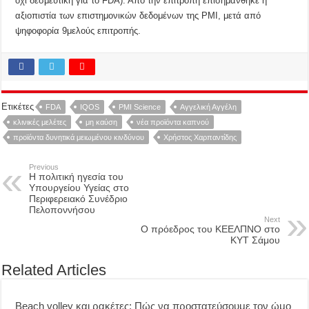
όχι δεσμευτική για το FDA). Από την επιτροπή επισημάνθηκε η
αξιοπιστία των επιστημονικών δεδομένων της ΡΜΙ, μετά από
ψηφοφορία 9μελούς επιτροπής.
Ετικέτες
FDA
IQOS
PMI Science
Αγγελική Αγγέλη
κλινικές μελέτες
μη καύση
νέα προϊόντα καπνού
προϊόντα δυνητικά μειωμένου κινδύνου
Χρήστος Χαρπαντίδης
Previous
Η πολιτική ηγεσία του
Υπουργείου Υγείας στο
Περιφερειακό Συνέδριο
Πελοποννήσου
Next
Ο πρόεδρος του ΚΕΕΛΠΝΟ στο
ΚΥΤ Σάμου
Related Articles
Beach volley και ρακέτες: Πώς να προστατεύσουμε τον ώμο