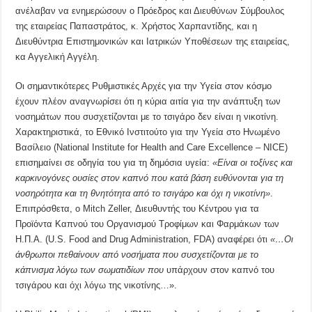
ανέλαβαν να ενημερώσουν ο Πρόεδρος και Διευθύνων Σύμβουλος
της εταιρείας Παπαστράτος, κ. Χρήστος Χαρπαντίδης, και η
Διευθύντρια Επιστημονικών και Ιατρικών Υποθέσεων της εταιρείας,
κα Αγγελική Αγγέλη.
Οι σημαντικότερες Ρυθμιστικές Αρχές για την Υγεία στον κόσμο
έχουν πλέον αναγνωρίσει ότι η κύρια αιτία για την ανάπτυξη των
νοσημάτων που συσχετίζονται με το τσιγάρο δεν είναι η νικοτίνη.
Χαρακτηριστικά, τo Εθνικό Ινστιτούτο για την Υγεία στο Ηνωμένο
Βασίλειο (National Institute for Health and Care Excellence – NICE)
επισημαίνει σε οδηγία του για τη δημόσια υγεία:
«Είναι οι τοξίνες και
καρκινογόνες ουσίες στον καπνό που κατά βάση ευθύνονται για τη
νοσηρότητα και τη θνητότητα από το τσιγάρο και όχι η νικοτίνη»
.
Επιπρόσθετα, o Mitch Zeller, Διευθυντής του Κέντρου για τα
Προϊόντα Καπνού του Οργανισμού Τροφίμων και Φαρμάκων των
Η.Π.Α. (U.S. Food and Drug Administration, FDA) αναφέρει ότι
«…Οι
άνθρωποι πεθαίνουν από νοσήματα που συσχετίζονται με το
κάπνισμα λόγω των σωματιδίων που
υπάρχουν στον καπνό του
τσιγάρου και όχι λόγω της νικοτίνης…».