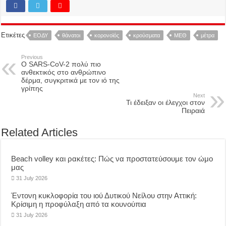
Ετικέτες
ΕΟΔΥ
θάνατοι
κορονοϊός
κρούσματα
ΜΕΘ
μέτρα
Previous
Ο SARS-CoV-2 πολύ πιο
ανθεκτικός στο ανθρώπινο
δέρμα, συγκριτικά με τον ιό της
γρίπης
Next
Τι έδειξαν οι έλεγχοι στον
Πειραιά
Related Articles
Beach volley και ρακέτες: Πώς να προστατεύσουμε τον ώμο
μας
31 July 2026
Έντονη κυκλοφορία του ιού Δυτικού Νείλου στην Αττική:
Κρίσιμη η προφύλαξη από τα κουνούπια
31 July 2026