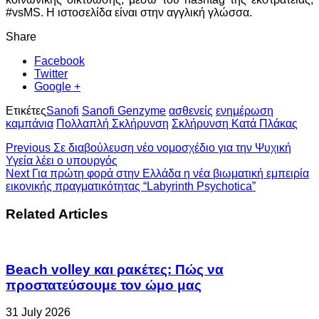
#vsMS. Η ιστοσελίδα είναι στην αγγλική γλώσσα.
Share
Facebook
Twitter
Google +
Ετικέτες
Sanofi
Sanofi Genzyme
ασθενείς
ενημέρωση
καμπάνια
Πολλαπλή Σκλήρυνση
Σκλήρυνση Κατά Πλάκας
Previous
Σε διαβούλευση νέο νομοσχέδιο για την Ψυχική
Υγεία λέει ο υπουργός
Next
Για πρώτη φορά στην Ελλάδα η νέα βιωματική εμπειρία
εικονικής πραγματικότητας “Labyrinth Psychotica”
Related Articles
Beach volley και ρακέτες: Πώς να
προστατεύσουμε τον ώμο μας
31 July 2026