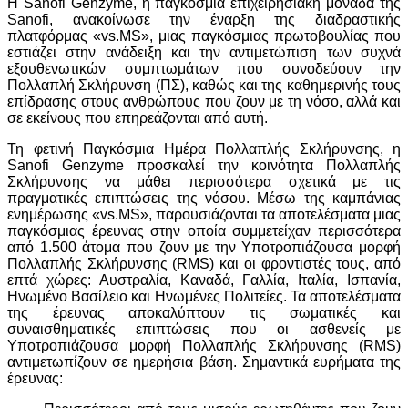
Η Sanofi Genzyme, η παγκόσμια επιχειρησιακή μονάδα της
Sanofi, ανακοίνωσε την έναρξη της διαδραστικής
πλατφόρμας «vs.MS», μιας παγκόσμιας πρωτοβουλίας που
εστιάζει στην ανάδειξη και την αντιμετώπιση των συχνά
εξουθενωτικών συμπτωμάτων που συνοδεύουν την
Πολλαπλή Σκλήρυνση (ΠΣ), καθώς και της καθημερινής τους
επίδρασης στους ανθρώπους που ζουν με τη νόσο, αλλά και
σε εκείνους που επηρεάζονται από αυτή.
Τη φετινή Παγκόσμια Ημέρα Πολλαπλής Σκλήρυνσης, η
Sanofi Genzyme προσκαλεί την κοινότητα Πολλαπλής
Σκλήρυνσης να μάθει περισσότερα σχετικά με τις
πραγματικές επιπτώσεις της νόσου. Μέσω της καμπάνιας
ενημέρωσης «vs.MS», παρουσιάζονται τα αποτελέσματα μιας
παγκόσμιας έρευνας στην οποία συμμετείχαν περισσότερα
από 1.500 άτομα που ζουν με την Υποτροπιάζουσα μορφή
Πολλαπλής Σκλήρυνσης (RMS) και οι φροντιστές τους, από
επτά χώρες: Αυστραλία, Καναδά, Γαλλία, Ιταλία, Ισπανία,
Ηνωμένο Βασίλειο και Ηνωμένες Πολιτείες. Τα αποτελέσματα
της έρευνας αποκαλύπτουν τις σωματικές και
συναισθηματικές επιπτώσεις που οι ασθενείς με
Υποτροπιάζουσα μορφή Πολλαπλής Σκλήρυνσης (RMS)
αντιμετωπίζουν σε ημερήσια βάση. Σημαντικά ευρήματα της
έρευνας: