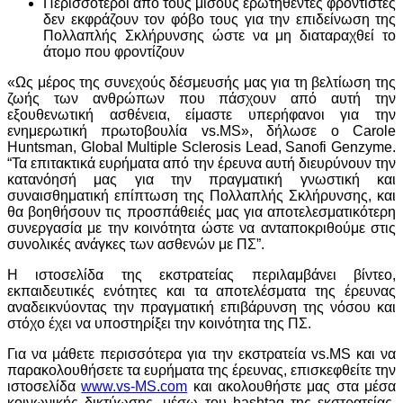
Περισσότεροι από τους μισούς ερωτηθέντες φροντιστές
δεν εκφράζουν τον φόβο τους για την επιδείνωση της
Πολλαπλής Σκλήρυνσης ώστε να μη διαταραχθεί το
άτομο που φροντίζουν
«Ως μέρος της συνεχούς δέσμευσής μας για τη βελτίωση της
ζωής των ανθρώπων που πάσχουν από αυτή την
εξουθενωτική ασθένεια, είμαστε υπερήφανοι για την
ενημερωτική πρωτοβουλία vs.MS», δήλωσε ο Carole
Huntsman, Global Multiple Sclerosis Lead, Sanofi Genzyme.
“Τα επιτακτικά ευρήματα από την έρευνα αυτή διευρύνουν την
κατανόησή μας για την πραγματική γνωστική και
συναισθηματική επίπτωση της Πολλαπλής Σκλήρυνσης, και
θα βοηθήσουν τις προσπάθειές μας για αποτελεσματικότερη
συνεργασία με την κοινότητα ώστε να ανταποκριθούμε στις
συνολικές ανάγκες των ασθενών με ΠΣ”.
Η ιστοσελίδα της εκστρατείας περιλαμβάνει βίντεο,
εκπαιδευτικές ενότητες και τα αποτελέσματα της έρευνας
αναδεικνύοντας την πραγματική επιβάρυνση της νόσου και
στόχο έχει να υποστηρίξει την κοινότητα της ΠΣ.
Για να μάθετε περισσότερα για την εκστρατεία vs.MS και να
παρακολουθήσετε τα ευρήματα της έρευνας, επισκεφθείτε την
ιστοσελίδα
www.vs-MS.com
και ακολουθήστε μας στα μέσα
κοινωνικής δικτύωσης, μέσω του hashtag της εκστρατείας,