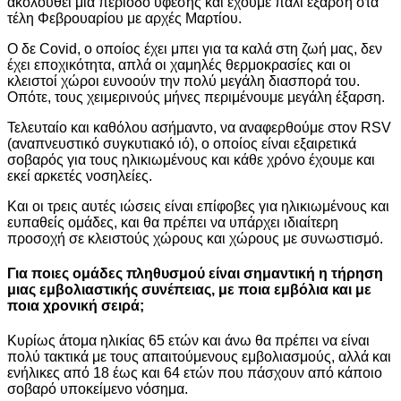
ακολουθεί μια περίοδο ύφεσης και έχουμε πάλι έξαρση στα
τέλη Φεβρουαρίου με αρχές Μαρτίου.
Ο δε Covid, ο οποίος έχει μπει για τα καλά στη ζωή μας, δεν
έχει εποχικότητα, απλά οι χαμηλές θερμοκρασίες και οι
κλειστοί χώροι ευνοούν την πολύ μεγάλη διασπορά του.
Οπότε, τους χειμερινούς μήνες περιμένουμε μεγάλη έξαρση.
Τελευταίο και καθόλου ασήμαντο, να αναφερθούμε στον RSV
(αναπνευστικό συγκυτιακό ιό), ο οποίος είναι εξαιρετικά
σοβαρός για τους ηλικιωμένους και κάθε χρόνο έχουμε και
εκεί αρκετές νοσηλείες.
Και οι τρεις αυτές ιώσεις είναι επίφοβες για ηλικιωμένους και
ευπαθείς ομάδες, και θα πρέπει να υπάρχει ιδιαίτερη
προσοχή σε κλειστούς χώρους και χώρους με συνωστισμό.
Για ποιες ομάδες πληθυσμού είναι σημαντική η τήρηση
μιας εμβολιαστικής συνέπειας, με ποια εμβόλια και με
ποια χρονική σειρά;
Κυρίως άτομα ηλικίας 65 ετών και άνω θα πρέπει να είναι
πολύ τακτικά με τους απαιτούμενους εμβολιασμούς, αλλά και
ενήλικες από 18 έως και 64 ετών που πάσχουν από κάποιο
σοβαρό υποκείμενο νόσημα.