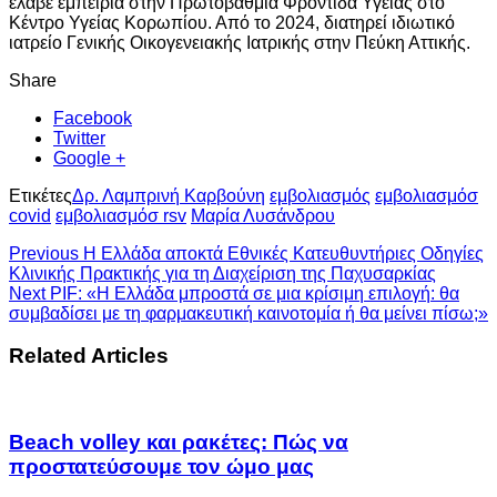
έλαβε εμπειρία στην Πρωτοβάθμια Φροντίδα Υγείας στο
Κέντρο Υγείας Κορωπίου. Από το 2024, διατηρεί ιδιωτικό
ιατρείο Γενικής Οικογενειακής Ιατρικής στην Πεύκη Αττικής.
Share
Facebook
Twitter
Google +
Ετικέτες
Δρ. Λαμπρινή Καρβούνη
εμβολιασμός
εμβολιασμόσ
covid
εμβολιασμόσ rsv
Μαρία Λυσάνδρου
Previous
Η Ελλάδα αποκτά Εθνικές Κατευθυντήριες Οδηγίες
Κλινικής Πρακτικής για τη Διαχείριση της Παχυσαρκίας
Next
PIF: «Η Ελλάδα μπροστά σε μια κρίσιμη επιλογή: θα
συμβαδίσει με τη φαρμακευτική καινοτομία ή θα μείνει πίσω;»
Related Articles
Beach volley και ρακέτες: Πώς να
προστατεύσουμε τον ώμο μας