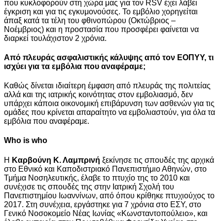
που κυκλοφορούν στη χώρα μας για τον RSV έχει λάβει
έγκριση και για τις εγκυμονούσες. Το εμβόλιο χορηγείται
άπαξ κατά τα τέλη του φθινοπώρου (Οκτώβριος –
Νοέμβριος) και η προστασία που προσφέρει φαίνεται να
διαρκεί τουλάχιστον 2 χρόνια.
Από πλευράς ασφαλιστικής κάλυψης από τον ΕΟΠΥΥ, τι
ισχύει για τα εμβόλια που αναφέραμε;
Καθώς δίνεται ιδιαίτερη έμφαση από πλευράς της πολιτείας
αλλά και της ιατρικής κοινότητας στον εμβολιασμό, δεν
υπάρχει κάποια οικονομική επιβάρυνση των ασθενών για τις
ομάδες που κρίνεται απαραίτητο να εμβολιαστούν, για όλα τα
εμβόλια που αναφέραμε.
Who is who
Η
Καρβούνη Κ. Λαμπρινή
ξεκίνησε τις σπουδές της αρχικά
στο Εθνικό και Καποδιστριακό Πανεπιστήμιο Αθηνών, στο
Τμήμα Νοσηλευτικής, έλαβε το πτυχίο της το 2010 και
συνέχισε τις σπουδές της στην Ιατρική Σχολή του
Πανεπιστημίου Ιωαννίνων, από όπου κρίθηκε πτυχιούχος το
2017. Στη συνέχεια, εργάστηκε για 7 χρόνια στο ΕΣΥ, στο
Γενικό Νοσοκομείο Νέας Ιωνίας «Κωνσταντοπούλειο», και