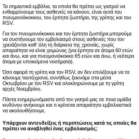
Τα σημαντικά εμβόλια, τα οποία θα πρέπει ως γιατροί να
ενθαρρύνουμε τους ασθενείς να κάνουν, είναι αυτά του
πνευμονιόκοκκου, του έρπητα ζωστήρα, της γρίπης και του
RSV.
Για τον πνευμονιόκοκκο και τον έρπητα ζωστήρα μπορούμε
να συστήνουμε τον εμβολιασμό στους ασθενείς που τον
χρειάζονται καθ’ όλη τη διάρκεια της χρονιάς, χωρίς
απαραίτητα να είναι χειμώνας (για έρπητα σε άτομα 60 ετών
και άνω, και για πνευμονιόκοκκο 65 ετών και άνω, ή νεότερα
άτομα με υποκείμενα νοσήματα).
Όσο αφορά τη γρίπη και τον RSV, αν δεν επιλέξουμε να τα
κάνουμε ταυτόχρονα, συνήθως ξεκινάμε στα μέσα
Οκτωβρίου με τον RSV και ολοκληρώνουμε με τη γρίπη
αρχές Νοεμβρίου.
Πάντα ενημερωνόμαστε από τον γιατρό μας σε ποια ομάδα
κινδύνου ανήκουμε και τι κρίνεται απαραίτητο εμβολιαστικά
να ακολουθήσουμε.
Υπάρχουν αντενδείξεις ή περιπτώσεις κατά τις οποίες θα
πρέπει να αναβληθεί ένας εμβολιασμός;