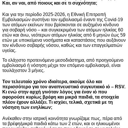
Και, αν ναι, από ποιους και σε τι συχνότητα;
Και για την περίοδο 2025-2026, η Εθνική Επιτροπή
Εμβολιασμών συστήνει τον εμβολιασμό έναντι της Covid-19
των ατόμων εκείνων που βρίσκονται σε αυξημένο κίνδυνο
για σοβαρή νόσο – και συγκεκριμένα των ατόμων ηλικίας 60
ετών και άνω, νεότερων ατόμων ηλικίας από 6 μηνών έως 59
ετών με υποκείμενα νοσήματα και καταστάσεις που αυξάνουν
τον κίνδυνο σοβαρής νόσου, καθώς και των επαγγελματιών
υγείας.
Το ελάχιστο προτεινόμενο μεσοδιάστημα, από προηγούμενο
εμβολιασμό ή νόσηση μέχρι τον επόμενο εμβολιασμό, είναι
τουλάχιστον 3 μήνες.
Τον τελευταίο χρόνο ιδιαίτερα, ακούμε όλο και
περισσότερο για τον αναπνευστικό συγκυτιακό ιό – RSV.
Κι ενώ στην αρχή γινόταν λόγος για έναν ιό που
αφορούσε κυρίως βρέφη και μικρά παιδιά, τα στοιχεία
πλέον έχουν αλλάξει. Τι ισχύει, τελικά, σχετικά με τη
νόσηση των ενηλίκων;
Ανέκαθεν στην ιατρική κοινότητα γνωρίζαμε πως, πέρα από
τα βρέφη/μικρά παιδιά κάτω των 2 ετών, και οι ηλικιωμένοι