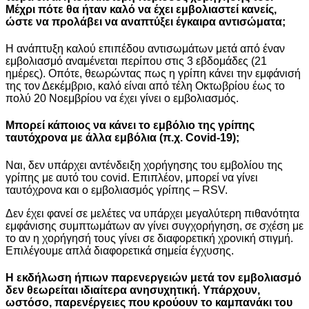
Μέχρι πότε θα ήταν καλό να έχει εμβολιαστεί κανείς,
ώστε να προλάβει να αναπτύξει έγκαιρα αντισώματα;
Η ανάπτυξη καλού επιπέδου αντισωμάτων μετά από έναν
εμβολιασμό αναμένεται περίπου στις 3 εβδομάδες (21
ημέρες). Οπότε, θεωρώντας πως η γρίπη κάνει την εμφάνισή
της τον Δεκέμβριο, καλό είναι από τέλη Οκτωβρίου έως το
πολύ 20 Νοεμβρίου να έχει γίνει ο εμβολιασμός.
Μπορεί κάποιος να κάνει το εμβόλιο της γρίπης
ταυτόχρονα με άλλα εμβόλια (π.χ. Covid-19);
Ναι, δεν υπάρχει αντένδειξη χορήγησης του εμβολίου της
γρίπης με αυτό του covid. Επιπλέον, μπορεί να γίνει
ταυτόχρονα και ο εμβολιασμός γρίπης – RSV.
Δεν έχει φανεί σε μελέτες να υπάρχει μεγαλύτερη πιθανότητα
εμφάνισης συμπτωμάτων αν γίνει συγχορήγηση, σε σχέση με
το αν η χορήγησή τους γίνει σε διαφορετική χρονική στιγμή.
Επιλέγουμε απλά διαφορετικά σημεία έγχυσης.
Η εκδήλωση ήπιων παρενεργειών μετά τον εμβολιασμό
δεν θεωρείται ιδιαίτερα ανησυχητική. Υπάρχουν,
ωστόσο, παρενέργειες που κρούουν το καμπανάκι του