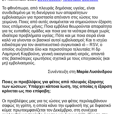
Το φθινόπωρο, από πλευράς δημόσιας υγείας, είναι
συνδεδεμένο με τη διενέργεια των απαραίτητων
εμβολιασμών για προστασία απέναντι στις ιώσεις του
χειμώνα. Ποιες από αυτές αναμένεται να σημειώσουν έξαρση
τους επόμενους μήνες; Ποια εμβόλια θεωρούνται απαραίτητα
για τις ευπαθείς ομάδες και ποια για τα νεότερα άτομα χωρίς
ιδιαίτερα προβλήματα υγείας; Πότε και με ποια σειρά είναι
καλό να γίνονται οι βασικοί αυτοί εμβολιασμοί; Και τι ισχύει
ειδικότερα για τον αναπνευστικό συγκυτιακό ιό – RSV, ο
οποίος συζητιέται όλο και περισσότερο τελευταία; Η δρ
Λαμπρινή Καρβούνη, γενική οικογενειακή ιατρός, απαντά
στις βασικότερες ερωτήσεις σχετικά με τους εποχιακούς (και
μη) εμβολιασμούς.
Συνέντευξη στη
Μαρία Λυσάνδρου
Ποιες οι προβλέψεις για φέτος από πλευράς έξαρσης
των ιώσεων; Υπάρχει κάποια ίωση, της οποίας η έξαρση
κρίνεται ως πιο επίφοβη;
Οι προβλέψεις μας για τις ιώσεις για φέτος περιλαμβάνουν
σαφώς τη γρίπη, η οποία κάνει την εμφάνισή της με διφασικό
κύμα: πρωτοεμφανίζεται τον Δεκέμβριο, στη συνέχεια