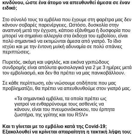
κινδύνου, ώστε ένα άτομο να απευθυνθεί άμεσα σε έναν
ειδικό;
Στο σύνολό τους τα εμβόλια που έχουμε στη φαρέτρα μας δεν
κάνουν σοβαρές παρενέργειες. Ωστόσο, δυσκολία στην
αναπνοή μετά την έγχυση, κάποιο εξάνθημα ή δυσφορία που
μπορεί να σημαίνει αλλεργία στα έκδοχα του εμβολίου, είναι
πολύ σημαντικό να εκτιμώνται άμεσα από γιατρό. Το ίδιο
ισχύει και με την έντονη μυϊκή αδυναμία σε πολύ σπάνιες
περιπτώσεις.
Πυρετός, ακόμη και υψηλός, και εικόνα γριπώδους
συνδρομής είναι απόλυτα φυσιολογικά για 2 με 3 ημέρες μετά
τον εμβολιασμό, και δεν θα πρέπει να μας πανικοβάλλουν.
Σε κάθε περίπτωση, εάν νιώσουμε οτιδήποτε που μας
προβληματίζει, θα πρέπει να απευθυνθούμε στον γιατρό μας.
«Τα σηµαντικά εµβόλια, τα οποία πρέπει ως
γιατροί να ενθαρρύνουµε τους ασθενείς να
κάνουν, είναι του πνευµονιόκοκκου, του έρπητα
ζωστήρα, της γρίπης και του RSV»
Και τι γίνεται με το εμβόλιο κατά της Covid-19;
Εξακολουθεί να κρίνεται απαραίτητη η τακτική λήψη του;