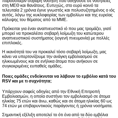
παρουσίαζαν σοβαρή νόσηση που οδηγούσε σε νοσηλείες
στη ΜΕΘ και θανάτους. Ευτυχώς, στο ευρύ κοινό τα
τελευταία 2 χρόνια έγινε γνωστός και πολυσυζητημένος ο ιός
αυτός, λόγω της κυκλοφορίας των εμβολίων και της ευρείας
κάλυψης του θέματος από τα ΜΜΕ.
Πρόκειται για έναν αναπνευστικό ιό που μας τρομάζει, γιατί
μπορεί να προκαλέσει σοβαρή λοίμωξη του κατώτερου
αναπνευστικού συστήματος (ιογενή πνευμονία) με πολλές
επιπλοκές.
Η ικανότητά του να προκαλεί τόσο σοβαρή λοίμωξη, μας
κάνει να υπερτονίζουμε την ανάγκη εμβολιασμού σε
ηλικιωμένους και σε ενήλικα άτομα που ανήκουν σε
συγκεκριμένες ευπαθείς ομάδες.
Ποιες ομάδες ενδείκνυται να λάβουν το εμβόλιο κατά του
RSV και με τι συχνότητα;
Υπάρχουν σαφείς οδηγίες από την Εθνική Επιτροπή
Εμβολιασμών, η οποία συστήνει τον εμβολιασμό σε άτομα
ηλικίας 75 ετών και άνω, καθώς και σε άτομα ηλικίας 60 ως
74 ετών με επιβαρυντικούς παράγοντες ή χρόνια νοσήματα.
Σημαντική εξέλιξη αποτελεί το ότι ένα από τα δύο εμβόλια