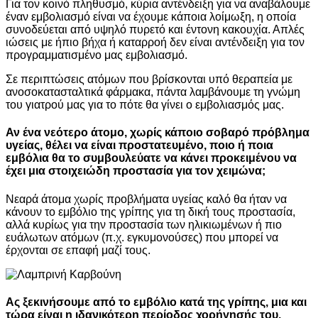
Για τον κοινό πληθυσμό, κύρια αντένδειξη για να αναβάλουμε
έναν εμβολιασμό είναι να έχουμε κάποια λοίμωξη, η οποία
συνοδεύεται από υψηλό πυρετό και έντονη κακουχία. Απλές
ιώσεις με ήπιο βήχα ή καταρροή δεν είναι αντένδειξη για τον
προγραμματισμένο μας εμβολιασμό.
Σε περιπτώσεις ατόμων που βρίσκονται υπό θεραπεία με
ανοσοκατασταλτικά φάρμακα, πάντα λαμβάνουμε τη γνώμη
του γιατρού μας για το πότε θα γίνει ο εμβολιασμός μας.
Αν ένα νεότερο άτομο, χωρίς κάποιο σοβαρό πρόβλημα
υγείας, θέλει να είναι προστατευμένο, ποιο ή ποια
εμβόλια θα το συμβουλεύατε να κάνει προκειμένου να
έχει μια στοιχειώδη προστασία για τον χειμώνα;
Νεαρά άτομα χωρίς προβλήματα υγείας καλό θα ήταν να
κάνουν το εμβόλιο της γρίπης για τη δική τους προστασία,
αλλά κυρίως για την προστασία των ηλικιωμένων ή πιο
ευάλωτων ατόμων (π.χ. εγκυμονούσες) που μπορεί να
έρχονται σε επαφή μαζί τους.
Ας ξεκινήσουμε από το εμβόλιο κατά της γρίπης, μια και
τώρα είναι η ιδανικότερη περίοδος χορήγησής του.