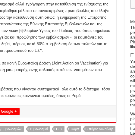
ησυχασμό αλλά εγρήγορση στην κατεύθυνση της ενίσχυσης της
ναφέρθηκε μάλιστα σε συγκεκριμένες πρωτοβουλίες που έλαβε
προς την κατεύθυνση αυτή όπως: η ενημέρωση της Επιτροπής
Ma
προσώπους της Εθνικής Επιτροπής Εμβολιασμών και της
Th
 των νέων βιβλιαρίων Υγείας του Παιδιού, που όπως σημείωσε
pr
an
 υγείας και προώθησης των εμβολιασμών», οι καμπάνιες του
Pl
ηθεί, πέρυσι, κατά 50% ο εμβολιασμός των πολιτών για τη
li
του προσωπικού του ΕΣΥ.
Yo
σε κοινή Ευρωπαϊκή Δράση (Joint Action on Vaccination) για
cl
ηση μιας μακρόχρονης πολιτικής κατά των νοσημάτων που
an
co
wi
mo
βάσεις που γίνονται συστηματικά, όλο αυτό το διάστημα, τόσο
pr
cl
σε ευάλωτες κοινωνικά ομάδες, όπως οι Ρομά.
pr
th
Google +
W
pl
ac
tr
ή Εμβολιασμών
εμβολιασμοί
ΕΣΥ
ιλαρά
Σπύρος Λυκούδης
Le