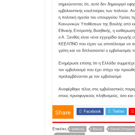
σημειώνοντας ότι, αυτό δεν δημιουργεί εφ
εμβολιαστικής κουλτούρας των πολιτών. Α
η πολιτική ηγεσία του υπουργείου Υγείας 
Κοινωνικών Υποθέσεων της Βουλής από εκ
Εθνικής Επιτροπής Βιοηθικής, η καθιέρωση
ο Α. Ξανθός είναι «ένα εγχειρίδιο αγωγής
ΚΕΕΛΠΝΟ που είχαν ως αποτέλεσμα να αυξ
γρίπη και να διπλασιαστεί ο εμβολιασμός 
Ενημέρωσε επίσης ότι η Ελλάδα συμμετέχει 
τον εμβολιασμό που έχει στόχο την προώθ
προλαμβάνονται με τον εμβολιασμό.
Αναφέρθηκε τέλος στις εμβολιαστικές παρεμ
στους προσφυγικούς πληθυσμούς, όσο και 
Facebook
Twitter
Share
Ετικέτες
ασθενείς
Βουλή
Εθνική Επιτροπ