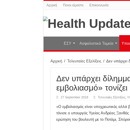
Αρχική
Ποιοι είμαστε
Επικοινωνία
ΕΣΥ
Ασφαλιστικά Ταμεία
Υπου
Αρχική
/
Τελευταίες Εξελίξεις
/
Δεν υπάρχει δ
Δεν υπάρχει δίλημμα
εμβολιασμό» τονίζει
27 September 2018
Τελευταίες Εξελίξεις
,
Υ
«Ο εμβολιασμός είναι υποχρεωτικός αλλά β
τόνισε ο υπουργός Υγείας Ανδρέας Ξανθός
ερώτηση του βουλευτή με το Ποτάμι, Σπύρο