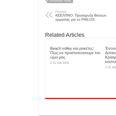
υπουργείο Υγείας
Previous
ΚΕΕΛΠΝΟ: Προκήρυξη θέσεων
εργασίας για το PHILOS
Related Articles
Beach volley και ρακέτες:
Έντον
Πώς να προστατεύσουμε τον
Δυτικο
ώμο μας
Κρίσι
κουνο
31 July 2026
31 Jul