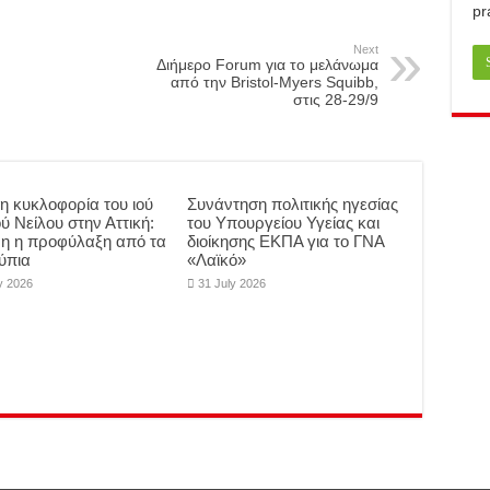
pr
Next
Διήμερο Forum για το μελάνωμα
από την Bristol-Μyers Squibb,
στις 28-29/9
η κυκλοφορία του ιού
Συνάντηση πολιτικής ηγεσίας
ύ Νείλου στην Αττική:
του Υπουργείου Υγείας και
μη η προφύλαξη από τα
διοίκησης ΕΚΠΑ για το ΓΝΑ
ύπια
«Λαϊκό»
y 2026
31 July 2026