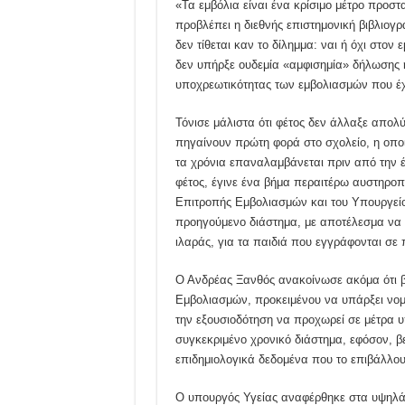
«Τα εμβόλια είναι ένα κρίσιμο μέτρο προστ
προβλέπει η διεθνής επιστημονική βιβλιογ
δεν τίθεται καν το δίλημμα: ναι ή όχι στον
δεν υπήρξε ουδεμία «αμφισημία» δήλωσης ή
υποχρεωτικότητας των εμβολιασμών που έχε
Τόνισε μάλιστα ότι φέτος δεν άλλαξε απολύ
πηγαίνουν πρώτη φορά στο σχολείο, η οποί
τα χρόνια επαναλαμβάνεται πριν από την έν
φέτος, έγινε ένα βήμα περαιτέρω αυστηροπο
Επιτροπής Εμβολιασμών και του Υπουργείου
προηγούμενο διάστημα, με αποτέλεσμα να κ
ιλαράς, για τα παιδιά που εγγράφονται σε
Ο Ανδρέας Ξανθός ανακοίνωσε ακόμα ότι β
Εμβολιασμών, προκειμένου να υπάρξει νομ
την εξουσιοδότηση να προχωρεί σε μέτρα 
συγκεκριμένο χρονικό διάστημα, εφόσον, β
επιδημιολογικά δεδομένα που το επιβάλλου
Ο υπουργός Υγείας αναφέρθηκε στα υψηλά