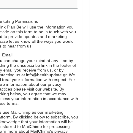
rketing Permissions
ink Plan Be will use the information you
ovide on this form to be in touch with you
d to provide updates and marketing.
ease let us know all the ways you would
ke to hear from us:
Email
u can change your mind at any time by
icking the unsubscribe link in the footer of
y email you receive from us, or by
ntacting us at info@healthupdate.gr. We
ll treat your information with respect. For
re information about our privacy
actices please visit our website. By
icking below, you agree that we may
ocess your information in accordance with
ese terms.
e
use
MailChimp
as
our
marketing
atform
.
By
clicking
below
to
subscribe
,
you
knowledge
that
your
information
will
be
ansferred
to
MailChimp
for
processing
.
arn
more
about
MailChimp
'
s
privacy