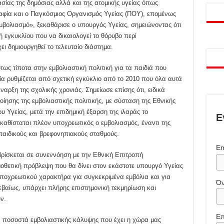
ασίας της δημόσιας αλλά και της ατομικής υγείας όπως
ραφία και ο Παγκόσμιος Οργανισμός Υγείας (ΠΟΥ), επομένως
 εμβολιασμό», ξεκαθάρισε ο υπουργός Υγείας, σημειώνοντας ότι
 εγκυκλίου που να δικαιολογεί το θόρυβο περί
ι δημιουργηθεί το τελευταίο διάστημα.
τως τίποτα στην εμβολιαστική πολιτική για τα παιδιά που
α ρυθμίζεται από σχετική εγκύκλιο από το 2010 που όλα αυτά
αρξη της σχολικής χρονιάς. Σημείωσε επίσης ότι, ειδικά
ίησης της εμβολιαστικής πολιτικής, με σύσταση της Εθνικής
 Υγείας, μετά την επιδημική έξαρση της ιλαράς το
Ε
αθίσταται πλέον υποχρεωτικός ο εμβολιασμός, έναντι της
 παιδικούς και βρεφονηπιακούς σταθμούς.
Em
ρίσκεται σε συνεννόηση με την Εθνική Επιτροπή
οθετική πρόβλεψη που θα δίνει στον εκάστοτε υπουργό Υγείας
υποχρεωτικού χαρακτήρα για συγκεκριμένα εμβόλια και για
Ό
εβαίως, υπάρχει πλήρης επιστημονική τεκμηρίωση και
ν.
Επ
 ποσοστά εμβολιαστικής κάλυψης που έχει η χώρα μας