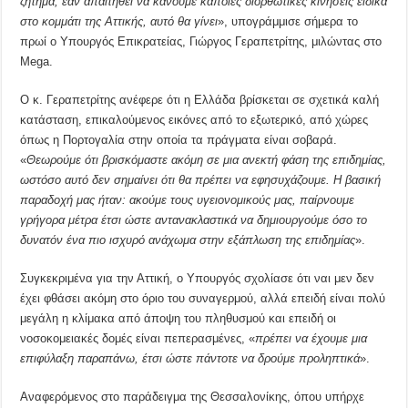
ζήτημα, εάν απαιτηθεί να κάνουμε κάποιες διορθωτικές κινήσεις ειδικά
στο κομμάτι της Αττικής, αυτό θα γίνει
», υπογράμμισε σήμερα το
πρωί ο Υπουργός Επικρατείας, Γιώργος Γεραπετρίτης, μιλώντας στο
Mega.
Ο κ. Γεραπετρίτης ανέφερε ότι η Ελλάδα βρίσκεται σε σχετικά καλή
κατάσταση, επικαλούμενος εικόνες από το εξωτερικό, από χώρες
όπως η Πορτογαλία στην οποία τα πράγματα είναι σοβαρά.
«
Θεωρούμε ότι βρισκόμαστε ακόμη σε μια ανεκτή φάση της επιδημίας,
ωστόσο αυτό δεν σημαίνει ότι θα πρέπει να εφησυχάζουμε. Η βασική
παραδοχή μας ήταν: ακούμε τους υγειονομικούς μας, παίρνουμε
γρήγορα μέτρα έτσι ώστε αντανακλαστικά να δημιουργούμε όσο το
δυνατόν ένα πιο ισχυρό ανάχωμα στην εξάπλωση της επιδημίας
».
Συγκεκριμένα για την Αττική, ο Υπουργός σχολίασε ότι ναι μεν δεν
έχει φθάσει ακόμη στο όριο του συναγερμού, αλλά επειδή είναι πολύ
μεγάλη η κλίμακα από άποψη του πληθυσμού και επειδή οι
νοσοκομειακές δομές είναι πεπερασμένες, «
πρέπει να έχουμε μια
επιφύλαξη παραπάνω, έτσι ώστε πάντοτε να δρούμε προληπτικά
».
Αναφερόμενος στο παράδειγμα της Θεσσαλονίκης, όπου υπήρχε