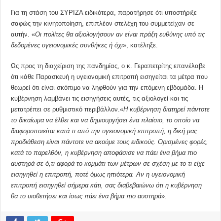
Για τη στάση του ΣΥΡΙΖΑ ειδικότερα, παρατήρησε ότι υποστήριξε
σαφώς την κινητοποίηση, επιπλέον στελέχη του συμμετείχαν σε
αυτήν. «
Οι πολίτες θα αξιολογήσουν αν είναι πράξη ευθύνης υπό τις
δεδομένες υγειονομικές συνθήκες ή όχι
», κατέληξε.
Ως προς τη διαχείριση της πανδημίας, ο κ. Γεραπετρίτης επανέλαβε
ότι κάθε Παρασκευή η υγειονομική επιτροπή εισηγείται τα μέτρα που
θεωρεί ότι είναι σκόπιμο να ληφθούν για την επόμενη εβδομάδα. Η
κυβέρνηση λαμβάνει τις εισηγήσεις αυτές, τις αξιολογεί και τις
μετατρέπει σε ρυθμιστικό περιβάλλον.«
Η κυβέρνηση διατηρεί πάντοτε
το δικαίωμα να έλθει και να δημιουργήσει ένα πλαίσιο, το οποίο να
διαφοροποιείται κατά τι από την υγειονομική επιτροπή, η δική μας
προδιάθεση είναι πάντοτε να ακούμε τους ειδικούς. Ορισμένες φορές,
κατά το παρελθόν, η κυβέρνηση αποφάσισε να πάει ένα βήμα πιο
αυστηρά σε ό,τι αφορά το κομμάτι των μέτρων σε σχέση με το τι είχε
εισηγηθεί η επιτροπή, ποτέ όμως ηπιότερα. Αν η υγειονομική
επιτροπή εισηγηθεί σήμερα κάτι, σας διαβεβαιώνω ότι η κυβέρνηση
θα το υιοθετήσει και ίσως πάει ένα βήμα πιο αυστηρά
».