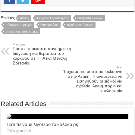
Ετικέτες
Αττική
Γιώργος Γεραπετρίτης
επιτροπή ειδικών
κόκκινες περιοχές
λιανεμπόριο
προληπτικά μέτρα
υπουργός επικρατείας
Previous
Πόσο επηρέασε η πανδημία τη
διάγνωση και θεραπεία του
καρκίνου σε ΗΠΑ και Μεγάλη
Βρετανία;
Next
Έρχεται πιο αυστηρό lockdown
στην Αττική; Τι αναμένεται να
εισηγηθούν οι ειδικοί για
σχολεία, λιανεμπόριο και
κυκλοφορία
Related Articles
Γιατί πεινάμε λιγότερο το καλοκαίρι;
5 August 2026