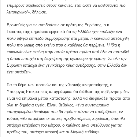
επιμέρους διορθώσεις στους κανόνες, έτσι ώστε να καθίστανται πιο
λειτουργικοί
», δήλωσε.
Ερωτηθείς για τις αντιδράσεις σε κράτη της Ευρώπης, ο κ.
Γεραπετρίτης σημείωσε εμφατικά ότι «
η Ελλάδα έχει επιδείξει ένα
πολύ υψηλό επίπεδο συμμόρφωσης στα μέτρα, η κοινωνία απεδείχθη
πολύ πιο ώριμη από εκείνο που ο καθένας θα περίμενε. Η ίδια η
κοινωνία είναι εκείνη στην οποία πρέπει πρώτα από όλα να πιστωθεί
η όποια επιτυχία στη διαχείριση της υγειονομικής κρίσης. Σε όλη την
Ευρώπη υπάρχει ένα γενικότερο κύμα αντίδρασης, στην Ελλάδα δεν
έχει υπάρξει
».
Για το θέμα των πορειών και της χθεσινής κινητοποίησης, ο
Υπουργός Επικρατείας υπογράμμισε ότι διάθεση της κυβέρνησης δεν
είναι να επιβάλει μέτρα καταστολής, αλλά να διαφυλάξει πρώτα από
όλα τη δημόσια υγεία. Είναι, βεβαίως, «
ένα συνταγματικά
κατοχυρωμένο δικαίωμα που θα πρέπει πάντα να σταθμίζεται
», εν
τούτοις «
θα υπάρξουν οι όποιες προβλεπόμενες κυρώσεις, όταν θα
υπάρχει υπέρβαση του μέτρου, ο καθένας είναι υπεύθυνος για τις
πράξεις του, υπάρχει ατομική και συλλογική ευθύνη
».