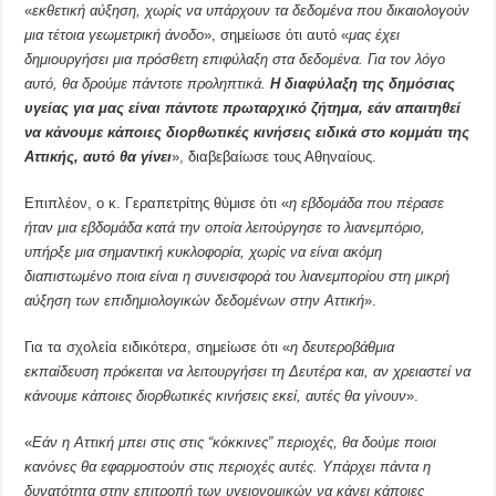
«
εκθετική αύξηση, χωρίς να υπάρχουν τα δεδομένα που δικαιολογούν
μια τέτοια γεωμετρική άνοδο
», σημείωσε ότι αυτό «
μας έχει
δημιουργήσει μια πρόσθετη επιφύλαξη στα δεδομένα. Για τον λόγο
αυτό, θα δρούμε πάντοτε προληπτικά.
Η διαφύλαξη της δημόσιας
υγείας για μας είναι πάντοτε πρωταρχικό ζήτημα, εάν απαιτηθεί
να κάνουμε κάποιες διορθωτικές κινήσεις ειδικά στο κομμάτι της
Αττικής, αυτό θα γίνει
», διαβεβαίωσε τους Αθηναίους.
Επιπλέον, ο κ. Γεραπετρίτης θύμισε ότι «
η εβδομάδα που πέρασε
ήταν μια εβδομάδα κατά την οποία λειτούργησε το λιανεμπόριο,
υπήρξε μια σημαντική κυκλοφορία, χωρίς να είναι ακόμη
διαπιστωμένο ποια είναι η συνεισφορά του λιανεμπορίου στη μικρή
αύξηση των επιδημιολογικών δεδομένων στην Αττική
».
Για τα σχολεία ειδικότερα, σημείωσε ότι «
η δευτεροβάθμια
εκπαίδευση πρόκειται να λειτουργήσει τη Δευτέρα και, αν χρειαστεί να
κάνουμε κάποιες διορθωτικές κινήσεις εκεί, αυτές θα γίνουν
».
«
Εάν η Αττική μπει στις στις “κόκκινες” περιοχές, θα δούμε ποιοι
κανόνες θα εφαρμοστούν στις περιοχές αυτές. Υπάρχει πάντα η
δυνατότητα στην επιτροπή των υγειονομικών να κάνει κάποιες