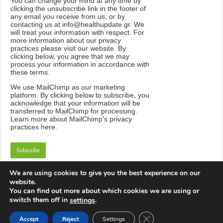
You can change your mind at any time by
clicking the unsubscribe link in the footer of
any email you receive from us, or by
contacting us at info@healthupdate.gr. We
will treat your information with respect. For
more information about our privacy
practices please visit our website. By
clicking below, you agree that we may
process your information in accordance with
these terms.
We
use
MailChimp
as
our
marketing
platform
.
By
clicking
below
to
subscribe
,
you
acknowledge
that
your
information
will
be
transferred
to
MailChimp
for
processing
.
Learn
more
about
MailChimp
'
s
privacy
practices
here
.
We are using cookies to give you the best experience on our
website.
You can find out more about which cookies we are using or
switch them off in
.
settings
Powered by
Think Plan Be
Close GDPR Cookie Ban
Accept
Reject
Settings
© Copyright 2026, All Rights Reserved