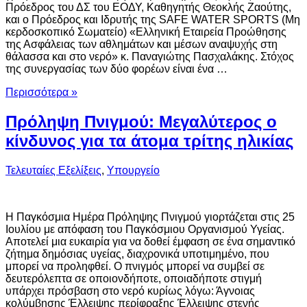
Πρόεδρος του ΔΣ του ΕΟΔΥ, Καθηγητής Θεοκλής Ζαούτης,
και ο Πρόεδρος και Ιδρυτής της SAFE WATER SPORTS (Μη
κερδοσκοπικό Σωματείο) «Ελληνική Εταιρεία Προώθησης
της Ασφάλειας των αθλημάτων και μέσων αναψυχής στη
θάλασσα και στο νερό» κ. Παναγιώτης Πασχαλάκης. Στόχος
της συνεργασίας των δύο φορέων είναι ένα …
Περισσότερα »
Πρόληψη Πνιγμού: Μεγαλύτερος ο
κίνδυνος για τα άτομα τρίτης ηλικίας
Τελευταίες Εξελίξεις
,
Υπουργείο
Η Παγκόσμια Ημέρα Πρόληψης Πνιγμού γιορτάζεται στις 25
Ιουλίου με απόφαση του Παγκόσμιου Οργανισμού Υγείας.
Αποτελεί μια ευκαιρία για να δοθεί έμφαση σε ένα σημαντικό
ζήτημα δημόσιας υγείας, διαχρονικά υποτιμημένο, που
μπορεί να προληφθεί. Ο πνιγμός μπορεί να συμβεί σε
δευτερόλεπτα σε οποιονδήποτε, οποιαδήποτε στιγμή
υπάρχει πρόσβαση στο νερό κυρίως λόγω: Άγνοιας
κολύμβησης Έλλειψης περίφραξης Έλλειψης στενής