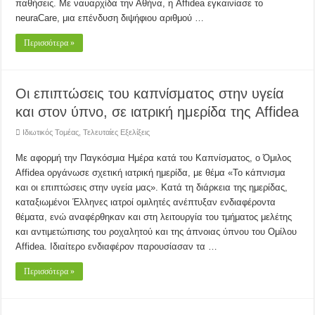
παθήσεις. Με ναυαρχίδα την Αθήνα, η Affidea εγκαινίασε το
neuraCare, μια επένδυση διψήφιου αριθμού …
Περισσότερα »
Οι επιπτώσεις του καπνίσματος στην υγεία
και στον ύπνο, σε ιατρική ημερίδα της Affidea
Ιδιωτικός Τομέας
,
Τελευταίες Εξελίξεις
Mε αφορμή την Παγκόσμια Ημέρα κατά του Καπνίσματος, ο Όμιλος
Affidea οργάνωσε σχετική ιατρική ημερίδα, με θέμα «Το κάπνισμα
και οι επιπτώσεις στην υγεία μας». Κατά τη διάρκεια της ημερίδας,
καταξιωμένοι Έλληνες ιατροί ομιλητές ανέπτυξαν ενδιαφέροντα
θέματα, ενώ αναφέρθηκαν και στη λειτουργία του τμήματος μελέτης
και αντιμετώπισης του ροχαλητού και της άπνοιας ύπνου του Ομίλου
Affidea. Ιδιαίτερο ενδιαφέρον παρουσίασαν τα …
Περισσότερα »