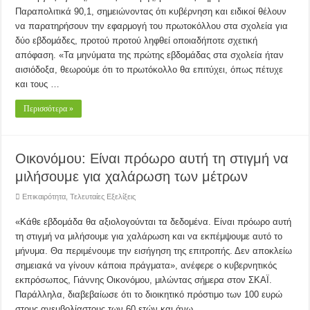
Παραπολιτικά 90,1, σημειώνοντας ότι κυβέρνηση και ειδικοί θέλουν
να παρατηρήσουν την εφαρμογή του πρωτοκόλλου στα σχολεία για
δύο εβδομάδες, προτού προτού ληφθεί οποιαδήποτε σχετική
απόφαση. «Τα μηνύματα της πρώτης εβδομάδας στα σχολεία ήταν
αισιόδοξα, θεωρούμε ότι το πρωτόκολλο θα επιτύχει, όπως πέτυχε
και τους …
Περισσότερα »
Οικονόμου: Είναι πρόωρο αυτή τη στιγμή να
μιλήσουμε για χαλάρωση των μέτρων
Επικαιρότητα
,
Τελευταίες Εξελίξεις
«Κάθε εβδομάδα θα αξιολογούνται τα δεδομένα. Είναι πρόωρο αυτή
τη στιγμή να μιλήσουμε για χαλάρωση και να εκπέμψουμε αυτό το
μήνυμα. Θα περιμένουμε την εισήγηση της επιτροπής. Δεν αποκλείω
σημειακά να γίνουν κάποια πράγματα», ανέφερε ο κυβερνητικός
εκπρόσωπος, Γιάννης Οικονόμου, μιλώντας σήμερα στον ΣΚΑΪ.
Παράλληλα, διαβεβαίωσε ότι το διοικητικό πρόστιμο των 100 ευρώ
στους ανεμβολίαστους των 60 ετών και άνω …