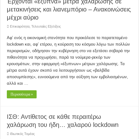
Έρχονται «έξυπνα» μέτρα χαλάρωσης σε
μετακινήσεις και λιανεμπόριο – Ανακοινώσεις
μέχρι αύριο
Επικαιρότητα
,
Τελευταίες Εξελίξεις
Αφ’ ενός η οικονομική στενότητα που προκάλεσε το παρατεταμένο
lockdown και, αφ’ ετέρου, η κούραση του κόσμου λόγω των πολλών
περιορισμών, οδήγησαν την κυβέρνηση στο να εξετάσει σοβαρά την
πιθανότητα να προχωρήσει, παρά τα νούμερα-ρεκόρ των
κρουσμάτων, στην εφαρμογή «έξυπνων» μέτρων χαλάρωσης. Τα
μέτρα αυτά έχουν σκοπό να λειτουργήσουν ως «βαλβίδα
αποσυμπίεσης», ευνοούμενα από την αύξηση των εμβολιασμένων,
αλλά και …
Περισσότερα »
ΙΣΘ: Αντίθετος σε κάθε περαιτέρω
χαλάρωση του ήδη… χαλαρού lockdown
Ιδιωτικός Τομέας