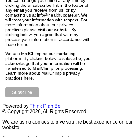
You can change your mind at any time by
clicking the unsubscribe link in the footer of
any email you receive from us, or by
contacting us at info@healthupdate.gr. We
will treat your information with respect. For
more information about our privacy
practices please visit our website. By
clicking below, you agree that we may
process your information in accordance with
these terms.
We
use
MailChimp
as
our
marketing
platform
.
By
clicking
below
to
subscribe
,
you
acknowledge
that
your
information
will
be
transferred
to
MailChimp
for
processing
.
Learn
more
about
MailChimp
'
s
privacy
practices
here
.
Powered by
Think Plan Be
© Copyright 2026, All Rights Reserved
We are using cookies to give you the best experience on our
website.