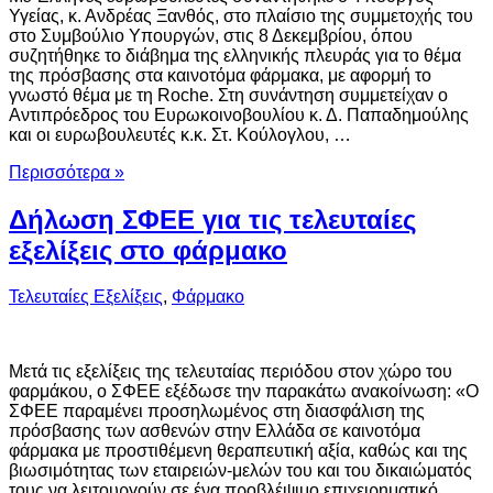
Υγείας, κ. Ανδρέας Ξανθός, στο πλαίσιο της συμμετοχής του
στο Συμβούλιο Υπουργών, στις 8 Δεκεμβρίου, όπου
συζητήθηκε το διάβημα της ελληνικής πλευράς για το θέμα
της πρόσβασης στα καινοτόμα φάρμακα, με αφορμή το
γνωστό θέμα με τη Roche. Στη συνάντηση συμμετείχαν ο
Αντιπρόεδρος του Ευρωκοινοβουλίου κ. Δ. Παπαδημούλης
και οι ευρωβουλευτές κ.κ. Στ. Κούλογλου, …
Περισσότερα »
Δήλωση ΣΦΕΕ για τις τελευταίες
εξελίξεις στο φάρμακο
Τελευταίες Εξελίξεις
,
Φάρμακο
Μετά τις εξελίξεις της τελευταίας περιόδου στον χώρο του
φαρμάκου, ο ΣΦΕΕ εξέδωσε την παρακάτω ανακοίνωση: «Ο
ΣΦΕΕ παραμένει προσηλωμένος στη διασφάλιση της
πρόσβασης των ασθενών στην Ελλάδα σε καινοτόμα
φάρμακα με προστιθέμενη θεραπευτική αξία, καθώς και της
βιωσιμότητας των εταιρειών-μελών του και του δικαιώματός
τους να λειτουργούν σε ένα προβλέψιμο επιχειρηματικό