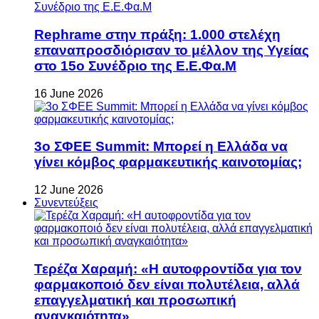
Rephrame στην πράξη: 1.000 στελέχη
επαναπροσδιόρισαν το μέλλον της Υγείας
στο 15ο Συνέδριο της Ε.Ε.Φα.Μ
16 June 2026
3ο ΣΦΕΕ Summit: Μπορεί η Ελλάδα να
γίνει κόμβος φαρμακευτικής καινοτομίας;
12 June 2026
Συνεντεύξεις
Τερέζα Χαραμή: «Η αυτοφροντίδα για τον
φαρμακοποιό δεν είναι πολυτέλεια, αλλά
επαγγελματική και προσωπική
αναγκαιότητα»