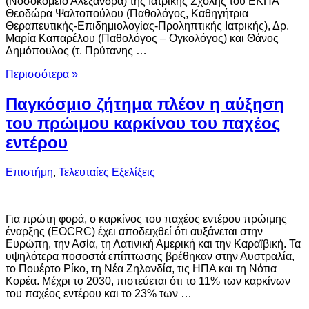
(Νοσοκομείο Αλεξάνδρα) της Ιατρικής Σχολής του ΕΚΠΑ
Θεοδώρα Ψαλτοπούλου (Παθολόγος, Καθηγήτρια
Θεραπευτικής-Επιδημιολογίας-Προληπτικής Ιατρικής), Δρ.
Μαρία Καπαρέλου (Παθολόγος – Ογκολόγος) και Θάνος
Δημόπουλος (τ. Πρύτανης …
Περισσότερα »
Παγκόσμιο ζήτημα πλέον η αύξηση
του πρώιμου καρκίνου του παχέος
εντέρου
Επιστήμη
,
Τελευταίες Εξελίξεις
Για πρώτη φορά, ο καρκίνος του παχέος εντέρου πρώιμης
έναρξης (EOCRC) έχει αποδειχθεί ότι αυξάνεται στην
Ευρώπη, την Ασία, τη Λατινική Αμερική και την Καραϊβική. Τα
υψηλότερα ποσοστά επίπτωσης βρέθηκαν στην Αυστραλία,
το Πουέρτο Ρίκο, τη Νέα Ζηλανδία, τις ΗΠΑ και τη Νότια
Κορέα. Μέχρι το 2030, πιστεύεται ότι το 11% των καρκίνων
του παχέος εντέρου και το 23% των …