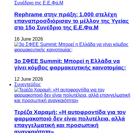
Rephrame στην πράξη: 1.000 στελέχη
επαναπροσδιόρισαν το μέλλον της Υγείας
στο 15ο Συνέδριο της Ε.Ε.Φα.Μ
16 June 2026
3ο ΣΦΕΕ Summit: Μπορεί η Ελλάδα να
γίνει κόμβος φαρμακευτικής καινοτομίας;
12 June 2026
Συνεντεύξεις
Τερέζα Χαραμή: «Η αυτοφροντίδα για τον
φαρμακοποιό δεν είναι πολυτέλεια, αλλά
επαγγελματική και προσωπική
αναγκαιότητα»