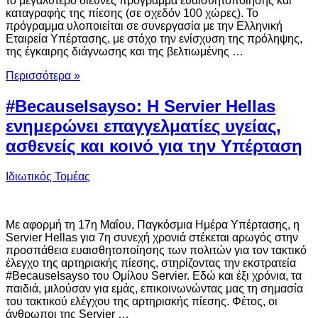
το μεγαλύτερο διεθνές πρόγραμμα ευαισθητοποίησης και
καταγραφής της πίεσης (σε σχεδόν 100 χώρες). Το
πρόγραμμα υλοποιείται σε συνεργασία με την Ελληνική
Εταιρεία Υπέρτασης, με στόχο την ενίσχυση της πρόληψης,
της έγκαιρης διάγνωσης και της βελτιωμένης …
Περισσότερα »
#BecauseIsayso: H Servier Hellas
ενημερώνει επαγγελματίες υγείας,
ασθενείς και κοινό για την Υπέρταση
Ιδιωτικός Τομέας
Με αφορμή τη 17η Μαΐου, Παγκόσμια Ημέρα Υπέρτασης, η
Servier Hellas για 7η συνεχή χρονιά στέκεται αρωγός στην
προσπάθεια ευαισθητοποίησης των πολιτών για τον τακτικό
έλεγχο της αρτηριακής πίεσης, στηρίζοντας την εκστρατεία
#BecauseIsayso του Ομίλου Servier. Εδώ και έξι χρόνια, τα
παιδιά, μιλούσαν για εμάς, επικοινωνώντας μας τη σημασία
του τακτικού ελέγχου της αρτηριακής πίεσης. Φέτος, οι
άνθρωποι της Servier …