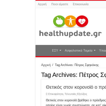
Αρχική
Ποιοι είμαστε
Επικοινωνία
ΕΣΥ
Ασφαλιστικά Ταμεία
Υπου
Αρχική
/
Tag Archives: Πέτρος Σφηκάκης
Tag Archives:
Πέτρος Σ
Θετικός στον κορονοϊό ο πρ
Επικαιρότητα
,
Τελευταίες Εξελίξεις
Θετικός στον κορονοϊό βρέθηκε ο πρόεδρο
οποίος είναι χωρίς συμπτώματα, σε κατ’ οί