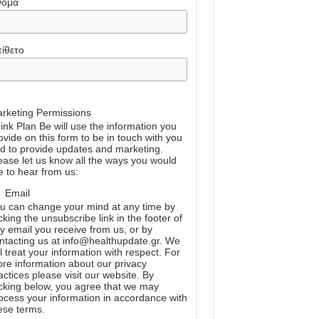
νομα
ίθετο
rketing Permissions
ink Plan Be will use the information you
ovide on this form to be in touch with you
d to provide updates and marketing.
ease let us know all the ways you would
ke to hear from us:
Email
u can change your mind at any time by
icking the unsubscribe link in the footer of
y email you receive from us, or by
ntacting us at info@healthupdate.gr. We
ll treat your information with respect. For
re information about our privacy
actices please visit our website. By
icking below, you agree that we may
ocess your information in accordance with
ese terms.