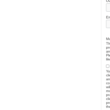
Ό
Επ
Ma
Th
pr
an
Pl
li
Yo
cl
an
co
wi
mo
pr
cl
pr
th