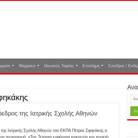
ργείο
Φάρμακο
Ιδιωτικός Τομέας
Επιστήμη
Συνέδρια / Εκδη
Ανα
φηκάκης
όεδρος της Ιατρικής Σχολής Αθηνών
ς της Ιατρικής Σχολής Αθηνών του ΕΚΠΑ Πέτρος Σφηκάκης ο
κον περιορισμό. «Την Τετάρτη εμφάνισα κακουχία και πυρετό