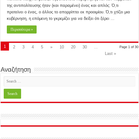
της αντιπολίτευσης ήταν (και παραμένει) ένας και απλός: Ό,τι
προτείνει ο ένας, ο άλλος το απορρίπτει εκ προοιμίου. Ό,τι χτίζει μια
κυβέρνηση, η επόμενη το γκρεμίζει για να δείξει ότι ξέρει …
Περισσότερα »
1
2
3
4
5
»
10
20
30
...
Page 1 of 30
Last »
Αναζήτηση